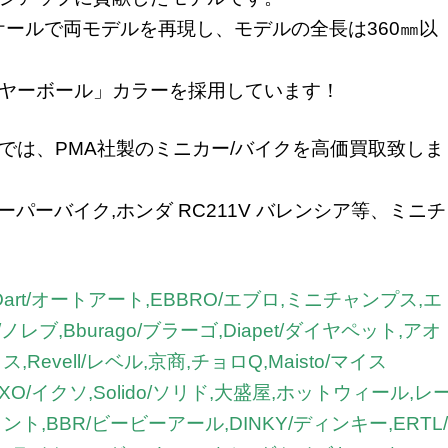
ケールで両モデルを再現し、モデルの全長は360㎜以
ヤーボール」カラーを採用しています！
では、PMA社製のミニカー/バイクを高価買取致しま
ィスーパーバイク,ホンダ RC211V バレンシア等、ミニチ
Oart/オートアート,EBBRO/エブロ,ミニチャンプス,エ
ブ,Bburago/ブラーゴ,Diapet/ダイヤペット,アオ
,Revell/レベル,京商,チョロQ,Maisto/マイス
IXO/イクソ,Solido/ソリド,大盛屋,ホットウィール,レ
,BBR/ビービーアール,DINKY/ディンキー,ERTL/