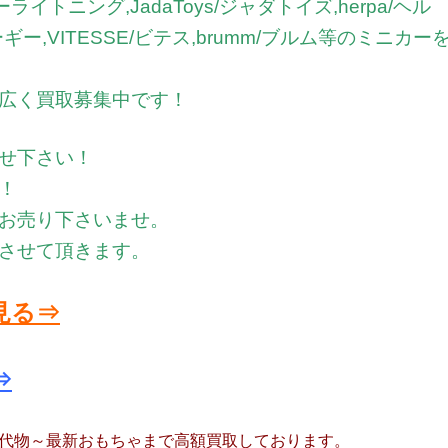
ライトニング,JadaToys/ジャダトイズ,herpa/ヘル
/コーギー,VITESSE/ビテス,brumm/ブルム等のミニカー
広く買取募集中です！
せ下さい！
！
お売り下さいませ。
させて頂きます。
見る⇒
⇒
代物～最新おもちゃまで高額買取しております。