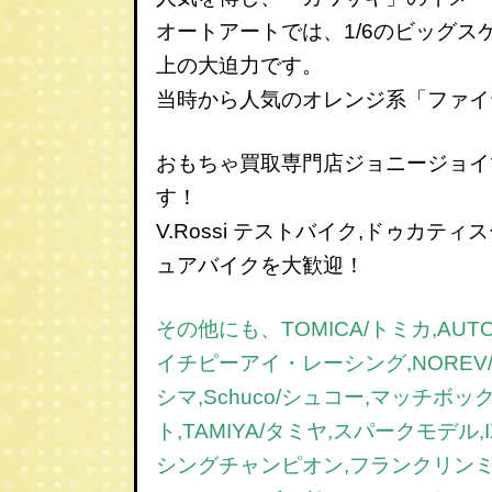
オートアートでは、1/6のビッグス
上の大迫力です。
当時から人気のオレンジ系「ファイ
おもちゃ買取専門店ジョニージョイ
す！
V.Rossi テストバイク,ドゥカテ
ュアバイクを大歓迎！
その他にも、TOMICA/トミカ,AUT
イチピーアイ・レーシング,NOREV/ノレ
シマ,Schuco/シュコー,マッチボックス
ト,TAMIYA/タミヤ,スパークモデル,
シングチャンピオン,フランクリンミント