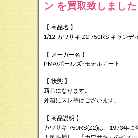
ン を買取致しました
【 商品名 】
1/12
カワサキ Z2 750RS
キャンデ
【 メーカー名 】
PMA/ポールズ･モデルアート
【 状態 】
新品になります。
外箱にスレ等はございます。
【 商品説明 】
カワサキ 750RS(Z2)は、197
人気を博し、「カワサキ」のイメー