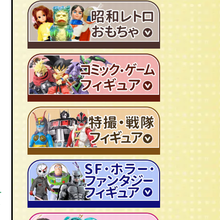
ＴＶアニメ作品 1980年代
特撮・戦隊 TV番組 1960年代
特撮・戦隊 TV番組 1970年代
超合金・DX超合金
ブリキおもちゃ
ソフビ
広告ノベルティグッズ
ジャンボマシンダー
ワンピース/ONE PIECE
キャラクター消しゴム
ジョジョの奇妙な冒険
ビックリマンシール
聖闘士聖矢
ダイアクロン
キン肉マン
変身サイボーグ
ドラゴンボール
ー
仮面ライダー
昭和レトロなミニカー
北斗の拳
ウルトラマン・怪獣
ミクロマン
ルパン三世
ゴジラ