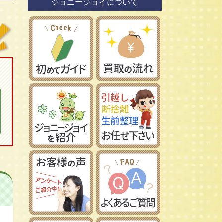
ジョニージョイについて
鉄道模型社
日本車
タミヤ/田宮模型
レーマン/LGB
フランス車
ハセガワ/長谷川製作所
フジミ模型/FUJIMI
アオシマ/青島文化教材社
イマイ/IMAI /今井科学
Ｎゲージ
コトブキヤ/壽屋
ＨＯゲージ
イタレリ/ITALERI
Ｚゲージ
レベル/Revell
車両パーツ
ストラクチャー
Ｇゲージ
Ｏゲージ