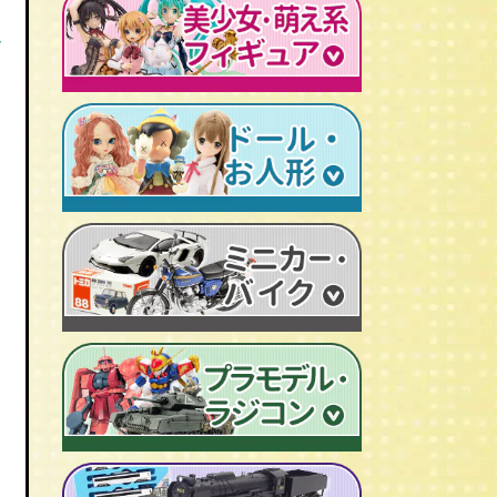
レトロプラモデル
鉄人28号
人造人間キカイダー
を
旧トランスフォーマー
新世紀エヴァンゲリオン
牙狼-GARO
スターウォーズ
ビンテージ セルロイド人形
AKIRA/アキラ
機動戦士ガンダム
アイアンマン/IRON MAN
仮面ライダーカード
ドラゴンクエスト
マジンガーＺ
プレデター/PREDATOR
ファイナルファンタジー/FF
ゲッターロボ
エイリアン/ALIEN
トランスフォーマー
ターミネーター
セーラームーン
マクロス
マルサン/MARUSAN
ロボコップ
初音ミク
メタルヒーローシリーズ
ブルマァク/BULLMARK
バットマン
P.O.P
魔法少女まどか☆マギカ
スーパー戦隊
ポピー/POPY
グレムリン
RAH
フェイト/Fate
旧タカラ/TAKARA
バイオハザード
CCP キン肉マン
武装神姫
ブライス/Blythe
旧バンダイ/BANDAI
ディズニー
超像可動
魔法少女リリカルなのは
プーリップ/Pullip
タカトクトイス/T.T
リビングデッドドールズ/LDD
聖闘士聖衣神話
艦隊これくしょん -艦これ-
超合金魂
スーパードルフィー/ドルフィードリーム
中嶋製作所
Figuarts/フィギュアーツ
けいおん！
ROBOT魂
アゾンドール/AZONE
ヨネザワ/米澤玩具
ワールドコレクタブル
すーぱーそに子
RAH
モモコ/momoko
トミカ/TOMICA
プレイモービル
一騎当千
マスターピース
ハイブリッドアクティブ/HAF
ホットトイズ/HOT TOYS
オートアート/AUTOart
東方Project
M1号
えっくす☆きゅーと
サイドショウ/SIDE SHOW
エブロ/EBBRO
涼宮ハルヒの憂鬱
S.H.モンスターアーツ
ピュアニーモ