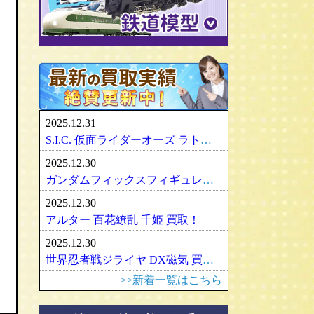
パリセイズ/PALISADES
ミニチャンプス
化物語・偽物語
ULTRA-ACT
リカちゃん
メズコ/MEZCO
hpiレーシング
ガンダム/GUNDAM
百花繚乱
SDX
バービー
プレイアーツ/PLAY ARTS
ノレブ/NOREV
ゾイド/ZOIDS
内藤ルネ/ルネドール
マスターレプリカ/MR
京商/KYOSHO
マクロス/MACROSS
シルバニアファミリー
RAH
ダイヤペット/Diapet
アーマード・コア
マドレーヌちゃん
VCD
アオシマ / DISM
アルター/ALTER
スーパーロボット大戦
カトー/KATO
ベアブリック・BE＠RBRICK
ブラーゴ/Bburago
グッドスマイルカンパニー
フレームアームズ/ガール
トミックス/TOMIX
2025.12.31
ヘルパ/herpa
マックスファクトリー
魔神英雄伝ワタル
ﾏｲｸﾛｴｰｽ/MICRO ACE
S.I.C. 仮面ライダーオーズ ラトラーターコンボ買取
大盛屋 ミクロペット
壽屋/コトブキヤ
車・バイク
ｸﾞﾘｰﾝﾏｯｸｽ/GREENMAX
2025.12.30
イクソ/IXO
グリフォンエンタープライズ
戦車・軍用機・軍艦
ボークス/ＶＯＬＫＳ
天賞堂/Tenshodo
ガンダムフィックスフィギュレーション GFF おまとめ買取！
ﾋﾞｰﾋﾞｰｱｰﾙ/BBR
フリーイング/FREEing
旅客機/飛行機
メディコムトイ
ワールド工芸
2025.12.30
やまと/YAMATO
船・ボート
セキグチ
Bトレインショーティー
アルター 百花繚乱 千姫 買取！
ダイキ工業/DAIKI
建築物
ペットワークス/PetWORKs
モデモ/MODEMO
2025.12.30
デコトラ
やまと/YAMATO
エンドウ/TER
アメリカ車
世界忍者戦ジライヤ DX磁気 買取！
ミニ四駆
ママチャップトイ
ピノチオ模型
イタリア車
>>新着一覧はこちら
オビツドール/OBITSU
ムサシノモデル
イギリス車
マテル/Mattel
アマミヤ/奄美屋
ドイツ車