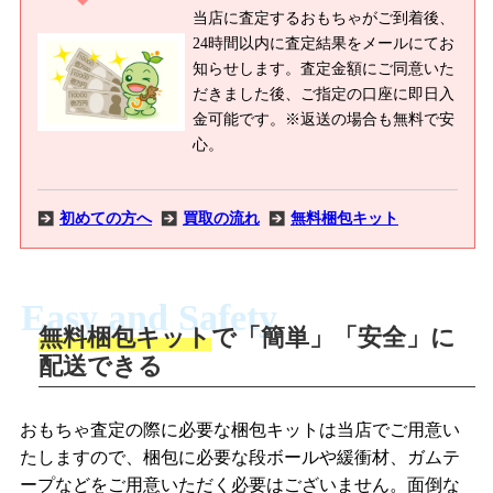
当店に査定するおもちゃがご到着後、
24時間以内に査定結果をメールにてお
知らせします。査定金額にご同意いた
だきました後、ご指定の口座に即日入
金可能です。※返送の場合も無料で安
心。
初めての方へ
買取の流れ
無料梱包キット
Easy and Safety
無料梱包キット
で「簡単」「安全」に
商品撮影
配送できる
LINEの友だち追加・査定画像を送信
商品を撮影して、査定フォームから画像
「ジョニージョイLINE査定」を友だちに
おもちゃ査定の際に必要な梱包キットは当店でご用意い
を送信します。
追加し、スマートフォンなどのカメラで
たしますので、梱包に必要な段ボールや緩衝材、ガムテ
撮影したおもちゃの写真をトーク中に送
ープなどをご用意いただく必要はございません。面倒な