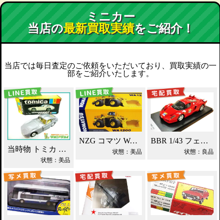
ミニカー
当店の
最新買取実績
をご紹介！
当店では毎日査定のご依頼をいただいており、買取実績の一
部をご紹介いたします。
NZG コマツ WA1200 ホイールローダー買取！
BBR 1/43 フェラーリ エンツォ ミニカー買取！
当時物 トミカ トヨタ 2000GT 黒箱 日本製 買取！
状態：美品
状態：良品
状態：美品