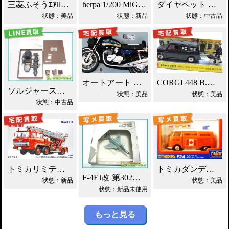
三菱ふそうｴｱﾛｷﾝｸﾞ JRﾊﾞｽ関東 ミニカー買取！
herpa 1/200 MiG-25P ソ連防空軍 買取！
ダイヤペット ダットサン サニー ミニカー買取！
状態：美品
状態：新品
状態：中古品
オートアート カワサキ750RS(Z2) 買取！
CORGI 448 B.M.C ミニ ポリスバン買取！
ソルジャーストーリー 1/6 ツェンダップ買取！
状態：美品
状態：美品
状態：中古品
トミカリミテッドNEO 日野 はしご付 消防車 買取！
トミカダンディ F24 VW デリバリーバン買取！
F-4EJ改 第302飛行隊 ワールドエアクラフト買取！
状態：新品
状態：美品
状態：新品未使用
もっと見る