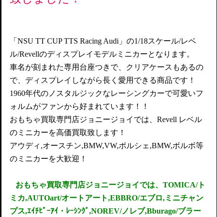
「NSU TT CUP TTS Racing Audi」の1/18スケール/レベ
ル/Revellのディスプレイモデルミニカーとなります。
車名が刻まれた専用台座つきで、クリアケースもあるの
で、ディスプレイしながら長く愛用できる商品です！
1960年代のノスタルジックなレーシングカーで可愛いフ
ォルムがファンから好まれています！！
おもちゃ買取専門店ジョニージョイでは、Revell レベル
のミニカーを高価買取致します！
アウディ,オースチン,BMW,VW,ポルシェ,BMW,ボルボ等
のミニカーを大歓迎！
おもちゃ買取専門店ジョニージョイでは、TOMICA/ト
ミカ,AUTOart/オートアート,EBBRO/エブロ,ミニチャン
プス,ｴｲﾁﾋﾟｰｱｲ・ﾚｰｼﾝｸﾞ,NOREV/ノレブ,Bburago/ブラー