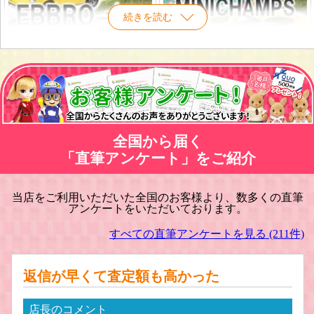
続きを読む
EBBRO/エブロ ミニカー買取
ミニチャンプス ミニカー買取
全国から届く
「直筆アンケート」をご紹介
当店をご利用いただいた全国のお客様より、数多くの直筆
アンケートをいただいております。
hpi/エイチピーアイ・レーシング ミニ
NOREV/ノレブ ミニカー買取
カー買取
すべての直筆アンケートを見る (211件)
返信が早くて査定額も高かった
店長のコメント