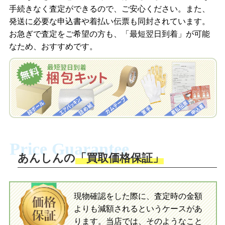
信します。
手続きなく査定ができるので、ご安心ください。また、
梱包キットをメールで申し込み
発送に必要な申込書や着払い伝票も同封されています。
梱包キットをLINEで申し込み
お急ぎで査定をご希望の方も、「最短翌日到着」が可能
査定結果をメールで確認し、梱包キット
なため、おすすめです。
を申し込みます。梱包キットは送料無料
査定結果をLINEで確認し、梱包キットを
でお届けします。
申し込みます。梱包キットは送料無料で
お届けします。
自宅でおもちゃを発送・梱包
自宅でおもちゃを発送・梱包
梱包キットに同封する発送ガイドの手順
に沿い、査定するおもちゃを梱包してく
梱包キットに同封する発送ガイドの手順
ださい。お電話にて集荷依頼を行い発
に沿い、査定するおもちゃを梱包してく
Price Guarantee
送。当店へ無料で発送いただけます。
ださい。お電話にて集荷依頼を行い発
送。当店へ無料で発送いただけます。
あんしんの
「買取価格保証」
入金完了
入金完了
現物確認をした際に、査定時の金額
当店に査定したおもちゃがご到着後、ご
よりも減額されるというケースがあ
指定の口座に即日入金可能です。
当店に査定したおもちゃがご到着後、ご
指定の口座に即日入金可能です。
ります。当店では、そのようなこと