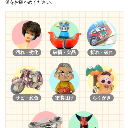
値をお確かめください。
汚れ・劣化
破損・欠品
折れ・破れ
サビ・変色
塗装はげ
らくがき