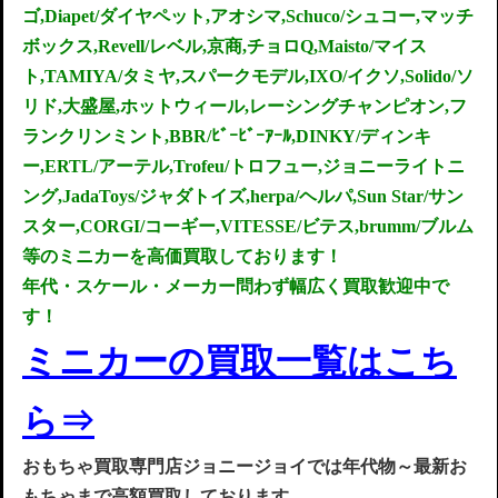
ゴ,Diapet/ダイヤペット,アオシマ,Schuco/シュコー,マッチ
ボックス,Revell/レベル,京商,チョロQ,Maisto/マイス
ト,TAMIYA/タミヤ,スパークモデル,IXO/イクソ,Solido/ソ
リド,大盛屋,ホットウィール,レーシングチャンピオン,フ
ランクリンミント,BBR/ﾋﾞｰﾋﾞｰｱｰﾙ,DINKY/ディンキ
ー,ERTL/アーテル,Trofeu/トロフュー,ジョニーライトニ
ング,JadaToys/ジャダトイズ,herpa/ヘルパ,Sun Star/サン
スター,CORGI/コーギー,VITESSE/ビテス,brumm/ブルム
等のミニカーを高価買取しております！
年代・スケール・メーカー問わず
幅広く買取歓迎中で
す！
ミニカーの
買取一
覧は
こち
ら
⇒
お
もちゃ買取専門店ジョニージョイでは年代物～最新お
もちゃまで高額買取してお
ります
。