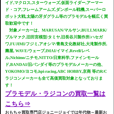
イド,マクロス,スターウォーズ,仮面ライダー,アーマー
ド・コア,フレームアームズ,ダンボール戦機,スーパーロ
ボット大戦,太陽の牙ダグラム等のプラモデルを
幅広く買
取歓迎中です！
対象メーカーは、MARUSAN/マルサン,BULLMARK/
ブルマァク,旧田宮模型/タミヤ,旧長谷川製作所/ハセガ
ワ,FUJIMI/フジミ,アオシマ/青島文化教材社,大滝製作所,
壽屋, WAVE/ウェーブ,IMAI/イマイ,Revell/レベ
ル,Nichimo/ニチモ,NITTO/日東科学,ファインモール
ド,BANDAI/旧バンダイ等のプラモデルメーカーの他、
YOKOMO/ヨコモ,hpi‐racing,ABC HOBBY,京商 等のR/C
ラジコンメーカーも全て高価買取対象となっておりま
す！
プラモデル・ラジコンの
買取一
覧は
こち
ら
⇒
お
もちゃ買取専門店ジョニージョイでは年代物～最新お