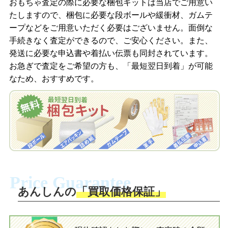
商品を撮影して、査定フォームから画像
「ジョニージョイLINE査定」を友だちに
おもちゃ査定の際に必要な梱包キットは当店でご用意い
を送信します。
追加し、スマートフォンなどのカメラで
たしますので、梱包に必要な段ボールや緩衝材、ガムテ
撮影したおもちゃの写真をトーク中に送
ープなどをご用意いただく必要はございません。面倒な
信します。
手続きなく査定ができるので、ご安心ください。また、
梱包キットをメールで申し込み
発送に必要な申込書や着払い伝票も同封されています。
梱包キットをLINEで申し込み
お急ぎで査定をご希望の方も、「最短翌日到着」が可能
査定結果をメールで確認し、梱包キット
なため、おすすめです。
を申し込みます。梱包キットは送料無料
査定結果をLINEで確認し、梱包キットを
でお届けします。
申し込みます。梱包キットは送料無料で
お届けします。
自宅でおもちゃを発送・梱包
自宅でおもちゃを発送・梱包
梱包キットに同封する発送ガイドの手順
に沿い、査定するおもちゃを梱包してく
梱包キットに同封する発送ガイドの手順
ださい。お電話にて集荷依頼を行い発
に沿い、査定するおもちゃを梱包してく
Price Guarantee
送。当店へ無料で発送いただけます。
ださい。お電話にて集荷依頼を行い発
送。当店へ無料で発送いただけます。
あんしんの
「買取価格保証」
入金完了
入金完了