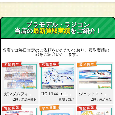
プラモデル・ラジコン
当店の
最新買取実績
をご紹介！
当店では毎日査定のご依頼をいただいており、買取実績の一
部をご紹介いたします。
ガンダムフィックスフィギュレーション GFF おまとめ買取！
HG 1/144 ユニコーンガンダム ANAオリジナルカラー買取！
ジェットストリーム 800S 京商 レーシングボート買取！
状態：新品未開封
状態：新品
状態：未組立品