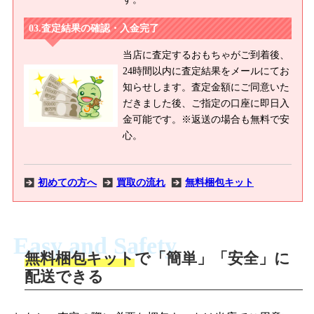
査定結果の確認・入金完了
当店に査定するおもちゃがご到着後、
24時間以内に査定結果をメールにてお
知らせします。査定金額にご同意いた
だきました後、ご指定の口座に即日入
金可能です。※返送の場合も無料で安
心。
初めての方へ
買取の流れ
無料梱包キット
Easy and Safety
無料梱包キット
で「簡単」「安全」に
商品撮影
配送できる
LINEの友だち追加・査定画像を送信