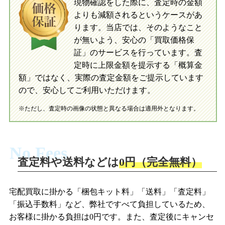
現物確認をした際に、査定時の金額
当店に査定したおもちゃがご到着後、ご
よりも減額されるというケースがあ
指定の口座に即日入金可能です。
当店に査定したおもちゃがご到着後、ご
指定の口座に即日入金可能です。
ります。当店では、そのようなこと
が無いよう、安心の「買取価格保
証」のサービスを行っています。査
初めての方へ
買取の流れ
写真の撮影方法
定時に上限金額を提示する「概算金
初めての方へ
LINE査定の流れ
写真の撮影方法
額」ではなく、実際の査定金額をご提示しています
ので、安心してご利用いただけます。
※ただし、査定時の画像の状態と異なる場合は適用外となります。
No Fees
査定料や送料などは
0円（完全無料）
宅配買取に掛かる「梱包キット料」「送料」「査定料」
「振込手数料」など、弊社ですべて負担しているため、
お客様に掛かる負担は0円です。また、査定後にキャンセ