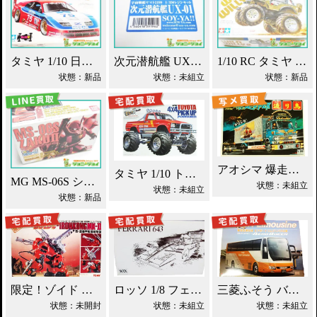
タミヤ 1/10 日産 300ZX IMSA・GTS ラジコン買取！
次元潜航艦 UX-01 レジンキット 1/350 宇宙戦艦ヤマト2199買取！
1/10 RC タミヤ ワイルドウイリー2 買取！
状態：新品
状態：未組立
状態：新品
アオシマ 爆走野郎渡り鳥 デコトラ買取！
タミヤ 1/10 トヨタ マウンテンライダー 買取！
MG MS-06S シャア専用ザク エクストラフィニッシュ買取！
状態：未組立
状態：未組立
状態：新品
限定！ゾイド アイアンコング・マークⅡ買取！
ロッソ 1/8 フェラーリ643 WRX買取！
三菱ふそう バス エアロクィーン買取！
状態：未開封
状態：未組立
状態：未組立