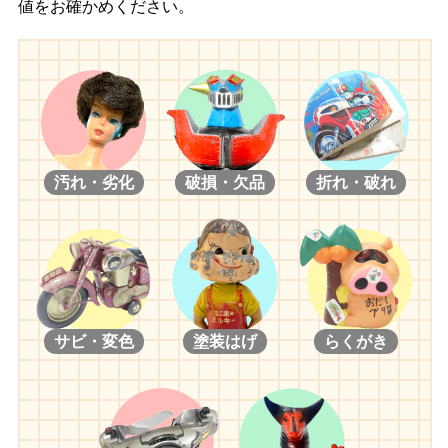
値をお確かめください。
汚れ・劣化
破損・欠品
折れ・破れ
サビ・変色
塗装はげ
らくがき