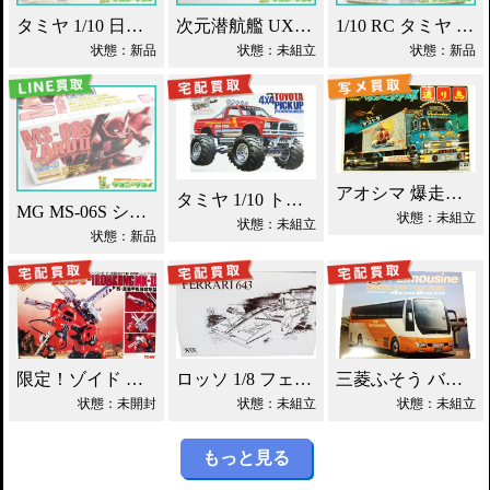
タミヤ 1/10 日産 300ZX IMSA・GTS ラジコン買取！
次元潜航艦 UX-01 レジンキット 1/350 宇宙戦艦ヤマト2199買取！
1/10 RC タミヤ ワイルドウイリー2 買取！
状態：新品
状態：未組立
状態：新品
アオシマ 爆走野郎渡り鳥 デコトラ買取！
タミヤ 1/10 トヨタ マウンテンライダー 買取！
MG MS-06S シャア専用ザク エクストラフィニッシュ買取！
状態：未組立
状態：未組立
状態：新品
限定！ゾイド アイアンコング・マークⅡ買取！
ロッソ 1/8 フェラーリ643 WRX買取！
三菱ふそう バス エアロクィーン買取！
状態：未開封
状態：未組立
状態：未組立
もっと見る