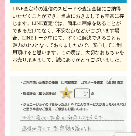
LINE査定時の返信のスピードや査定金額にご納得
船・ボート プラモデル買取
建築物 プラモデル買取
いただくことができ、当店におきましても幸甚に存
じます。LINE査定では、簡単に画像を送ることが
できるだけでなく、不安な点などがございます場
合、LINEトーク中にて、すぐに解決できることも
魅力の1つとなっておりましたので、安心してご利
用頂けると思います。この度は、大切なおもちゃを
お売り頂きまして、誠にありがとうございました。
デコトラ プラモデル買取
ミニ四駆 プラモデル買取
アーマード・コア プラモデル買取
フレームアームズ/ガール ﾌﾟﾗﾓﾃﾞﾙ買取