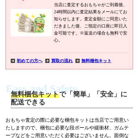
当店に査定するおもちゃがご到着後、
24時間以内に査定結果をメールにてお
知らせします。査定金額にご同意いた
だきました後、ご指定の口座に即日入
金可能です。※返送の場合も無料で安
心。
初めての方へ
買取の流れ
無料梱包キット
Easy and Safety
無料梱包キット
で「簡単」「安全」に
商品撮影
配送できる
LINEの友だち追加・査定画像を送信
商品を撮影して、査定フォームから画像
「ジョニージョイLINE査定」を友だちに
おもちゃ査定の際に必要な梱包キットは当店でご用意い
を送信します。
追加し、スマートフォンなどのカメラで
たしますので、梱包に必要な段ボールや緩衝材、ガムテ
撮影したおもちゃの写真をトーク中に送
ープなどをご用意いただく必要はございません。面倒な