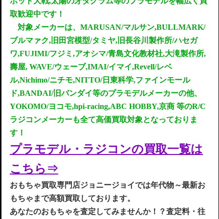
ボット大戦,太陽の牙ダグラム等のプラモデルを
幅広く買
取歓迎中です！
対象メーカーは、MARUSAN/マルサン,BULLMARK/
ブルマァク,旧田宮模型/タミヤ,旧長谷川製作所/ハセガ
ワ,FUJIMI/フジミ,アオシマ/青島文化教材社,大滝製作所,
壽屋, WAVE/ウェーブ,IMAI/イマイ,Revell/レベ
ル,Nichimo/ニチモ,NITTO/日東科学,ファインモール
ド,BANDAI/旧バンダイ等のプラモデルメーカーの他、
YOKOMO/ヨコモ,hpi‐racing,ABC HOBBY,京商 等のR/C
ラジコンメーカーも全て高価買取対象となっておりま
す！
プラモデル・ラジコンの
買取一
覧は
こち
ら
⇒
お
もちゃ買取専門店ジョニージョイでは年代物～最新お
もちゃまで高額買取してお
ります
。
あなたのおもちゃを査定してみませんか！？査定料・往