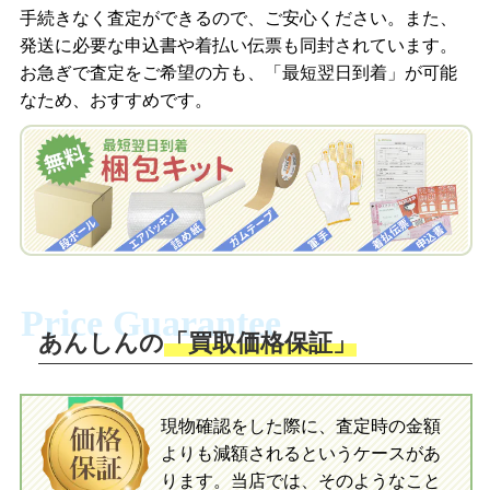
信します。
手続きなく査定ができるので、ご安心ください。また、
梱包キットをメールで申し込み
発送に必要な申込書や着払い伝票も同封されています。
梱包キットをLINEで申し込み
お急ぎで査定をご希望の方も、「最短翌日到着」が可能
査定結果をメールで確認し、梱包キット
なため、おすすめです。
を申し込みます。梱包キットは送料無料
査定結果をLINEで確認し、梱包キットを
でお届けします。
申し込みます。梱包キットは送料無料で
お届けします。
自宅でおもちゃを発送・梱包
自宅でおもちゃを発送・梱包
梱包キットに同封する発送ガイドの手順
に沿い、査定するおもちゃを梱包してく
梱包キットに同封する発送ガイドの手順
ださい。お電話にて集荷依頼を行い発
に沿い、査定するおもちゃを梱包してく
Price Guarantee
送。当店へ無料で発送いただけます。
ださい。お電話にて集荷依頼を行い発
送。当店へ無料で発送いただけます。
あんしんの
「買取価格保証」
入金完了
入金完了
現物確認をした際に、査定時の金額
当店に査定したおもちゃがご到着後、ご
よりも減額されるというケースがあ
指定の口座に即日入金可能です。
当店に査定したおもちゃがご到着後、ご
指定の口座に即日入金可能です。
ります。当店では、そのようなこと