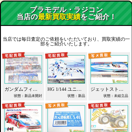
プラモデル・ラジコン
当店の
最新買取実績
をご紹介！
当店では毎日査定のご依頼をいただいており、買取実績の一
部をご紹介いたします。
ガンダムフィックスフィギュレーション GFF おまとめ買取！
HG 1/144 ユニコーンガンダム ANAオリジナルカラー買取！
ジェットストリーム 800S 京商 レーシングボート買取！
状態：新品未開封
状態：新品
状態：未組立品