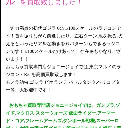
ル
を買取致しました！
迫力満点の初代ゴジラ 6ch 1/100スケールのラジコンで
す！首を振りながら前進したり、左右ターン,尾を振る,吠
えるといったリアルな動きを６パターンもできるラジコ
ンです！1/100スケールだけあって、存在感もかなりござ
います！！
おもちゃ買取専門店ジョニージョイでは,東京マルイのラ
ジコン・R/Cを高価買取致します！
モスラ幼虫,ゴジラ ビオランテ,バトルタンク,ヘリコプタ
ー等、大歓迎中です！
おもちゃ買取専門店ジョニージョイでは、ガンプラ,ゾ
イド,マクロス,スターウォーズ,仮面ライダー,アーマー
ド・コア,フレームアームズ,ダンボール戦機,スーパーロ