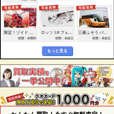
限定！ゾイド アイアンコング・マークⅡ買取！
ロッソ 1/8 フェラーリ643 WRX買取！
三菱ふそう バス エアロクィーン買取！
状態：未開封
状態：未組立
状態：未組立
もっと見る