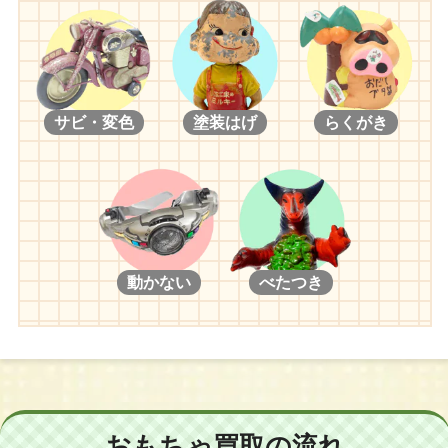
サビ・変色
塗装はげ
らくがき
動かない
べたつき
おもちゃ買取の流れ