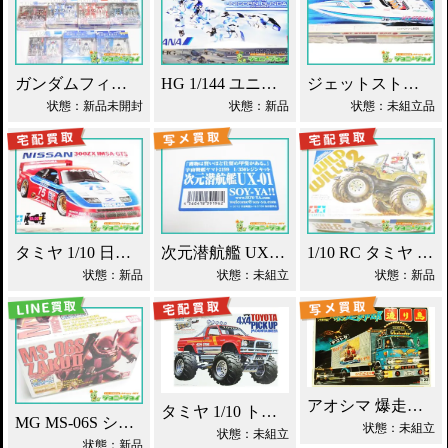
ガンダムフィックスフィギュレーション GFF おまとめ買取！
HG 1/144 ユニコーンガンダム ANAオリジナルカラー買取！
ジェットストリーム 800S 京商 レーシングボート買取！
状態：新品未開封
状態：新品
状態：未組立品
タミヤ 1/10 日産 300ZX IMSA・GTS ラジコン買取！
次元潜航艦 UX-01 レジンキット 1/350 宇宙戦艦ヤマト2199買取！
1/10 RC タミヤ ワイルドウイリー2 買取！
状態：新品
状態：未組立
状態：新品
アオシマ 爆走野郎渡り鳥 デコトラ買取！
タミヤ 1/10 トヨタ マウンテンライダー 買取！
MG MS-06S シャア専用ザク エクストラフィニッシュ買取！
状態：未組立
状態：未組立
状態：新品