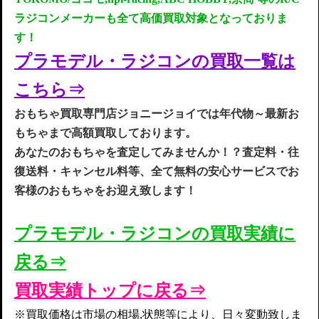
ラジコンメーカーも全て高価買取対象となっておりま
す！
プラモデル・ラジコンの
買取一
覧は
こち
ら
⇒
お
もちゃ買取専門店ジョニージョイでは年代物～最新お
もちゃまで高額買取してお
ります
。
あなたのおもちゃを査定してみませんか！？査定料・往
復送料・キャンセル料等、全て無料の安心サービスでお
客様のおもちゃをお迎え致します！
プラモデル・ラジコンの買取実
績
に
戻る⇒
買取実績トップに戻る⇒
※買取価格は市場の相場,状態等により、日々変動致しま