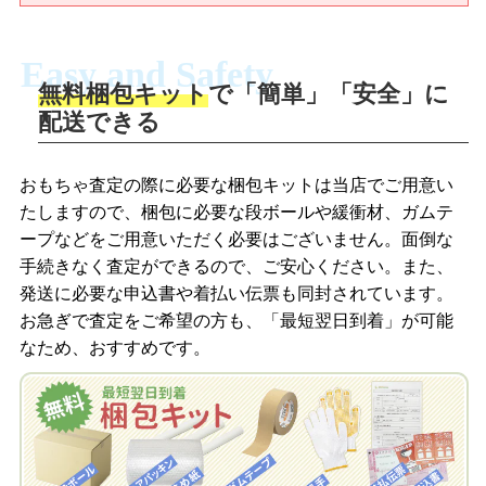
Easy and Safety
無料梱包キット
で「簡単」「安全」に
商品撮影
配送できる
LINEの友だち追加・査定画像を送信
商品を撮影して、査定フォームから画像
「ジョニージョイLINE査定」を友だちに
おもちゃ査定の際に必要な梱包キットは当店でご用意い
を送信します。
追加し、スマートフォンなどのカメラで
たしますので、梱包に必要な段ボールや緩衝材、ガムテ
撮影したおもちゃの写真をトーク中に送
ープなどをご用意いただく必要はございません。面倒な
信します。
手続きなく査定ができるので、ご安心ください。また、
梱包キットをメールで申し込み
発送に必要な申込書や着払い伝票も同封されています。
梱包キットをLINEで申し込み
お急ぎで査定をご希望の方も、「最短翌日到着」が可能
査定結果をメールで確認し、梱包キット
なため、おすすめです。
を申し込みます。梱包キットは送料無料
査定結果をLINEで確認し、梱包キットを
でお届けします。
申し込みます。梱包キットは送料無料で
お届けします。
自宅でおもちゃを発送・梱包
自宅でおもちゃを発送・梱包
梱包キットに同封する発送ガイドの手順