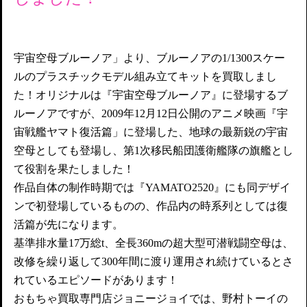
宇宙空母ブルーノア」より、ブルーノアの1/1300スケー
ルのプラスチックモデル組み立てキットを買取しまし
た！オリジナルは『宇宙空母ブルーノア』に登場するブ
ルーノアですが、2009年12月12日公開のアニメ映画『宇
宙戦艦ヤマト復活篇」に登場した、地球の最新鋭の宇宙
空母としても登場し、第1次移民船団護衛艦隊の旗艦とし
て役割を果たしました！
作品自体の制作時期では『YAMATO2520』にも同デザイ
ンで初登場しているものの、作品内の時系列としては復
活篇が先になります。
基準排水量17万総t、全長360mの超大型可潜戦闘空母は、
改修を繰り返して300年間に渡り運用され続けているとさ
れているエピソードがあります！
おもちゃ買取専門店ジョニージョイでは、野村トーイの