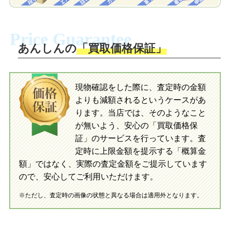
に沿い、査定するおもちゃを梱包してく
梱包キットに同封する発送ガイドの手順
ださい。お電話にて集荷依頼を行い発
に沿い、査定するおもちゃを梱包してく
Price Guarantee
送。当店へ無料で発送いただけます。
ださい。お電話にて集荷依頼を行い発
送。当店へ無料で発送いただけます。
あんしんの
「買取価格保証」
入金完了
入金完了
現物確認をした際に、査定時の金額
当店に査定したおもちゃがご到着後、ご
よりも減額されるというケースがあ
指定の口座に即日入金可能です。
当店に査定したおもちゃがご到着後、ご
指定の口座に即日入金可能です。
ります。当店では、そのようなこと
が無いよう、安心の「買取価格保
証」のサービスを行っています。査
初めての方へ
買取の流れ
写真の撮影方法
定時に上限金額を提示する「概算金
初めての方へ
LINE査定の流れ
写真の撮影方法
額」ではなく、実際の査定金額をご提示しています
ので、安心してご利用いただけます。
※ただし、査定時の画像の状態と異なる場合は適用外となります。