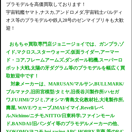
プラモデルを高価買取しております！
宇宙戦艦ヤマト,ナスカ,アンドロメダ,宇宙戦士バルディ
オス等のプラモデルや鉄人28号のゼンマイブリキも大歓
迎！
おもちゃ買取専門店ジョニージョイでは、ガンプラ,ゾ
イド,マクロス,スターウォーズ,仮面ライダー,アーマー
ド・コア,フレームアームズ,ダンボール戦機,スーパーロ
ボット大戦,太陽の牙ダグラム等のプラモデルを
幅広く買
取歓迎中です！
対象メーカーは、MARUSAN/マルサン,BULLMARK/
ブルマァク,旧田宮模型/タミヤ,旧長谷川製作所/ハセガ
ワ,FUJIMI/フジミ,アオシマ/青島文化教材社,大滝製作所,
壽屋, WAVE/ウェーブ,IMAI/イマイ,Revell/レベ
ル,Nichimo/ニチモ,NITTO/日東科学,ファインモール
ド,BANDAI/旧バンダイ等のプラモデルメーカーの他、
YOKOMO/ヨコモ,hpi‐racing,ABC HOBBY,京商 等のR/C