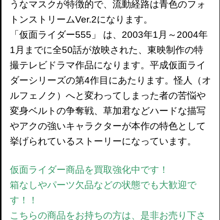
うなマスクが特徴的で、流動経路は青色のフォ
トンストリームVer.2になります。
「仮面ライダー555」 は、2003年1月～2004年
1月までに全50話が放映された、東映制作の特
撮テレビドラマ作品になります。平成仮面ライ
ダーシリーズの第4作目にあたります。怪人（オ
ルフェノク）へと変わってしまった者の苦悩や
変身ベルトの争奪戦、草加君などハードな描写
やアクの強いキャラクターが本作の特色として
挙げられているストーリーになっています。
仮面ライダー商品
を買取強化中です！
箱なしやパーツ欠品などの状態でも大歓迎で
す！！
こちらの商品をお持ちの方は、是非お売り下さ