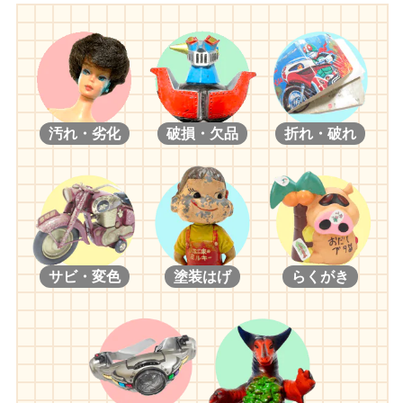
汚れ・劣化
破損・欠品
折れ・破れ
サビ・変色
塗装はげ
らくがき