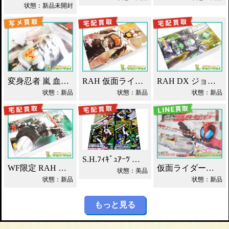
状態：新品未開封
変身忍者 嵐 血車魔神斉 東映レトロソフビ買取！
RAH 仮面ライダーパンチホッパー 2011DX買取！
RAH DX ジョーカー 仮面ライダーブレイド買取！
状態：新品
状態：新品
状態：新品
S.H.ﾌｨｷﾞｭｱｰﾂ 獣電戦隊ｷｮｳﾘｭｳｼﾞｬｰ買取！
WF限定 RAH シャドームーン Ver.1.5 2012DX 買取！
仮面ライダーカブト DXカブトゼクター買取！
状態：美品
状態：新品
状態：新品
もっと見る