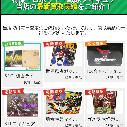
当店の
最新買取実績
をご紹介！
当店では毎日査定のご依頼をいただいており、買取実績の一
部をご紹介いたします。
世界忍者戦ジライヤ DX磁気 買取！
EX合金 ゲッターロボ ゲッター1 買取！
S.I.C. 仮面ライダーオーズ ラトラーターコンボ買取
状態：美品
状態：良品
状態：新品
勇者特急マイトガイン 4段変形 轟龍 買取！
ガメラ 大怪獣空中決戦 ソフビ買取！
S.H.フィギュアーツ ジェノサイダー 買取！
状態：美品
状態：良品