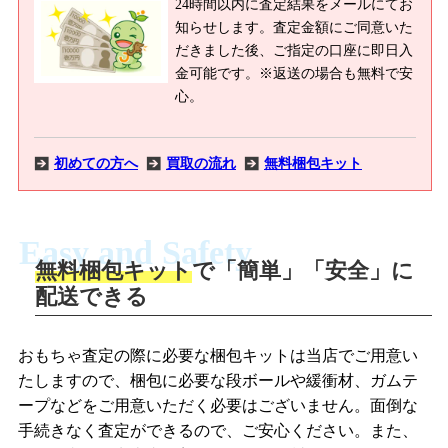
24時間以内に査定結果をメールにてお
知らせします。査定金額にご同意いた
だきました後、ご指定の口座に即日入
金可能です。※返送の場合も無料で安
心。
初めての方へ
買取の流れ
無料梱包キット
Easy and Safety
無料梱包キット
で「簡単」「安全」に
商品撮影
配送できる
LINEの友だち追加・査定画像を送信
商品を撮影して、査定フォームから画像
「ジョニージョイLINE査定」を友だちに
おもちゃ査定の際に必要な梱包キットは当店でご用意い
を送信します。
追加し、スマートフォンなどのカメラで
たしますので、梱包に必要な段ボールや緩衝材、ガムテ
撮影したおもちゃの写真をトーク中に送
ープなどをご用意いただく必要はございません。面倒な
信します。
手続きなく査定ができるので、ご安心ください。また、
梱包キットをメールで申し込み