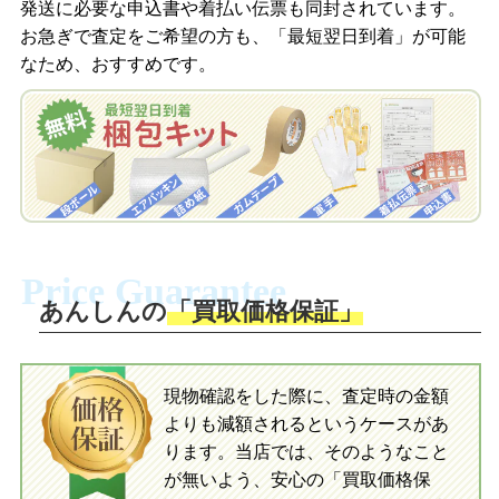
発送に必要な申込書や着払い伝票も同封されています。
梱包キットをLINEで申し込み
お急ぎで査定をご希望の方も、「最短翌日到着」が可能
査定結果をメールで確認し、梱包キット
なため、おすすめです。
を申し込みます。梱包キットは送料無料
査定結果をLINEで確認し、梱包キットを
でお届けします。
申し込みます。梱包キットは送料無料で
お届けします。
自宅でおもちゃを発送・梱包
自宅でおもちゃを発送・梱包
梱包キットに同封する発送ガイドの手順
に沿い、査定するおもちゃを梱包してく
梱包キットに同封する発送ガイドの手順
ださい。お電話にて集荷依頼を行い発
に沿い、査定するおもちゃを梱包してく
Price Guarantee
送。当店へ無料で発送いただけます。
ださい。お電話にて集荷依頼を行い発
送。当店へ無料で発送いただけます。
あんしんの
「買取価格保証」
入金完了
入金完了
現物確認をした際に、査定時の金額
当店に査定したおもちゃがご到着後、ご
よりも減額されるというケースがあ
指定の口座に即日入金可能です。
当店に査定したおもちゃがご到着後、ご
指定の口座に即日入金可能です。
ります。当店では、そのようなこと
が無いよう、安心の「買取価格保