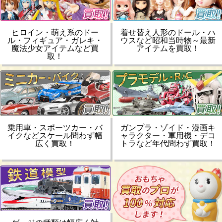
ヒロイン・萌え系のドー
着せ替え人形のドール・ハ
ル・フィギュア・ガレキ・
ウスなど昭和当時物～最新
魔法少女アイテムなど買
アイテムを買取！
取！
乗用車・スポーツカー・バ
ガンプラ・ゾイド・漫画キ
イクなどスケール問わず幅
ャラクター・軍用機・デコ
広く買取！
トラなど年代問わず買取！