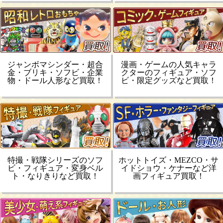
ジャンボマシンダー・超合
漫画・ゲームの人気キャラ
金・ブリキ・ソフビ・企業
クターのフィギュア・ソフ
物・ドール人形など買取！
ビ・限定グッズなど買取！
特撮・戦隊シリーズのソフ
ホットトイズ・MEZCO・サ
ビ・フィギュア・変身ベル
イドショウ・ケナーなど洋
ト・なりきりなど買取！
画フィギュア買取！