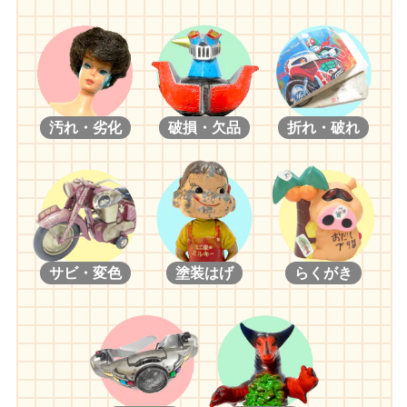
汚れ・劣化
破損・欠品
折れ・破れ
サビ・変色
塗装はげ
らくがき