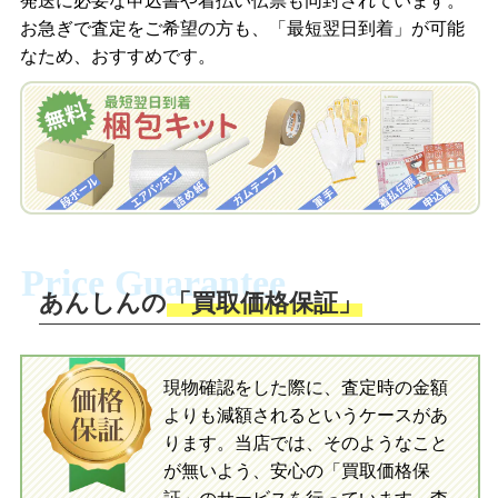
発送に必要な申込書や着払い伝票も同封されています。
梱包キットをLINEで申し込み
お急ぎで査定をご希望の方も、「最短翌日到着」が可能
査定結果をメールで確認し、梱包キット
なため、おすすめです。
を申し込みます。梱包キットは送料無料
査定結果をLINEで確認し、梱包キットを
でお届けします。
申し込みます。梱包キットは送料無料で
お届けします。
自宅でおもちゃを発送・梱包
自宅でおもちゃを発送・梱包
梱包キットに同封する発送ガイドの手順
に沿い、査定するおもちゃを梱包してく
梱包キットに同封する発送ガイドの手順
ださい。お電話にて集荷依頼を行い発
に沿い、査定するおもちゃを梱包してく
Price Guarantee
送。当店へ無料で発送いただけます。
ださい。お電話にて集荷依頼を行い発
送。当店へ無料で発送いただけます。
あんしんの
「買取価格保証」
入金完了
入金完了
現物確認をした際に、査定時の金額
当店に査定したおもちゃがご到着後、ご
よりも減額されるというケースがあ
指定の口座に即日入金可能です。
当店に査定したおもちゃがご到着後、ご
指定の口座に即日入金可能です。
ります。当店では、そのようなこと
が無いよう、安心の「買取価格保