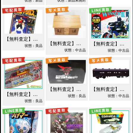
状態：新品
状態：新品未開封
【無料査定】昭和レトロ玩具歓迎 ｜ 世界忍者戦ジライヤ DX磁気 買取！
【無料査定】昭和レトロ玩具歓迎 ｜ エポック 木製 丸太小屋 シルバニアファミリー 買取！
【無料査定】昭和レトロ玩具歓迎 ｜ 超合金 DXポピニカ ウィナア2世 夢戦士ウイングマン PC-46 買取！
状態：美品
状態：中古品
状態：中古品
【無料査定】昭和レトロ玩具歓迎 ｜ EX合金 ゲッターロボ ゲッター1 買取！
【無料査定】昭和レトロ玩具歓迎 ｜ モデルワム マニ60 1/87 買取！
【無料査定】昭和レトロ玩具歓迎 ｜ カーロボット 4WD・レッカー車 ダイアクロン買取！
状態：良品
状態：中古品
状態：良品