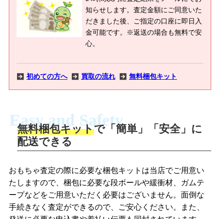
知らせします。査定金額にご同意いた
だきました後、ご指定の口座に即日入
金可能です。※返送の場合も無料で安
心。
初めての方へ
買取の流れ
無料梱包キット
Easy and Safety
無料梱包キット
で「簡単」「安全」に
商品撮影
配送できる
LINEの友だち追加・査定画像を送信
商品を撮影して、査定フォームから画像
「ジョニージョイLINE査定」を友だちに
おもちゃ査定の際に必要な梱包キットは当店でご用意い
を送信します。
追加し、スマートフォンなどのカメラで
たしますので、梱包に必要な段ボールや緩衝材、ガムテ
撮影したおもちゃの写真をトーク中に送
ープなどをご用意いただく必要はございません。面倒な
信します。
手続きなく査定ができるので、ご安心ください。また、
梱包キットをメールで申し込み