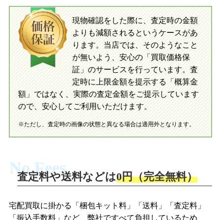
入金完了
現物確認をした際に、査定時の金額
当店に査定したおもちゃがご到着後、ご
よりも減額されるというケースがあ
指定の口座に即日入金可能です。
当店に査定したおもちゃがご到着後、ご
指定の口座に即日入金可能です。
ります。当店では、そのようなこと
が無いよう、安心の「買取価格保
証」のサービスを行っています。査
初めての方へ
買取の流れ
写真の撮影方法
定時に上限金額を提示する「概算金
初めての方へ
LINE査定の流れ
写真の撮影方法
額」ではなく、実際の査定金額をご提示しています
ので、安心してご利用いただけます。
※ただし、査定時の画像の状態と異なる場合は適用外となります。
No Fees
査定料や送料などは
0円（完全無料）
宅配買取に掛かる「梱包キット料」「送料」「査定料」
「振込手数料」など、弊社ですべて負担しているため、