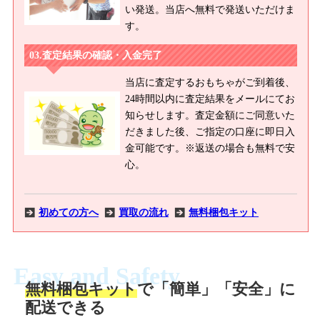
い発送。当店へ無料で発送いただけま
す。
査定結果の確認・入金完了
当店に査定するおもちゃがご到着後、
24時間以内に査定結果をメールにてお
知らせします。査定金額にご同意いた
だきました後、ご指定の口座に即日入
金可能です。※返送の場合も無料で安
心。
初めての方へ
買取の流れ
無料梱包キット
Easy and Safety
無料梱包キット
で「簡単」「安全」に
商品撮影
配送できる
LINEの友だち追加・査定画像を送信