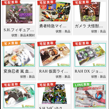
勇者特急マイトガイン 4段変形 轟龍 買取！
ガメラ 大怪獣空中決戦 ソフビ買取！
S.H.フィギュアーツ ジェノサイダー 買取！
状態：美品
状態：良品
状態：新品未開封
変身忍者 嵐 血車魔神斉 東映レトロソフビ買取！
RAH 仮面ライダーパンチホッパー 2011DX買取！
RAH DX ジョーカー 仮面ライダーブレイド買取！
状態：新品
状態：新品
状態：新品
S.H.ﾌｨｷﾞｭｱｰﾂ 獣電戦隊ｷｮｳﾘｭｳｼﾞｬｰ買取！