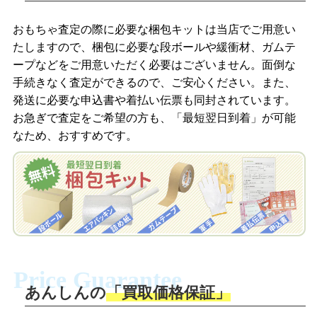
商品を撮影して、査定フォームから画像
「ジョニージョイLINE査定」を友だちに
おもちゃ査定の際に必要な梱包キットは当店でご用意い
を送信します。
追加し、スマートフォンなどのカメラで
たしますので、梱包に必要な段ボールや緩衝材、ガムテ
撮影したおもちゃの写真をトーク中に送
ープなどをご用意いただく必要はございません。面倒な
信します。
手続きなく査定ができるので、ご安心ください。また、
梱包キットをメールで申し込み
発送に必要な申込書や着払い伝票も同封されています。
梱包キットをLINEで申し込み
お急ぎで査定をご希望の方も、「最短翌日到着」が可能
査定結果をメールで確認し、梱包キット
なため、おすすめです。
を申し込みます。梱包キットは送料無料
査定結果をLINEで確認し、梱包キットを
でお届けします。
申し込みます。梱包キットは送料無料で
お届けします。
自宅でおもちゃを発送・梱包
自宅でおもちゃを発送・梱包
梱包キットに同封する発送ガイドの手順
に沿い、査定するおもちゃを梱包してく
梱包キットに同封する発送ガイドの手順
ださい。お電話にて集荷依頼を行い発
に沿い、査定するおもちゃを梱包してく
Price Guarantee
送。当店へ無料で発送いただけます。
ださい。お電話にて集荷依頼を行い発
送。当店へ無料で発送いただけます。
あんしんの
「買取価格保証」
入金完了