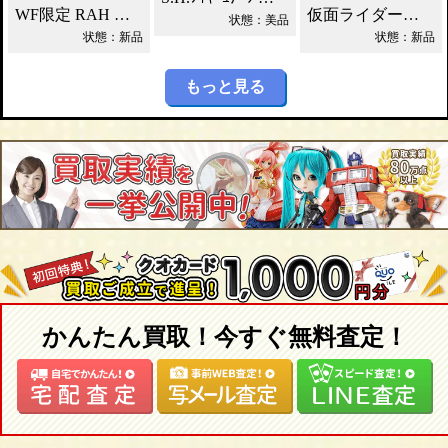
WF限定 RAH シャドームーン Ver.1.5 2012DX 買取！
仮面ライダーカブト DXカブトゼクター買取！
状態：美品
状態：新品
状態：新品
もっと見る
かんたん買取！今すぐ無料査定！