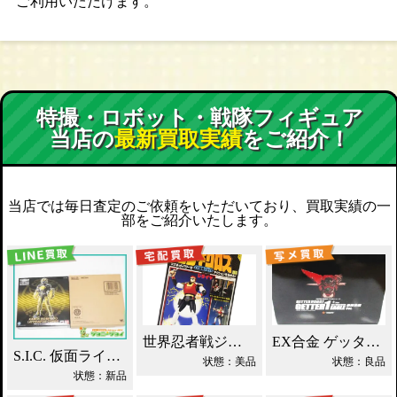
ご利用いただけます。
特撮・ロボット・戦隊フィギュア
当店の
最新買取実績
をご紹介！
当店では毎日査定のご依頼をいただいており、買取実績の一
部をご紹介いたします。
世界忍者戦ジライヤ DX磁気 買取！
EX合金 ゲッターロボ ゲッター1 買取！
S.I.C. 仮面ライダーオーズ ラトラーターコンボ買取
状態：美品
状態：良品
状態：新品