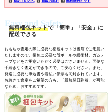
初めての方へ
買取の流れ
無料梱包キット
Easy and Safety
無料梱包キット
で「簡単」「安全」に
商品撮影
配送できる
LINEの友だち追加・査定画像を送信
商品を撮影して、査定フォームから画像
「ジョニージョイLINE査定」を友だちに
おもちゃ査定の際に必要な梱包キットは当店でご用意い
を送信します。
追加し、スマートフォンなどのカメラで
たしますので、梱包に必要な段ボールや緩衝材、ガムテ
撮影したおもちゃの写真をトーク中に送
ープなどをご用意いただく必要はございません。面倒な
信します。
手続きなく査定ができるので、ご安心ください。また、
梱包キットをメールで申し込み
発送に必要な申込書や着払い伝票も同封されています。
梱包キットをLINEで申し込み
お急ぎで査定をご希望の方も、「最短翌日到着」が可能
査定結果をメールで確認し、梱包キット
なため、おすすめです。
を申し込みます。梱包キットは送料無料
査定結果をLINEで確認し、梱包キットを
でお届けします。
申し込みます。梱包キットは送料無料で
お届けします。
自宅でおもちゃを発送・梱包