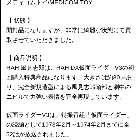
メディコムトイ/MEDICOM TOY
【 状態 】
開封品になりますが、非常に綺麗な状態にて買
取させていただきました。
【 商品説明 】
RAH 風見志郎は、
RAH DX仮面ライダ－V3の初
回購入特典商品になります。大きさは約30㎝あ
り、完全新規造型による風見志郎頭部と劇中の
ニヒルで力強い表情を完全再現しています。
仮面ライダーV3は、特撮番組「仮面ライダー」
の続編として1973年2月～1974年2月までに全
52話が放送されました。