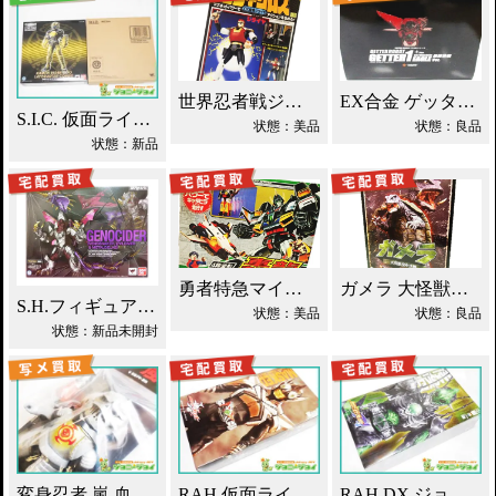
世界忍者戦ジライヤ DX磁気 買取！
EX合金 ゲッターロボ ゲッター1 買取！
S.I.C. 仮面ライダーオーズ ラトラーターコンボ買取
状態：美品
状態：良品
状態：新品
勇者特急マイトガイン 4段変形 轟龍 買取！
ガメラ 大怪獣空中決戦 ソフビ買取！
S.H.フィギュアーツ ジェノサイダー 買取！
状態：美品
状態：良品
状態：新品未開封
変身忍者 嵐 血車魔神斉 東映レトロソフビ買取！
RAH 仮面ライダーパンチホッパー 2011DX買取！
RAH DX ジョーカー 仮面ライダーブレイド買取！