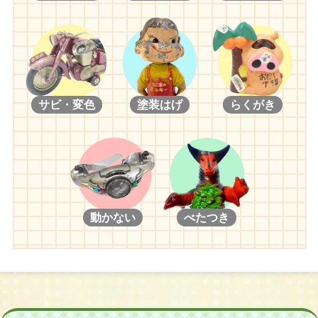
サビ・変色
塗装はげ
らくがき
動かない
べたつき