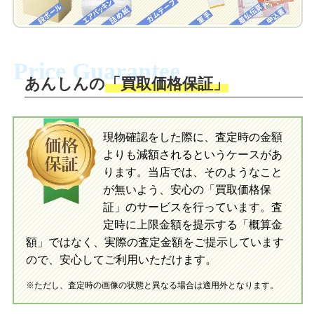
自宅でおもちゃを発送・梱包
梱包キットに同封する発送ガイドの手順
に沿い、査定するおもちゃを梱包してく
梱包キットに同封する発送ガイドの手順
ださい。お電話にて集荷依頼を行い発
に沿い、査定するおもちゃを梱包してく
Price Guarantee
送。当店へ無料で発送いただけます。
ださい。お電話にて集荷依頼を行い発
送。当店へ無料で発送いただけます。
あんしんの
「買取価格保証」
入金完了
入金完了
現物確認をした際に、査定時の金額
当店に査定したおもちゃがご到着後、ご
よりも減額されるというケースがあ
指定の口座に即日入金可能です。
当店に査定したおもちゃがご到着後、ご
指定の口座に即日入金可能です。
ります。当店では、そのようなこと
が無いよう、安心の「買取価格保
証」のサービスを行っています。査
初めての方へ
買取の流れ
写真の撮影方法
定時に上限金額を提示する「概算金
初めての方へ
LINE査定の流れ
写真の撮影方法
額」ではなく、実際の査定金額をご提示しています
ので、安心してご利用いただけます。
※ただし、査定時の画像の状態と異なる場合は適用外となります。