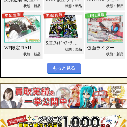
状態：新品
状態：新品
状態：新品
S.H.ﾌｨｷﾞｭｱｰﾂ 獣電戦隊ｷｮｳﾘｭｳｼﾞｬｰ買取！
WF限定 RAH シャドームーン Ver.1.5 2012DX 買取！
仮面ライダーカブト DXカブトゼクター買取！
状態：美品
状態：新品
状態：新品
もっと見る