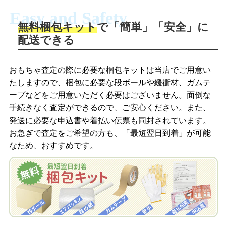
Easy and Safety
無料梱包キット
で「簡単」「安全」に
商品撮影
配送できる
LINEの友だち追加・査定画像を送信
商品を撮影して、査定フォームから画像
「ジョニージョイLINE査定」を友だちに
おもちゃ査定の際に必要な梱包キットは当店でご用意い
を送信します。
追加し、スマートフォンなどのカメラで
たしますので、梱包に必要な段ボールや緩衝材、ガムテ
撮影したおもちゃの写真をトーク中に送
ープなどをご用意いただく必要はございません。面倒な
信します。
手続きなく査定ができるので、ご安心ください。また、
梱包キットをメールで申し込み
発送に必要な申込書や着払い伝票も同封されています。
梱包キットをLINEで申し込み
お急ぎで査定をご希望の方も、「最短翌日到着」が可能
査定結果をメールで確認し、梱包キット
なため、おすすめです。
を申し込みます。梱包キットは送料無料
査定結果をLINEで確認し、梱包キットを
でお届けします。
申し込みます。梱包キットは送料無料で
お届けします。
自宅でおもちゃを発送・梱包
自宅でおもちゃを発送・梱包
梱包キットに同封する発送ガイドの手順
に沿い、査定するおもちゃを梱包してく
梱包キットに同封する発送ガイドの手順