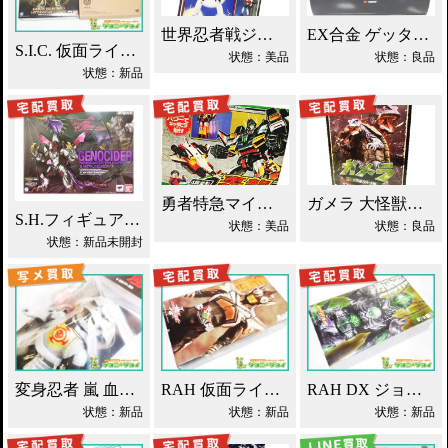
世界忍者戦ジライヤ DX磁気 買取！
EX合金 ゲッターロボ ゲッター1 買取！
S.I.C. 仮面ライダーオーズ ラトラーターコンボ買取
状態：美品
状態：良品
状態：新品
勇者特急マイトガイン 4段変形 轟龍 買取！
ガメラ 大怪獣空中決戦 ソフビ買取！
S.H.フィギュアーツ ジェノサイダー 買取！
状態：美品
状態：良品
状態：新品未開封
変身忍者 嵐 血車魔神斉 東映レトロソフビ買取！
RAH 仮面ライダーパンチホッパー 2011DX買取！
RAH DX ジョーカー 仮面ライダーブレイド買取！
状態：新品
状態：新品
状態：新品