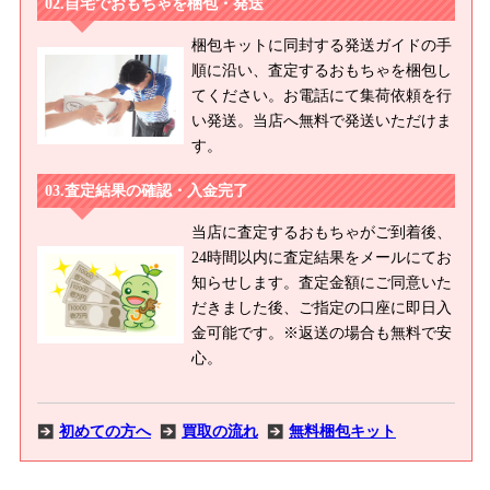
自宅でおもちゃを梱包・発送
梱包キットに同封する発送ガイドの手
順に沿い、査定するおもちゃを梱包し
てください。お電話にて集荷依頼を行
い発送。当店へ無料で発送いただけま
す。
査定結果の確認・入金完了
当店に査定するおもちゃがご到着後、
24時間以内に査定結果をメールにてお
知らせします。査定金額にご同意いた
だきました後、ご指定の口座に即日入
金可能です。※返送の場合も無料で安
心。
初めての方へ
買取の流れ
無料梱包キット