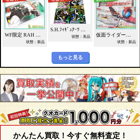
S.H.ﾌｨｷﾞｭｱｰﾂ 獣電戦隊ｷｮｳﾘｭｳｼﾞｬｰ買取！
WF限定 RAH シャドームーン Ver.1.5 2012DX 買取！
仮面ライダーカブト DXカブトゼクター買取！
状態：美品
状態：新品
状態：新品
もっと見る
かんたん買取！今すぐ無料査定！