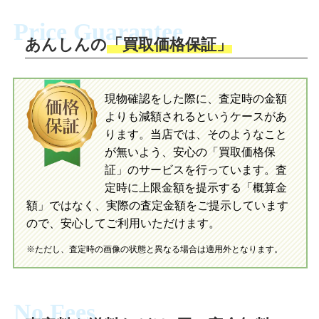
ださい。お電話にて集荷依頼を行い発
に沿い、査定するおもちゃを梱包してく
Price Guarantee
送。当店へ無料で発送いただけます。
ださい。お電話にて集荷依頼を行い発
送。当店へ無料で発送いただけます。
あんしんの
「買取価格保証」
入金完了
入金完了
現物確認をした際に、査定時の金額
当店に査定したおもちゃがご到着後、ご
よりも減額されるというケースがあ
指定の口座に即日入金可能です。
当店に査定したおもちゃがご到着後、ご
指定の口座に即日入金可能です。
ります。当店では、そのようなこと
が無いよう、安心の「買取価格保
証」のサービスを行っています。査
初めての方へ
買取の流れ
写真の撮影方法
定時に上限金額を提示する「概算金
初めての方へ
LINE査定の流れ
写真の撮影方法
額」ではなく、実際の査定金額をご提示しています
ので、安心してご利用いただけます。
※ただし、査定時の画像の状態と異なる場合は適用外となります。
No Fees