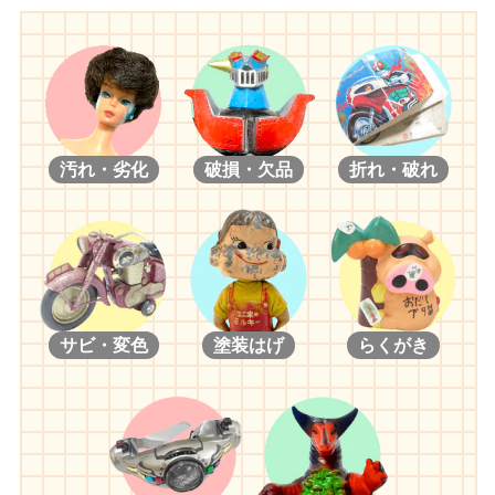
カネゴン
カネゴン 招福金色版
ウルトラの母
ウルトラマンキング
ウルトラマン80
ウルトラマン80 リニューアル
汚れ・劣化
破損・欠品
折れ・破れ
サビ・変色
塗装はげ
らくがき