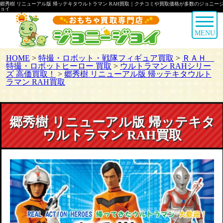
郷秀樹 リニューアル版 帰ッテキタウルトラマン RAH買取｜クチコミや買取価格が多数のジョニー
ョイ
MENU
HOME
>
特撮・ロボット・戦隊フィギュア買取
>
ＲＡＨ
特撮・ロボットヒーロー 買取
>
ウルトラマン RAHシリー
ズ 高価買取！
>
郷秀樹 リニューアル版 帰ッテキタウルト
ラマン RAH買取
郷秀樹 リニューアル版 帰ッテキタ
ウルトラマン RAH買取