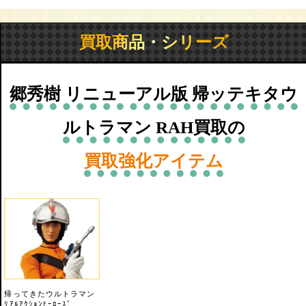
買取商品・シリーズ
郷秀樹 リニューアル版 帰ッテキタウ
ルトラマン RAH買取の
買取強化アイテム
帰ってきたウルトラマン
ﾘｱﾙｱｸｼｮﾝﾋｰﾛｰｽﾞ