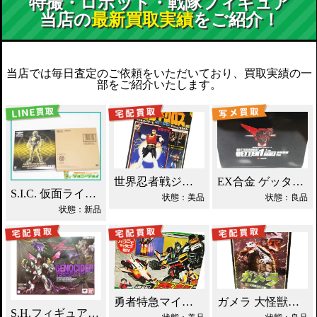
特撮・ロボット・戦隊フィギュア
当店の
最新買取実績
をご紹介！
当店では毎日査定のご依頼をいただいており、買取実績の一
部をご紹介いたします。
世界忍者戦ジライヤ DX磁気 買取！
EX合金 ゲッターロボ ゲッター1 買取！
S.I.C. 仮面ライダーオーズ ラトラーターコンボ買取
状態：美品
状態：良品
状態：新品
勇者特急マイトガイン 4段変形 轟龍 買取！
ガメラ 大怪獣空中決戦 ソフビ買取！
S.H.フィギュアーツ ジェノサイダー 買取！