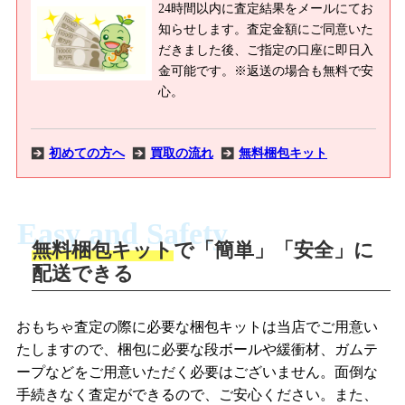
24時間以内に査定結果をメールにてお
知らせします。査定金額にご同意いた
だきました後、ご指定の口座に即日入
金可能です。※返送の場合も無料で安
心。
初めての方へ
買取の流れ
無料梱包キット
Easy and Safety
無料梱包キット
で「簡単」「安全」に
商品撮影
配送できる
LINEの友だち追加・査定画像を送信
商品を撮影して、査定フォームから画像
「ジョニージョイLINE査定」を友だちに
おもちゃ査定の際に必要な梱包キットは当店でご用意い
を送信します。
追加し、スマートフォンなどのカメラで
たしますので、梱包に必要な段ボールや緩衝材、ガムテ
撮影したおもちゃの写真をトーク中に送
ープなどをご用意いただく必要はございません。面倒な
信します。
手続きなく査定ができるので、ご安心ください。また、
梱包キットをメールで申し込み