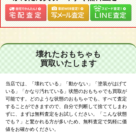
MUSIC
ペガッサ星人
特殊部隊
キングジョー
特撮
ガッツ星人
など、大歓迎しております！
帰ってきたウルトラマン DAICONFILM
RAHシリーズのことなら、ジョニージョイにお任せください！！
帰ってきたウルトラマン
帰ってきたウルトラマン Ver.2.0
郷秀樹
壊れたおもちゃも
郷秀樹 リニューアル
買取いたします
ナックル星人
ウルトラマンA
北斗星司
エースキラー
当店では、「壊れている」「動かない」「塗装がはげて
ウルトラマンタロウ
いる」「かなり汚れている」状態のおもちゃでも買取が
ウルトラの父
可能です。どのような状態のおもちゃでも、すべて査定
ウルトラマンレオ
することができますので、自分で判断して捨ててしまわ
アストラ
ずに、まずは無料査定をお試しください。「こんな状態
マグマ星人
でも？」と驚かれる方が多いため、無料査定で気軽に価
おおとりゲン
値をお確かめください。
ガラモン