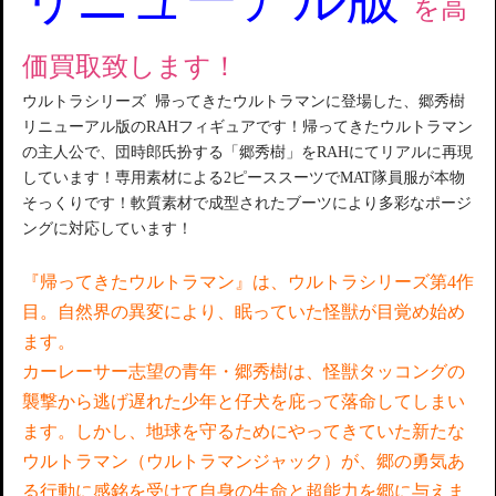
を高
価買取致します！
ウルトラシリーズ 帰ってきたウルトラマンに登場した、郷秀樹
リニューアル版のRAHフィギュアです！帰ってきたウルトラマン
の主人公で、団時郎氏扮する「郷秀樹」をRAHにてリアルに再現
しています！専用素材による2ピーススーツでMAT隊員服が本物
そっくりです！軟質素材で成型されたブーツにより多彩なポージ
ングに対応しています！
『帰ってきたウルトラマン』は、ウルトラシリーズ第4作
目。自然界の異変により、眠っていた怪獣が目覚め始め
ます。
カーレーサー志望の青年・郷秀樹は、怪獣タッコングの
襲撃から逃げ遅れた少年と仔犬を庇って落命してしまい
ます。しかし、地球を守るためにやってきていた新たな
ウルトラマン（ウルトラマンジャック）が、郷の勇気あ
る行動に感銘を受けて自身の生命と超能力を郷に与えま