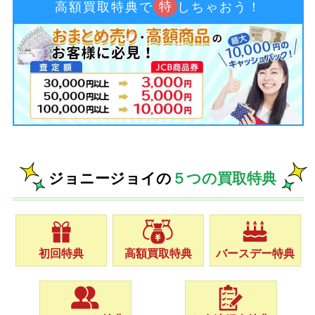
特
高額買取特典で
しちゃおう！
ジョニージョイの
５つの買取特典
初回特典
高額買取特典
バースデー特典