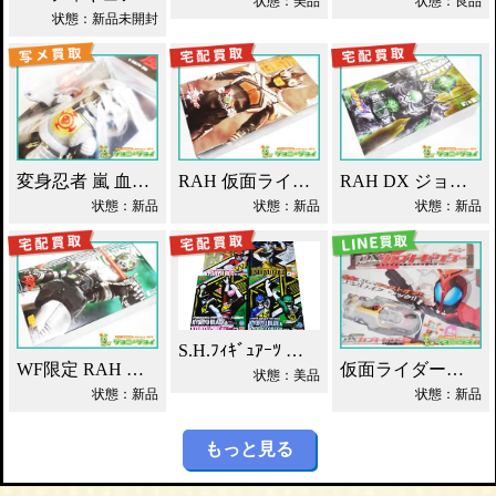
状態：美品
状態：良品
状態：新品未開封
変身忍者 嵐 血車魔神斉 東映レトロソフビ買取！
RAH 仮面ライダーパンチホッパー 2011DX買取！
RAH DX ジョーカー 仮面ライダーブレイド買取！
状態：新品
状態：新品
状態：新品
S.H.ﾌｨｷﾞｭｱｰﾂ 獣電戦隊ｷｮｳﾘｭｳｼﾞｬｰ買取！
WF限定 RAH シャドームーン Ver.1.5 2012DX 買取！
仮面ライダーカブト DXカブトゼクター買取！
状態：美品
状態：新品
状態：新品
もっと見る