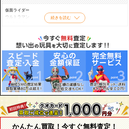
ハヤタ隊員 リニューアル
・ＲＡＨ
フジアキコ
・ＣＣＰ
仮面ライダー
ムラマツキャップ
・海洋堂
ウルトラマン
続きを読む
バルタン星人
・バンダイ
STAR WARS
バルタン星人 リニューアル
・Ｍ１号
ジョジョの奇妙な冒険
ジャミラ
・怪獣ソフビ など
新世紀エヴァンゲリオン
メフィラス星人
魔法少女まどか☆マギカ
ザラブ星人
DRAGONBALL Z
ダダ
北斗の拳
ゼットン
クローズ WORST
シーボーズ
MARVELキャラクター
ウルトラセブン
DCキャラクター
ウルトラセブン Ver.2.0
METAL GEAR SOLID
ニセウルトラセブン
TOKYO TRIBE
モロボシダン
人造人間キカイダー / キカイダー01
モロボシダン リニューアル
ブルース・リー
モロボシダン MAC隊員
アニメ・コミック
友里アンヌ
ゲーム
友里アンヌ ナースVer .
MOVIE・TV
かんたん買取！今すぐ無料査定！
メトロン星人