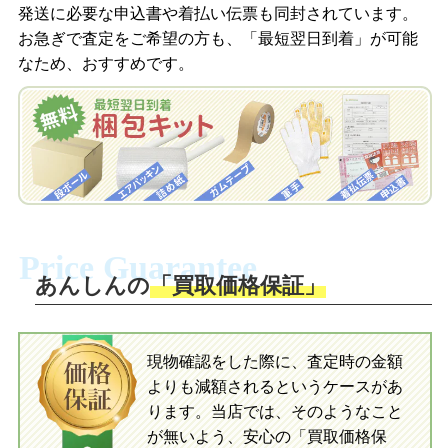
発送に必要な申込書や着払い伝票も同封されています。
梱包キットをLINEで申し込み
お急ぎで査定をご希望の方も、「最短翌日到着」が可能
査定結果をメールで確認し、梱包キット
なため、おすすめです。
を申し込みます。梱包キットは送料無料
査定結果をLINEで確認し、梱包キットを
でお届けします。
申し込みます。梱包キットは送料無料で
お届けします。
自宅でおもちゃを発送・梱包
自宅でおもちゃを発送・梱包
梱包キットに同封する発送ガイドの手順
に沿い、査定するおもちゃを梱包してく
梱包キットに同封する発送ガイドの手順
ださい。お電話にて集荷依頼を行い発
に沿い、査定するおもちゃを梱包してく
Price Guarantee
送。当店へ無料で発送いただけます。
ださい。お電話にて集荷依頼を行い発
送。当店へ無料で発送いただけます。
あんしんの
「買取価格保証」
入金完了
入金完了
現物確認をした際に、査定時の金額
当店に査定したおもちゃがご到着後、ご
よりも減額されるというケースがあ
指定の口座に即日入金可能です。
当店に査定したおもちゃがご到着後、ご
指定の口座に即日入金可能です。
ります。当店では、そのようなこと
が無いよう、安心の「買取価格保