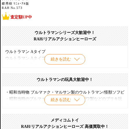
郷秀樹 ﾘﾆｭｰｱﾙ版
RAH No.573
査定額UP中
ウルトラマンシリーズ大歓迎中！
RAH/リアルアクションヒーローズ
ウルトラマン Aタイプ
ウルトラマン Aタイプ Ver.2.0
続きを読む
ウルトラマン Bタイプ
ウルトラマン Bタイプ リニューアル
ウルトラマン Cタイプ
ウルトラマンの玩具大歓迎中！
ウルトラマン Cタイプ リニューアル
ウルトラマン Cタイプ Ver.2.0
・昭和当時物 ブルマァク・マルサン製のウルトラマン/怪獣ソフビ
ニセウルトラマン
・昭和当時のブルマァク・マルサン・ヨネザワ製などのブリキ玩
続きを読む
ニセウルトラマン リニューアル
具
ゾフィー
・ポピー製 怪獣消しゴム
ゾフィー Ver.2.0
・ULTRA-ACT
メディコムトイ
ハヤタ隊員
・エクスプラス 大怪獣シリーズ
RAH/リアルアクションヒーローズ 高価買取中！