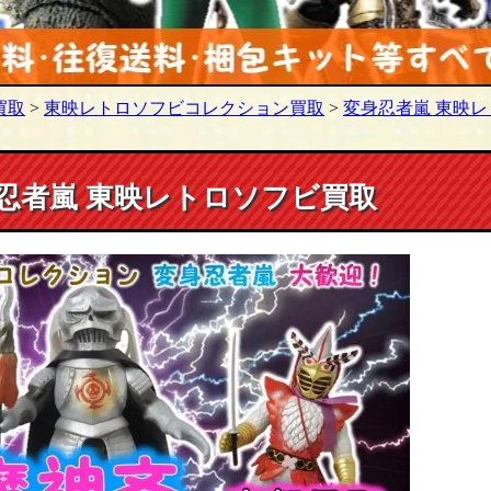
買取
>
東映レトロソフビコレクション買取
>
変身忍者嵐 東映
身忍者嵐 東映レトロソフビ買取