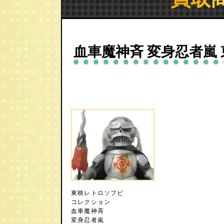
血車魔神斉 変身忍者嵐
東映レトロソフビ
コレクション
血車魔神斉
変身忍者嵐