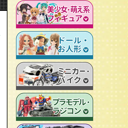
ミクロマン
ルパン三世
ゴジラ
レトロプラモデル
鉄人28号
人造人間キカイダー
旧トランスフォーマー
新世紀エヴァンゲリオン
牙狼-GARO
スターウォーズ
ビンテージ セルロイド人形
AKIRA/アキラ
機動戦士ガンダム
アイアンマン/IRON MAN
ア
仮面ライダーカード
ドラゴンクエスト
マジンガーＺ
プレデター/PREDATOR
ファイナルファンタジー/FF
ゲッターロボ
エイリアン/ALIEN
トランスフォーマー
ターミネーター
セーラームーン
マクロス
マルサン/MARUSAN
ロボコップ
初音ミク
メタルヒーローシリーズ
ブルマァク/BULLMARK
バットマン
P.O.P
魔法少女まどか☆マギカ
スーパー戦隊
ポピー/POPY
グレムリン
RAH
フェイト/Fate
旧タカラ/TAKARA
バイオハザード
CCP キン肉マン
武装神姫
ブライス/Blythe
旧バンダイ/BANDAI
ディズニー
超像可動
魔法少女リリカルなのは
プーリップ/Pullip
タカトクトイス/T.T
リビングデッドドールズ/LDD
聖闘士聖衣神話
艦隊これくしょん -艦これ-
超合金魂
スーパードルフィー/ドルフィードリーム
中嶋製作所
Figuarts/フィギュアーツ
けいおん！
ROBOT魂
アゾンドール/AZONE
ヨネザワ/米澤玩具
ワールドコレクタブル
すーぱーそに子
RAH
モモコ/momoko
トミカ/TOMICA
プレイモービル
一騎当千
マスターピース
ハイブリッドアクティブ/HAF
ホットトイズ/HOT TOYS
オートアート/AUTOart
東方Project
M1号
えっくす☆きゅーと
サイドショウ/SIDE SHOW
エブロ/EBBRO