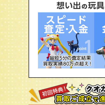
アクマイザー3
ロボット刑事
超人バロム・1
変身忍者嵐
宇宙鉄人キョーダイン
シリーズの東映レトロソフビコレクショ
ミドルサイズ,キングサイズも喜んで買
メディコムトイ/東映レトロソフビコレ