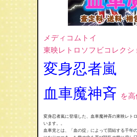
メディコムトイ
東映レトロソフビコレクシ
変身忍者嵐
血車魔神斉
を高
変身忍者嵐に登場した、血車魔神斉の東映レト
います。。
血車党とは、「血の掟」によって団結する千年