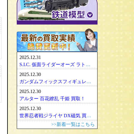
涼宮ハルヒの憂鬱
S.H.モンスターアーツ
ピュアニーモ
パリセイズ/PALISADES
ミニチャンプス
化物語・偽物語
ULTRA-ACT
リカちゃん
メズコ/MEZCO
hpiレーシング
ガンダム/GUNDAM
百花繚乱
SDX
バービー
プレイアーツ/PLAY ARTS
ノレブ/NOREV
ゾイド/ZOIDS
内藤ルネ/ルネドール
マスターレプリカ/MR
京商/KYOSHO
マクロス/MACROSS
シルバニアファミリー
RAH
ダイヤペット/Diapet
アーマード・コア
マドレーヌちゃん
VCD
アオシマ / DISM
アルター/ALTER
スーパーロボット大戦
カトー/KATO
ベアブリック・BE＠RBRICK
ブラーゴ/Bburago
グッドスマイルカンパニー
フレームアームズ/ガール
トミックス/TOMIX
2025.12.31
ヘルパ/herpa
マックスファクトリー
魔神英雄伝ワタル
ﾏｲｸﾛｴｰｽ/MICRO ACE
S.I.C. 仮面ライダーオーズ ラトラーターコンボ買取
大盛屋 ミクロペット
壽屋/コトブキヤ
車・バイク
ｸﾞﾘｰﾝﾏｯｸｽ/GREENMAX
2025.12.30
イクソ/IXO
グリフォンエンタープライズ
戦車・軍用機・軍艦
ボークス/ＶＯＬＫＳ
天賞堂/Tenshodo
ガンダムフィックスフィギュレーション GFF おまとめ買取！
ﾋﾞｰﾋﾞｰｱｰﾙ/BBR
フリーイング/FREEing
旅客機/飛行機
メディコムトイ
ワールド工芸
2025.12.30
やまと/YAMATO
船・ボート
セキグチ
Bトレインショーティー
アルター 百花繚乱 千姫 買取！
ダイキ工業/DAIKI
建築物
ペットワークス/PetWORKs
モデモ/MODEMO
2025.12.30
デコトラ
やまと/YAMATO
エンドウ/TER
アメリカ車
世界忍者戦ジライヤ DX磁気 買取！
ミニ四駆
ママチャップトイ
ピノチオ模型
イタリア車
>>新着一覧はこちら
オビツドール/OBITSU
ムサシノモデル
イギリス車
マテル/Mattel
アマミヤ/奄美屋
ドイツ車