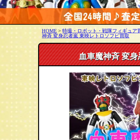
HOME
>
特撮・ロボット・戦隊フィギュア
神斉 変身忍者嵐 東映レトロソフビ買取
血車魔神斉 変