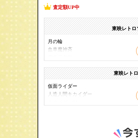
査定額UP中
東映レトロ
月の輪
血車魔神斉
変身忍者嵐
毒ウツボ
東映レトロ
トゲナマズ
仮面ライダー
人造人間キカイダー
キカイダー01
快傑ズバット
イナズマン
イナズマンF
ロボコン