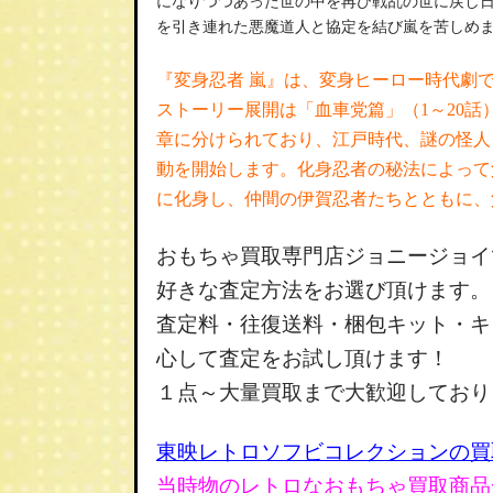
になりつつあった世の中を再び戦乱の世に戻し
を引き連れた悪魔道人と協定を結び嵐を苦しめ
『変身忍者 嵐』は、変身ヒーロー時代劇
ストーリー展開は「血車党篇」（1～20話）
章に分けられており、江戸時代、謎の怪人
動を開始します。化身忍者の秘法によって
に化身し、仲間の伊賀忍者たちとともに、
おもちゃ買取専門店
ジョニージョイ
好きな査定方法をお選び頂けます。
査定料・往復送料・梱包キット・キ
心して査定をお試し頂けます！
１点～大量買取まで大歓迎しており
東映レトロソフビコレクションの買
当時物のレトロなおもちゃ買取商品