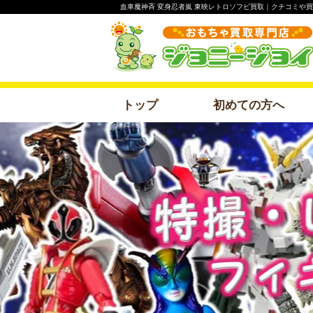
血車魔神斉 変身忍者嵐 東映レトロソフビ買取｜クチコミや
トップ
初めての方へ