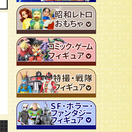
ＴＶアニメ作品 1970年代
ＴＶアニメ作品 1980年代
特撮・戦隊 TV番組 1960年代
特撮・戦隊 TV番組 1970年代
超合金・DX超合金
ブリキおもちゃ
ソフビ
広告ノベルティグッズ
ジャンボマシンダー
ワンピース/ONE PIECE
キャラクター消しゴム
ジョジョの奇妙な冒険
ビックリマンシール
聖闘士聖矢
ダイアクロン
キン肉マン
変身サイボーグ
ドラゴンボール
仮面ライダー
昭和レトロなミニカー
北斗の拳
ウルトラマン・怪獣