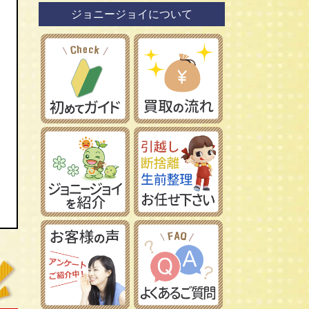
ジョニージョイについて
鉄道模型社
日本車
タミヤ/田宮模型
レーマン/LGB
フランス車
ハセガワ/長谷川製作所
フジミ模型/FUJIMI
アオシマ/青島文化教材社
イマイ/IMAI /今井科学
Ｎゲージ
コトブキヤ/壽屋
ＨＯゲージ
イタレリ/ITALERI
Ｚゲージ
レベル/Revell
車両パーツ
ストラクチャー
Ｇゲージ
Ｏゲージ