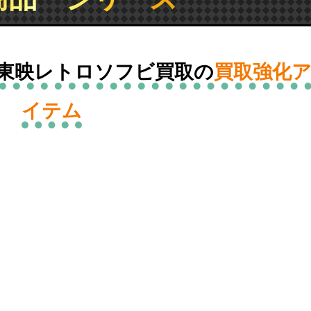
 東映レトロソフビ買取の
買取強化
イテム