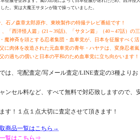
日本征服を企みます。嵐の出現によって日本征服が遅れたため、西洋怪
ました。実は大魔王サタンが陰で操っていました。
で、石ノ森章太郎原作、東映製作の特撮テレビ番組です！
、「西洋怪人篇」(21～39話)、「サタン篇」（40～47話）の三
・魔神斉を頭とする忍者集団・血車党が、日本を征服すべく活
父に肉体を改造された元血車党の青年・ハヤテは、変身忍者嵐
父の過ちの償いと日本の平和のため血車党に立ち向かいます！
では、宅配査定/写メール査定/LIN
E査定の3種よりお
ャンセル料など、すべて無料で対応致しますので、
ます！１点１点大切に査定させて頂きます！
取商品一覧はこちら→
一覧はこちら⇒