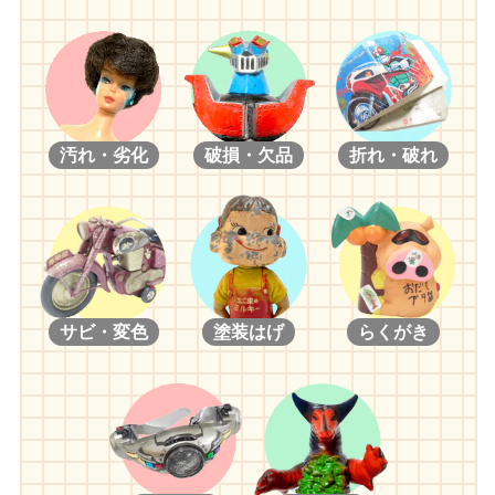
汚れ・劣化
破損・欠品
折れ・破れ
サビ・変色
塗装はげ
らくがき