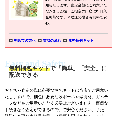
知らせします。査定金額にご同意いた
だきました後、ご指定の口座に即日入
金可能です。※返送の場合も無料で安
心。
初めての方へ
買取の流れ
無料梱包キット
Easy and Safety
無料梱包キット
で「簡単」「安全」に
商品撮影
配送できる
LINEの友だち追加・査定画像を送信
商品を撮影して、査定フォームから画像
「ジョニージョイLINE査定」を友だちに
おもちゃ査定の際に必要な梱包キットは当店でご用意い
を送信します。
追加し、スマートフォンなどのカメラで
たしますので、梱包に必要な段ボールや緩衝材、ガムテ
撮影したおもちゃの写真をトーク中に送
ープなどをご用意いただく必要はございません。面倒な
信します。
手続きなく査定ができるので、ご安心ください。また、
梱包キットをメールで申し込み