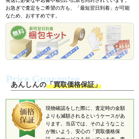
発送に必要な申込書や着払い伝票も同封されています。
梱包キットをLINEで申し込み
お急ぎで査定をご希望の方も、「最短翌日到着」が可能
査定結果をメールで確認し、梱包キット
なため、おすすめです。
を申し込みます。梱包キットは送料無料
査定結果をLINEで確認し、梱包キットを
でお届けします。
申し込みます。梱包キットは送料無料で
お届けします。
自宅でおもちゃを発送・梱包
自宅でおもちゃを発送・梱包
梱包キットに同封する発送ガイドの手順
に沿い、査定するおもちゃを梱包してく
梱包キットに同封する発送ガイドの手順
ださい。お電話にて集荷依頼を行い発
に沿い、査定するおもちゃを梱包してく
Price Guarantee
送。当店へ無料で発送いただけます。
ださい。お電話にて集荷依頼を行い発
送。当店へ無料で発送いただけます。
あんしんの
「買取価格保証」
入金完了
入金完了
現物確認をした際に、査定時の金額
当店に査定したおもちゃがご到着後、ご
よりも減額されるというケースがあ
指定の口座に即日入金可能です。
当店に査定したおもちゃがご到着後、ご
指定の口座に即日入金可能です。
ります。当店では、そのようなこと
が無いよう、安心の「買取価格保