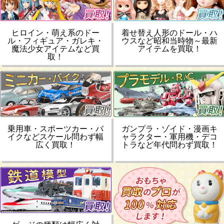
ヒロイン・萌え系のドー
着せ替え人形のドール・ハ
ル・フィギュア・ガレキ・
ウスなど昭和当時物～最新
魔法少女アイテムなど買
アイテムを買取！
取！
乗用車・スポーツカー・バ
ガンプラ・ゾイド・漫画キ
イクなどスケール問わず幅
ャラクター・軍用機・デコ
広く買取！
トラなど年代問わず買取！