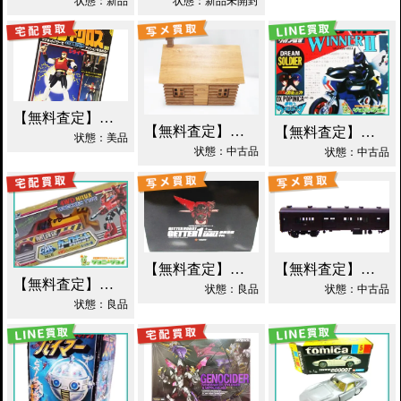
状態：新品
状態：新品未開封
【無料査定】昭和レトロ玩具歓迎 ｜ 世界忍者戦ジライヤ DX磁気 買取！
【無料査定】昭和レトロ玩具歓迎 ｜ エポック 木製 丸太小屋 シルバニアファミリー 買取！
【無料査定】昭和レトロ玩具歓迎 ｜ 超合金 DXポピニカ ウィナア2世 夢戦士ウイングマン PC-46 買取！
状態：美品
状態：中古品
状態：中古品
【無料査定】昭和レトロ玩具歓迎 ｜ EX合金 ゲッターロボ ゲッター1 買取！
【無料査定】昭和レトロ玩具歓迎 ｜ モデルワム マニ60 1/87 買取！
【無料査定】昭和レトロ玩具歓迎 ｜ カーロボット 4WD・レッカー車 ダイアクロン買取！
状態：良品
状態：中古品
状態：良品