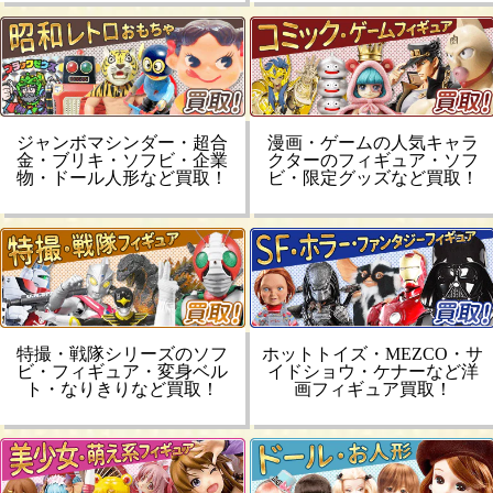
ジャンボマシンダー・超合
漫画・ゲームの人気キャラ
金・ブリキ・ソフビ・企業
クターのフィギュア・ソフ
物・ドール人形など買取！
ビ・限定グッズなど買取！
特撮・戦隊シリーズのソフ
ホットトイズ・MEZCO・サ
ビ・フィギュア・変身ベル
イドショウ・ケナーなど洋
ト・なりきりなど買取！
画フィギュア買取！