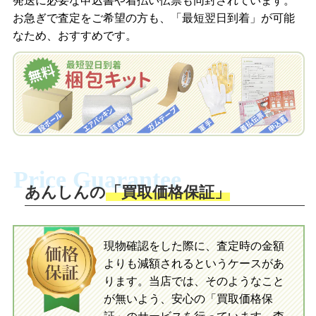
発送に必要な申込書や着払い伝票も同封されています。
梱包キットをLINEで申し込み
お急ぎで査定をご希望の方も、「最短翌日到着」が可能
査定結果をメールで確認し、梱包キット
なため、おすすめです。
を申し込みます。梱包キットは送料無料
査定結果をLINEで確認し、梱包キットを
でお届けします。
申し込みます。梱包キットは送料無料で
お届けします。
自宅でおもちゃを発送・梱包
自宅でおもちゃを発送・梱包
梱包キットに同封する発送ガイドの手順
に沿い、査定するおもちゃを梱包してく
梱包キットに同封する発送ガイドの手順
ださい。お電話にて集荷依頼を行い発
に沿い、査定するおもちゃを梱包してく
Price Guarantee
送。当店へ無料で発送いただけます。
ださい。お電話にて集荷依頼を行い発
送。当店へ無料で発送いただけます。
あんしんの
「買取価格保証」
入金完了
入金完了
現物確認をした際に、査定時の金額
当店に査定したおもちゃがご到着後、ご
よりも減額されるというケースがあ
指定の口座に即日入金可能です。
当店に査定したおもちゃがご到着後、ご
指定の口座に即日入金可能です。
ります。当店では、そのようなこと
が無いよう、安心の「買取価格保