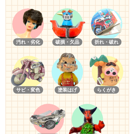
汚れ・劣化
破損・欠品
折れ・破れ
サビ・変色
塗装はげ
らくがき