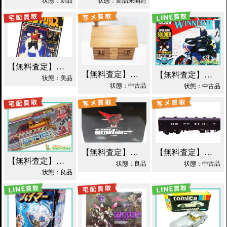
状態：新品
状態：新品未開封
【無料査定】昭和レトロ玩具歓迎 ｜ 世界忍者戦ジライヤ DX磁気 買取！
【無料査定】昭和レトロ玩具歓迎 ｜ エポック 木製 丸太小屋 シルバニアファミリー 買取！
【無料査定】昭和レトロ玩具歓迎 ｜ 超合金 DXポピニカ ウィナア2世 夢戦士ウイングマン PC-46 買取！
状態：美品
状態：中古品
状態：中古品
【無料査定】昭和レトロ玩具歓迎 ｜ EX合金 ゲッターロボ ゲッター1 買取！
【無料査定】昭和レトロ玩具歓迎 ｜ モデルワム マニ60 1/87 買取！
【無料査定】昭和レトロ玩具歓迎 ｜ カーロボット 4WD・レッカー車 ダイアクロン買取！
状態：良品
状態：中古品
状態：良品