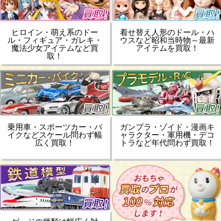
ヒロイン・萌え系のドー
着せ替え人形のドール・ハ
ル・フィギュア・ガレキ・
ウスなど昭和当時物～最新
魔法少女アイテムなど買
アイテムを買取！
取！
乗用車・スポーツカー・バ
ガンプラ・ゾイド・漫画キ
イクなどスケール問わず幅
ャラクター・軍用機・デコ
広く買取！
トラなど年代問わず買取！