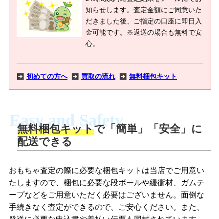
知らせします。査定金額にご同意いた
だきました後、ご指定の口座に即日入
金可能です。※返送の場合も無料で安
心。
初めての方へ
買取の流れ
無料梱包キット
Easy and Safety
無料梱包キット
で「簡単」「安全」に
商品撮影
配送できる
LINEの友だち追加・査定画像を送信
商品を撮影して、査定フォームから画像
「ジョニージョイLINE査定」を友だちに
おもちゃ査定の際に必要な梱包キットは当店でご用意い
を送信します。
追加し、スマートフォンなどのカメラで
たしますので、梱包に必要な段ボールや緩衝材、ガムテ
撮影したおもちゃの写真をトーク中に送
ープなどをご用意いただく必要はございません。面倒な
信します。
手続きなく査定ができるので、ご安心ください。また、
梱包キットをメールで申し込み