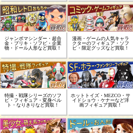
ジャンボマシンダー・超合
漫画・ゲームの人気キャラ
金・ブリキ・ソフビ・企業
クターのフィギュア・ソフ
物・ドール人形など買取！
ビ・限定グッズなど買取！
特撮・戦隊シリーズのソフ
ホットトイズ・MEZCO・サ
ビ・フィギュア・変身ベル
イドショウ・ケナーなど洋
ト・なりきりなど買取！
画フィギュア買取！