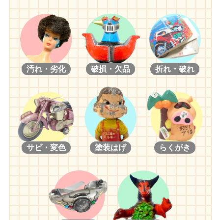
汚れ・劣化
破損・欠品
折れ・破れ
サビ・変色
塗装はげ
らくがき