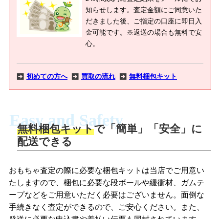
知らせします。査定金額にご同意いた
だきました後、ご指定の口座に即日入
金可能です。※返送の場合も無料で安
心。
初めての方へ
買取の流れ
無料梱包キット
Easy and Safety
無料梱包キット
で「簡単」「安全」に
商品撮影
配送できる
LINEの友だち追加・査定画像を送信
商品を撮影して、査定フォームから画像
「ジョニージョイLINE査定」を友だちに
おもちゃ査定の際に必要な梱包キットは当店でご用意い
を送信します。
追加し、スマートフォンなどのカメラで
たしますので、梱包に必要な段ボールや緩衝材、ガムテ
撮影したおもちゃの写真をトーク中に送
ープなどをご用意いただく必要はございません。面倒な
信します。
手続きなく査定ができるので、ご安心ください。また、
梱包キットをメールで申し込み