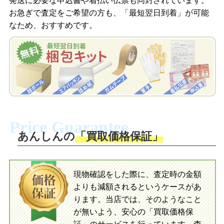
発送に必要な申込書や着払い伝票も同封されています。
梱包キットをLINEで申し込み
お急ぎで査定をご希望の方も、「最短翌日到着」が可能
査定結果をメールで確認し、梱包キット
なため、おすすめです。
を申し込みます。梱包キットは送料無料
査定結果をLINEで確認し、梱包キットを
でお届けします。
申し込みます。梱包キットは送料無料で
お届けします。
自宅でおもちゃを発送・梱包
自宅でおもちゃを発送・梱包
梱包キットに同封する発送ガイドの手順
に沿い、査定するおもちゃを梱包してく
梱包キットに同封する発送ガイドの手順
ださい。お電話にて集荷依頼を行い発
に沿い、査定するおもちゃを梱包してく
Price Guarantee
送。当店へ無料で発送いただけます。
ださい。お電話にて集荷依頼を行い発
送。当店へ無料で発送いただけます。
あんしんの
「買取価格保証」
入金完了
入金完了
現物確認をした際に、査定時の金額
当店に査定したおもちゃがご到着後、ご
よりも減額されるというケースがあ
指定の口座に即日入金可能です。
当店に査定したおもちゃがご到着後、ご
指定の口座に即日入金可能です。
ります。当店では、そのようなこと
が無いよう、安心の「買取価格保