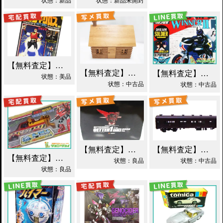
状態：新品
状態：新品未開封
【無料査定】昭和レトロ玩具歓迎 ｜ 世界忍者戦ジライヤ DX磁気 買取！
【無料査定】昭和レトロ玩具歓迎 ｜ エポック 木製 丸太小屋 シルバニアファミリー 買取！
【無料査定】昭和レトロ玩具歓迎 ｜ 超合金 DXポピニカ ウィナア2世 夢戦士ウイングマン PC-46 買取！
状態：美品
状態：中古品
状態：中古品
【無料査定】昭和レトロ玩具歓迎 ｜ EX合金 ゲッターロボ ゲッター1 買取！
【無料査定】昭和レトロ玩具歓迎 ｜ モデルワム マニ60 1/87 買取！
【無料査定】昭和レトロ玩具歓迎 ｜ カーロボット 4WD・レッカー車 ダイアクロン買取！
状態：良品
状態：中古品
状態：良品