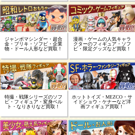
ジャンボマシンダー・超合
漫画・ゲームの人気キャラ
金・ブリキ・ソフビ・企業
クターのフィギュア・ソフ
物・ドール人形など買取！
ビ・限定グッズなど買取！
特撮・戦隊シリーズのソフ
ホットトイズ・MEZCO・サ
ビ・フィギュア・変身ベル
イドショウ・ケナーなど洋
ト・なりきりなど買取！
画フィギュア買取！