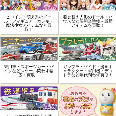
ヒロイン・萌え系のドー
着せ替え人形のドール・ハ
ル・フィギュア・ガレキ・
ウスなど昭和当時物～最新
魔法少女アイテムなど買
アイテムを買取！
取！
乗用車・スポーツカー・バ
ガンプラ・ゾイド・漫画キ
イクなどスケール問わず幅
ャラクター・軍用機・デコ
広く買取！
トラなど年代問わず買取！