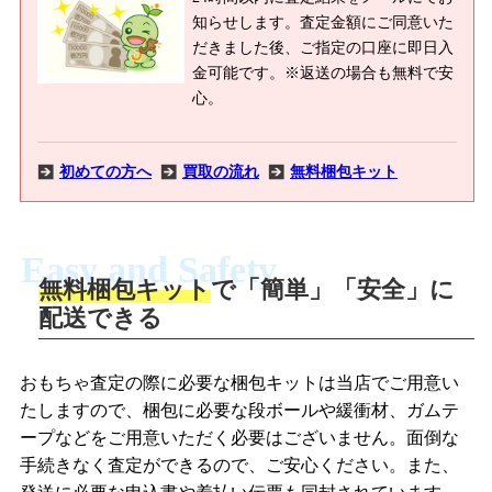
知らせします。査定金額にご同意いた
だきました後、ご指定の口座に即日入
金可能です。※返送の場合も無料で安
心。
初めての方へ
買取の流れ
無料梱包キット
Easy and Safety
無料梱包キット
で「簡単」「安全」に
商品撮影
配送できる
LINEの友だち追加・査定画像を送信
商品を撮影して、査定フォームから画像
「ジョニージョイLINE査定」を友だちに
おもちゃ査定の際に必要な梱包キットは当店でご用意い
を送信します。
追加し、スマートフォンなどのカメラで
たしますので、梱包に必要な段ボールや緩衝材、ガムテ
撮影したおもちゃの写真をトーク中に送
ープなどをご用意いただく必要はございません。面倒な
信します。
手続きなく査定ができるので、ご安心ください。また、
梱包キットをメールで申し込み