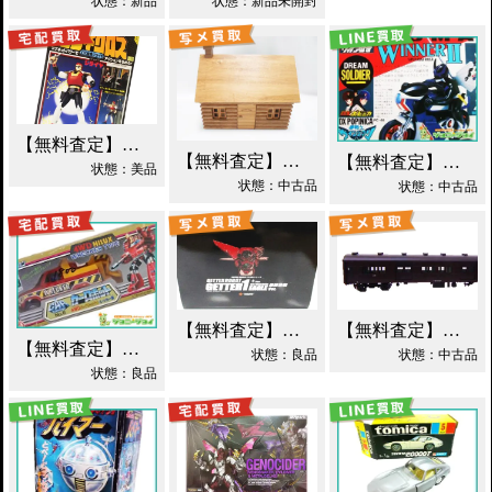
状態：新品
状態：新品未開封
【無料査定】昭和レトロ玩具歓迎 ｜ 世界忍者戦ジライヤ DX磁気 買取！
【無料査定】昭和レトロ玩具歓迎 ｜ エポック 木製 丸太小屋 シルバニアファミリー 買取！
【無料査定】昭和レトロ玩具歓迎 ｜ 超合金 DXポピニカ ウィナア2世 夢戦士ウイングマン PC-46 買取！
状態：美品
状態：中古品
状態：中古品
【無料査定】昭和レトロ玩具歓迎 ｜ EX合金 ゲッターロボ ゲッター1 買取！
【無料査定】昭和レトロ玩具歓迎 ｜ モデルワム マニ60 1/87 買取！
【無料査定】昭和レトロ玩具歓迎 ｜ カーロボット 4WD・レッカー車 ダイアクロン買取！
状態：良品
状態：中古品
状態：良品