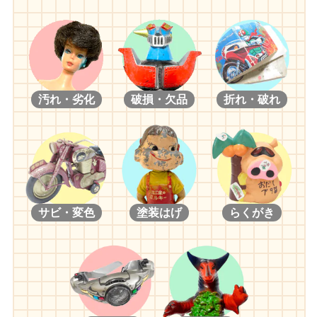
汚れ・劣化
破損・欠品
折れ・破れ
サビ・変色
塗装はげ
らくがき