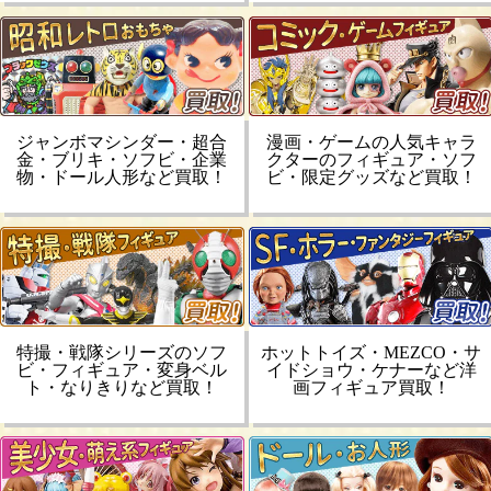
ジャンボマシンダー・超合
漫画・ゲームの人気キャラ
金・ブリキ・ソフビ・企業
クターのフィギュア・ソフ
物・ドール人形など買取！
ビ・限定グッズなど買取！
特撮・戦隊シリーズのソフ
ホットトイズ・MEZCO・サ
ビ・フィギュア・変身ベル
イドショウ・ケナーなど洋
ト・なりきりなど買取！
画フィギュア買取！