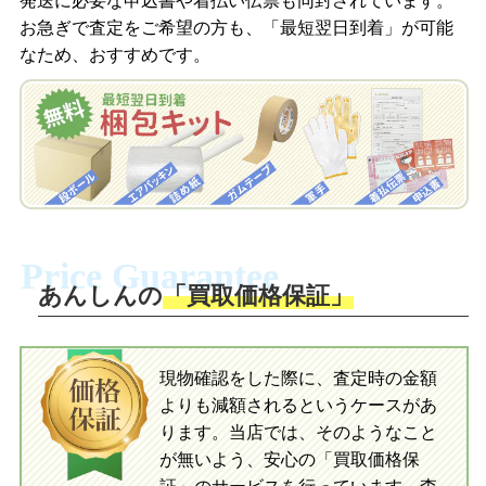
発送に必要な申込書や着払い伝票も同封されています。
梱包キットをLINEで申し込み
お急ぎで査定をご希望の方も、「最短翌日到着」が可能
査定結果をメールで確認し、梱包キット
なため、おすすめです。
を申し込みます。梱包キットは送料無料
査定結果をLINEで確認し、梱包キットを
でお届けします。
申し込みます。梱包キットは送料無料で
お届けします。
自宅でおもちゃを発送・梱包
自宅でおもちゃを発送・梱包
梱包キットに同封する発送ガイドの手順
に沿い、査定するおもちゃを梱包してく
梱包キットに同封する発送ガイドの手順
ださい。お電話にて集荷依頼を行い発
に沿い、査定するおもちゃを梱包してく
Price Guarantee
送。当店へ無料で発送いただけます。
ださい。お電話にて集荷依頼を行い発
送。当店へ無料で発送いただけます。
あんしんの
「買取価格保証」
入金完了
入金完了
現物確認をした際に、査定時の金額
当店に査定したおもちゃがご到着後、ご
よりも減額されるというケースがあ
指定の口座に即日入金可能です。
当店に査定したおもちゃがご到着後、ご
指定の口座に即日入金可能です。
ります。当店では、そのようなこと
が無いよう、安心の「買取価格保