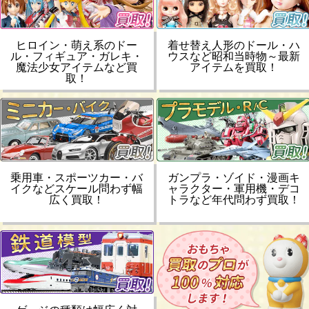
ヒロイン・萌え系のドー
着せ替え人形のドール・ハ
ル・フィギュア・ガレキ・
ウスなど昭和当時物～最新
魔法少女アイテムなど買
アイテムを買取！
取！
乗用車・スポーツカー・バ
ガンプラ・ゾイド・漫画キ
イクなどスケール問わず幅
ャラクター・軍用機・デコ
広く買取！
トラなど年代問わず買取！