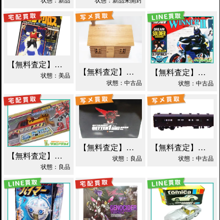
状態：新品
状態：新品未開封
【無料査定】昭和レトロ玩具歓迎 ｜ 世界忍者戦ジライヤ DX磁気 買取！
【無料査定】昭和レトロ玩具歓迎 ｜ エポック 木製 丸太小屋 シルバニアファミリー 買取！
【無料査定】昭和レトロ玩具歓迎 ｜ 超合金 DXポピニカ ウィナア2世 夢戦士ウイングマン PC-46 買取！
状態：美品
状態：中古品
状態：中古品
【無料査定】昭和レトロ玩具歓迎 ｜ EX合金 ゲッターロボ ゲッター1 買取！
【無料査定】昭和レトロ玩具歓迎 ｜ モデルワム マニ60 1/87 買取！
【無料査定】昭和レトロ玩具歓迎 ｜ カーロボット 4WD・レッカー車 ダイアクロン買取！
状態：良品
状態：中古品
状態：良品