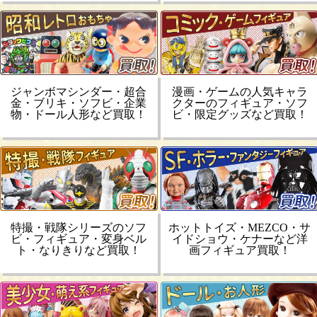
ジャンボマシンダー・超合
漫画・ゲームの人気キャラ
金・ブリキ・ソフビ・企業
クターのフィギュア・ソフ
物・ドール人形など買取！
ビ・限定グッズなど買取！
特撮・戦隊シリーズのソフ
ホットトイズ・MEZCO・サ
ビ・フィギュア・変身ベル
イドショウ・ケナーなど洋
ト・なりきりなど買取！
画フィギュア買取！