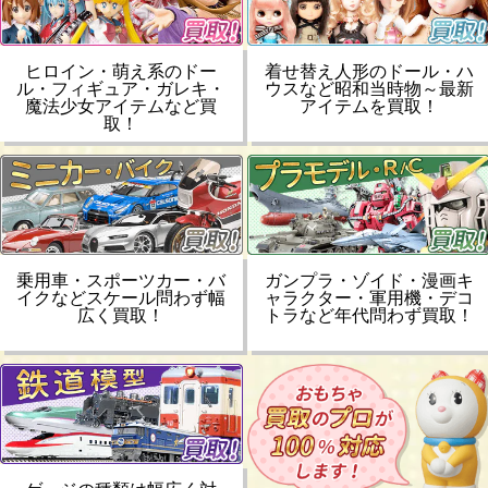
ヒロイン・萌え系のドー
着せ替え人形のドール・ハ
ル・フィギュア・ガレキ・
ウスなど昭和当時物～最新
魔法少女アイテムなど買
アイテムを買取！
取！
乗用車・スポーツカー・バ
ガンプラ・ゾイド・漫画キ
イクなどスケール問わず幅
ャラクター・軍用機・デコ
広く買取！
トラなど年代問わず買取！