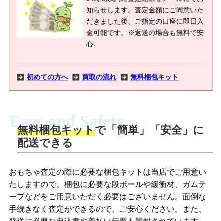
知らせします。査定金額にご同意いた
だきました後、ご指定の口座に即日入
金可能です。※返送の場合も無料で安
心。
初めての方へ
買取の流れ
無料梱包キット
Easy and Safety
無料梱包キット
で「簡単」「安全」に
商品撮影
配送できる
LINEの友だち追加・査定画像を送信
商品を撮影して、査定フォームから画像
「ジョニージョイLINE査定」を友だちに
おもちゃ査定の際に必要な梱包キットは当店でご用意い
を送信します。
追加し、スマートフォンなどのカメラで
たしますので、梱包に必要な段ボールや緩衝材、ガムテ
撮影したおもちゃの写真をトーク中に送
ープなどをご用意いただく必要はございません。面倒な
信します。
手続きなく査定ができるので、ご安心ください。また、
梱包キットをメールで申し込み