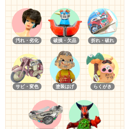
汚れ・劣化
破損・欠品
折れ・破れ
サビ・変色
塗装はげ
らくがき