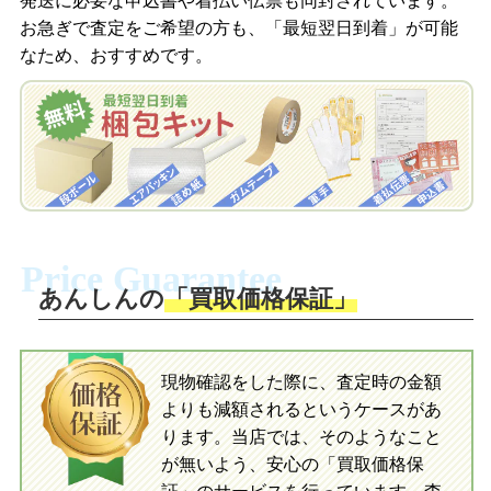
発送に必要な申込書や着払い伝票も同封されています。
梱包キットをLINEで申し込み
お急ぎで査定をご希望の方も、「最短翌日到着」が可能
査定結果をメールで確認し、梱包キット
なため、おすすめです。
を申し込みます。梱包キットは送料無料
査定結果をLINEで確認し、梱包キットを
でお届けします。
申し込みます。梱包キットは送料無料で
お届けします。
自宅でおもちゃを発送・梱包
自宅でおもちゃを発送・梱包
梱包キットに同封する発送ガイドの手順
に沿い、査定するおもちゃを梱包してく
梱包キットに同封する発送ガイドの手順
ださい。お電話にて集荷依頼を行い発
に沿い、査定するおもちゃを梱包してく
Price Guarantee
送。当店へ無料で発送いただけます。
ださい。お電話にて集荷依頼を行い発
送。当店へ無料で発送いただけます。
あんしんの
「買取価格保証」
入金完了
入金完了
現物確認をした際に、査定時の金額
当店に査定したおもちゃがご到着後、ご
よりも減額されるというケースがあ
指定の口座に即日入金可能です。
当店に査定したおもちゃがご到着後、ご
指定の口座に即日入金可能です。
ります。当店では、そのようなこと
が無いよう、安心の「買取価格保