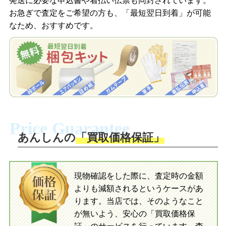
発送に必要な申込書や着払い伝票も同封されています。
梱包キットをLINEで申し込み
お急ぎで査定をご希望の方も、「最短翌日到着」が可能
査定結果をメールで確認し、梱包キット
なため、おすすめです。
を申し込みます。梱包キットは送料無料
査定結果をLINEで確認し、梱包キットを
でお届けします。
申し込みます。梱包キットは送料無料で
お届けします。
自宅でおもちゃを発送・梱包
自宅でおもちゃを発送・梱包
梱包キットに同封する発送ガイドの手順
に沿い、査定するおもちゃを梱包してく
梱包キットに同封する発送ガイドの手順
ださい。お電話にて集荷依頼を行い発
に沿い、査定するおもちゃを梱包してく
Price Guarantee
送。当店へ無料で発送いただけます。
ださい。お電話にて集荷依頼を行い発
送。当店へ無料で発送いただけます。
あんしんの
「買取価格保証」
入金完了
入金完了
現物確認をした際に、査定時の金額
当店に査定したおもちゃがご到着後、ご
よりも減額されるというケースがあ
指定の口座に即日入金可能です。
当店に査定したおもちゃがご到着後、ご
指定の口座に即日入金可能です。
ります。当店では、そのようなこと
が無いよう、安心の「買取価格保