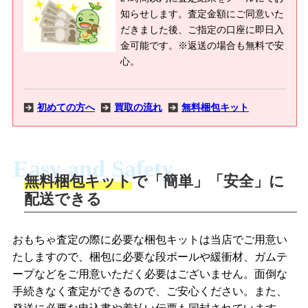
知らせします。査定金額にご同意いた
だきました後、ご指定の口座に即日入
金可能です。※返送の場合も無料で安
心。
初めての方へ
買取の流れ
無料梱包キット
Easy and Safety
無料梱包キット
で「簡単」「安全」に
商品撮影
配送できる
LINEの友だち追加・査定画像を送信
商品を撮影して、査定フォームから画像
「ジョニージョイLINE査定」を友だちに
おもちゃ査定の際に必要な梱包キットは当店でご用意い
を送信します。
追加し、スマートフォンなどのカメラで
たしますので、梱包に必要な段ボールや緩衝材、ガムテ
撮影したおもちゃの写真をトーク中に送
ープなどをご用意いただく必要はございません。面倒な
信します。
手続きなく査定ができるので、ご安心ください。また、
梱包キットをメールで申し込み