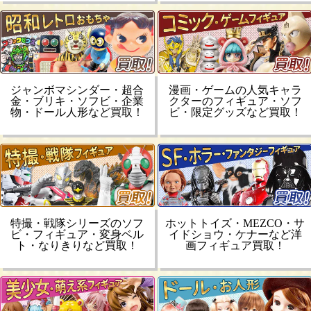
ジャンボマシンダー・超合
漫画・ゲームの人気キャラ
金・ブリキ・ソフビ・企業
クターのフィギュア・ソフ
物・ドール人形など買取！
ビ・限定グッズなど買取！
特撮・戦隊シリーズのソフ
ホットトイズ・MEZCO・サ
ビ・フィギュア・変身ベル
イドショウ・ケナーなど洋
ト・なりきりなど買取！
画フィギュア買取！