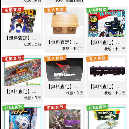
状態：新品
状態：新品未開封
【無料査定】昭和レトロ玩具歓迎 ｜ 世界忍者戦ジライヤ DX磁気 買取！
【無料査定】昭和レトロ玩具歓迎 ｜ エポック 木製 丸太小屋 シルバニアファミリー 買取！
【無料査定】昭和レトロ玩具歓迎 ｜ 超合金 DXポピニカ ウィナア2世 夢戦士ウイングマン PC-46 買取！
状態：美品
状態：中古品
状態：中古品
【無料査定】昭和レトロ玩具歓迎 ｜ EX合金 ゲッターロボ ゲッター1 買取！
【無料査定】昭和レトロ玩具歓迎 ｜ モデルワム マニ60 1/87 買取！
【無料査定】昭和レトロ玩具歓迎 ｜ カーロボット 4WD・レッカー車 ダイアクロン買取！
状態：良品
状態：中古品
状態：良品