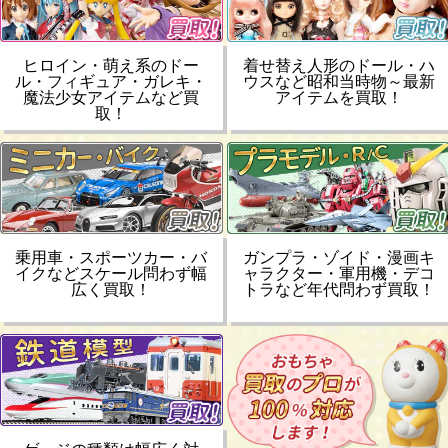
ヒロイン・萌え系のドー
着せ替え人形のドール・ハ
ル・フィギュア・ガレキ・
ウスなど昭和当時物～最新
魔法少女アイテムなど買
アイテムを買取！
取！
乗用車・スポーツカー・バ
ガンプラ・ゾイド・漫画キ
イクなどスケール問わず幅
ャラクター・軍用機・デコ
広く買取！
トラなど年代問わず買取！