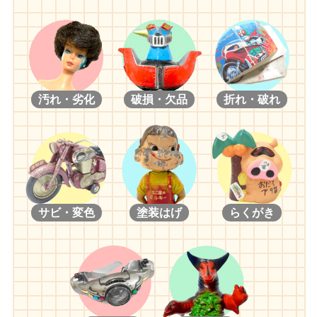
汚れ・劣化
破損・欠品
折れ・破れ
サビ・変色
塗装はげ
らくがき