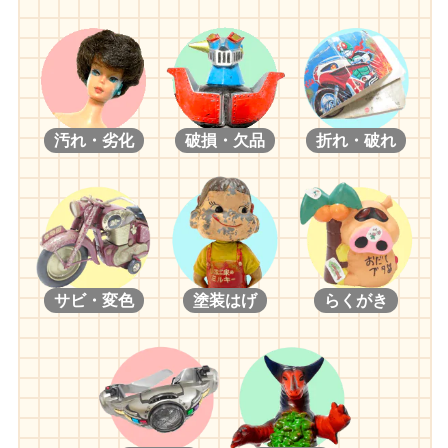
汚れ・劣化
破損・欠品
折れ・破れ
サビ・変色
塗装はげ
らくがき