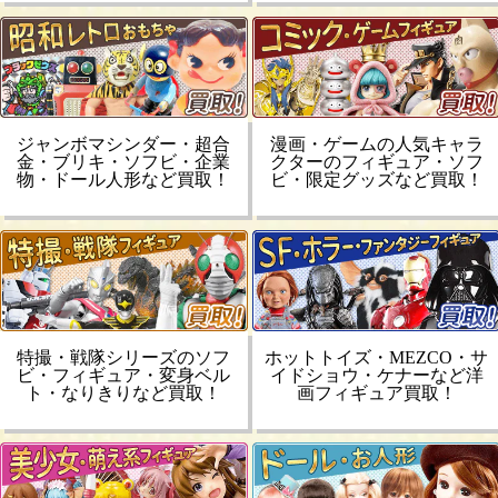
ジャンボマシンダー・超合
漫画・ゲームの人気キャラ
金・ブリキ・ソフビ・企業
クターのフィギュア・ソフ
物・ドール人形など買取！
ビ・限定グッズなど買取！
特撮・戦隊シリーズのソフ
ホットトイズ・MEZCO・サ
ビ・フィギュア・変身ベル
イドショウ・ケナーなど洋
ト・なりきりなど買取！
画フィギュア買取！