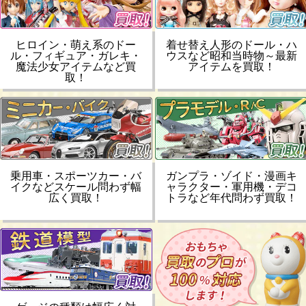
ヒロイン・萌え系のドー
着せ替え人形のドール・ハ
ル・フィギュア・ガレキ・
ウスなど昭和当時物～最新
魔法少女アイテムなど買
アイテムを買取！
取！
乗用車・スポーツカー・バ
ガンプラ・ゾイド・漫画キ
イクなどスケール問わず幅
ャラクター・軍用機・デコ
広く買取！
トラなど年代問わず買取！