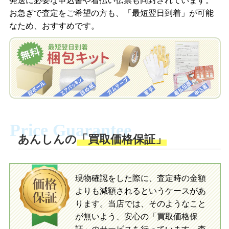
発送に必要な申込書や着払い伝票も同封されています。
梱包キットをLINEで申し込み
お急ぎで査定をご希望の方も、「最短翌日到着」が可能
査定結果をメールで確認し、梱包キット
なため、おすすめです。
を申し込みます。梱包キットは送料無料
査定結果をLINEで確認し、梱包キットを
でお届けします。
申し込みます。梱包キットは送料無料で
お届けします。
自宅でおもちゃを発送・梱包
自宅でおもちゃを発送・梱包
梱包キットに同封する発送ガイドの手順
に沿い、査定するおもちゃを梱包してく
梱包キットに同封する発送ガイドの手順
ださい。お電話にて集荷依頼を行い発
に沿い、査定するおもちゃを梱包してく
Price Guarantee
送。当店へ無料で発送いただけます。
ださい。お電話にて集荷依頼を行い発
送。当店へ無料で発送いただけます。
あんしんの
「買取価格保証」
入金完了
入金完了
現物確認をした際に、査定時の金額
当店に査定したおもちゃがご到着後、ご
よりも減額されるというケースがあ
指定の口座に即日入金可能です。
当店に査定したおもちゃがご到着後、ご
指定の口座に即日入金可能です。
ります。当店では、そのようなこと
が無いよう、安心の「買取価格保