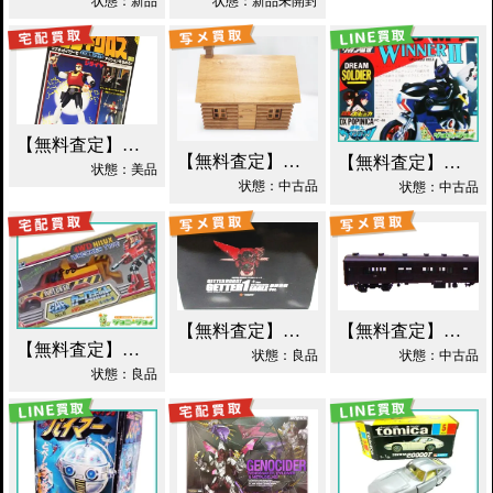
状態：新品
状態：新品未開封
【無料査定】昭和レトロ玩具歓迎 ｜ 世界忍者戦ジライヤ DX磁気 買取！
【無料査定】昭和レトロ玩具歓迎 ｜ エポック 木製 丸太小屋 シルバニアファミリー 買取！
【無料査定】昭和レトロ玩具歓迎 ｜ 超合金 DXポピニカ ウィナア2世 夢戦士ウイングマン PC-46 買取！
状態：美品
状態：中古品
状態：中古品
【無料査定】昭和レトロ玩具歓迎 ｜ EX合金 ゲッターロボ ゲッター1 買取！
【無料査定】昭和レトロ玩具歓迎 ｜ モデルワム マニ60 1/87 買取！
【無料査定】昭和レトロ玩具歓迎 ｜ カーロボット 4WD・レッカー車 ダイアクロン買取！
状態：良品
状態：中古品
状態：良品