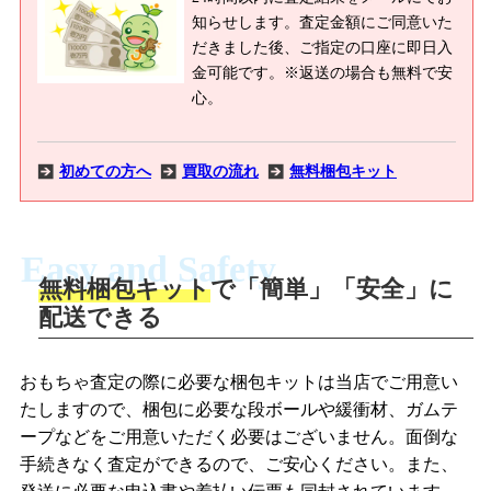
知らせします。査定金額にご同意いた
だきました後、ご指定の口座に即日入
金可能です。※返送の場合も無料で安
心。
初めての方へ
買取の流れ
無料梱包キット
Easy and Safety
無料梱包キット
で「簡単」「安全」に
商品撮影
配送できる
LINEの友だち追加・査定画像を送信
商品を撮影して、査定フォームから画像
「ジョニージョイLINE査定」を友だちに
おもちゃ査定の際に必要な梱包キットは当店でご用意い
を送信します。
追加し、スマートフォンなどのカメラで
たしますので、梱包に必要な段ボールや緩衝材、ガムテ
撮影したおもちゃの写真をトーク中に送
ープなどをご用意いただく必要はございません。面倒な
信します。
手続きなく査定ができるので、ご安心ください。また、
梱包キットをメールで申し込み