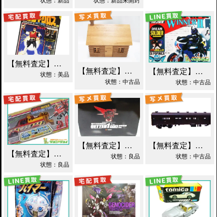
状態：新品
状態：新品未開封
【無料査定】昭和レトロ玩具歓迎 ｜ 世界忍者戦ジライヤ DX磁気 買取！
【無料査定】昭和レトロ玩具歓迎 ｜ エポック 木製 丸太小屋 シルバニアファミリー 買取！
【無料査定】昭和レトロ玩具歓迎 ｜ 超合金 DXポピニカ ウィナア2世 夢戦士ウイングマン PC-46 買取！
状態：美品
状態：中古品
状態：中古品
【無料査定】昭和レトロ玩具歓迎 ｜ EX合金 ゲッターロボ ゲッター1 買取！
【無料査定】昭和レトロ玩具歓迎 ｜ モデルワム マニ60 1/87 買取！
【無料査定】昭和レトロ玩具歓迎 ｜ カーロボット 4WD・レッカー車 ダイアクロン買取！
状態：良品
状態：中古品
状態：良品