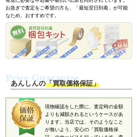
発送に必要な申込書や着払い伝票も同封されています。
梱包キットをLINEで申し込み
お急ぎで査定をご希望の方も、「最短翌日到着」が可能
査定結果をメールで確認し、梱包キット
なため、おすすめです。
を申し込みます。梱包キットは送料無料
査定結果をLINEで確認し、梱包キットを
でお届けします。
申し込みます。梱包キットは送料無料で
お届けします。
自宅でおもちゃを発送・梱包
自宅でおもちゃを発送・梱包
梱包キットに同封する発送ガイドの手順
に沿い、査定するおもちゃを梱包してく
梱包キットに同封する発送ガイドの手順
ださい。お電話にて集荷依頼を行い発
に沿い、査定するおもちゃを梱包してく
Price Guarantee
送。当店へ無料で発送いただけます。
ださい。お電話にて集荷依頼を行い発
送。当店へ無料で発送いただけます。
あんしんの
「買取価格保証」
入金完了
入金完了
現物確認をした際に、査定時の金額
当店に査定したおもちゃがご到着後、ご
よりも減額されるというケースがあ
指定の口座に即日入金可能です。
当店に査定したおもちゃがご到着後、ご
指定の口座に即日入金可能です。
ります。当店では、そのようなこと
が無いよう、安心の「買取価格保