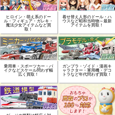
ヒロイン・萌え系のドー
着せ替え人形のドール・ハ
ル・フィギュア・ガレキ・
ウスなど昭和当時物～最新
魔法少女アイテムなど買
アイテムを買取！
取！
乗用車・スポーツカー・バ
ガンプラ・ゾイド・漫画キ
イクなどスケール問わず幅
ャラクター・軍用機・デコ
広く買取！
トラなど年代問わず買取！