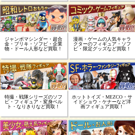
ジャンボマシンダー・超合
漫画・ゲームの人気キャラ
金・ブリキ・ソフビ・企業
クターのフィギュア・ソフ
物・ドール人形など買取！
ビ・限定グッズなど買取！
特撮・戦隊シリーズのソフ
ホットトイズ・MEZCO・サ
ビ・フィギュア・変身ベル
イドショウ・ケナーなど洋
ト・なりきりなど買取！
画フィギュア買取！