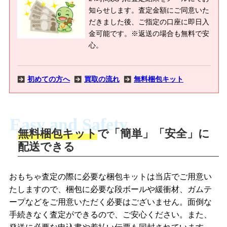
知らせします。査定金額にご同意いた
だきました後、ご指定の口座に即日入
金可能です。※返送の場合も無料で安
心。
初めての方へ
買取の流れ
無料梱包キット
Easy and Safety
無料梱包キット
で「簡単」「安全」に
商品撮影
配送できる
LINEの友だち追加・査定画像を送信
商品を撮影して、査定フォームから画像
「ジョニージョイLINE査定」を友だちに
おもちゃ査定の際に必要な梱包キットは当店でご用意い
を送信します。
追加し、スマートフォンなどのカメラで
たしますので、梱包に必要な段ボールや緩衝材、ガムテ
撮影したおもちゃの写真をトーク中に送
ープなどをご用意いただく必要はございません。面倒な
信します。
手続きなく査定ができるので、ご安心ください。また、
梱包キットをメールで申し込み