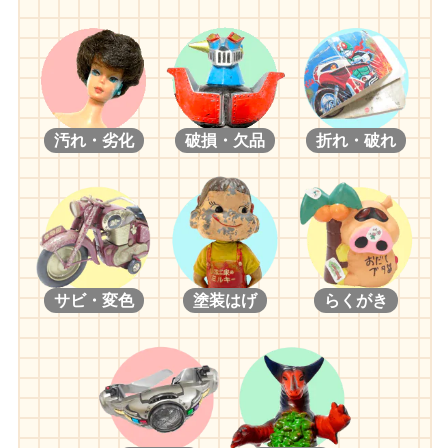
汚れ・劣化
破損・欠品
折れ・破れ
サビ・変色
塗装はげ
らくがき