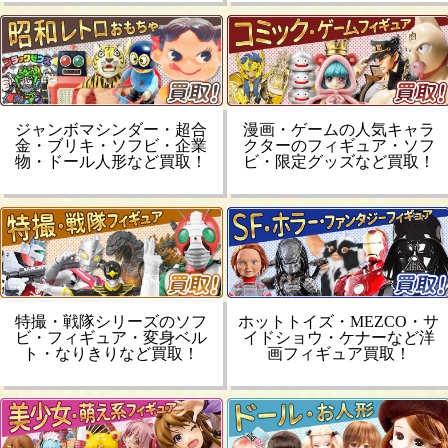
ジャンボマシンダー・超合
漫画・ゲームの人気キャラ
金・ブリキ・ソフビ・企業
クターのフィギュア・ソフ
物・ドール人形など買取！
ビ・限定グッズなど買取！
特撮・戦隊シリーズのソフ
ホットトイズ・MEZCO・サ
ビ・フィギュア・変身ベル
イドショウ・ケナーなど洋
ト・なりきりなど買取！
画フィギュア買取！