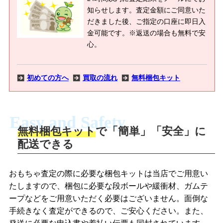
知らせします。査定金額にご同意いた
だきました後、ご指定の口座に即日入
金可能です。※返送の場合も無料で安
心。
初めての方へ
買取の流れ
無料梱包キット
Easy and Safety
無料梱包キット
で「簡単」「安全」に
商品撮影
配送できる
LINEの友だち追加・査定画像を送信
商品を撮影して、査定フォームから画像
「ジョニージョイLINE査定」を友だちに
おもちゃ査定の際に必要な梱包キットは当店でご用意い
を送信します。
追加し、スマートフォンなどのカメラで
たしますので、梱包に必要な段ボールや緩衝材、ガムテ
撮影したおもちゃの写真をトーク中に送
ープなどをご用意いただく必要はございません。面倒な
信します。
手続きなく査定ができるので、ご安心ください。また、
梱包キットをメールで申し込み