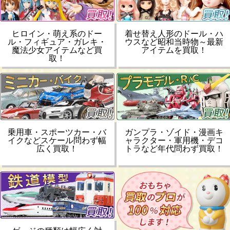
ヒロイン・萌え系のドー
着せ替え人形のドール・ハ
ル・フィギュア・ガレキ・
ウスなど昭和当時物～最新
魔法少女アイテムなど買
アイテムを買取！
取！
乗用車・スポーツカー・バ
ガンプラ・ゾイド・漫画キ
イクなどスケール問わず幅
ャラクター・軍用機・デコ
広く買取！
トラなど年代問わず買取！