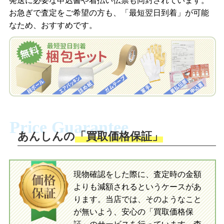
発送に必要な申込書や着払い伝票も同封されています。
梱包キットをLINEで申し込み
お急ぎで査定をご希望の方も、「最短翌日到着」が可能
査定結果をメールで確認し、梱包キット
なため、おすすめです。
を申し込みます。梱包キットは送料無料
査定結果をLINEで確認し、梱包キットを
でお届けします。
申し込みます。梱包キットは送料無料で
お届けします。
自宅でおもちゃを発送・梱包
自宅でおもちゃを発送・梱包
梱包キットに同封する発送ガイドの手順
に沿い、査定するおもちゃを梱包してく
梱包キットに同封する発送ガイドの手順
ださい。お電話にて集荷依頼を行い発
に沿い、査定するおもちゃを梱包してく
Price Guarantee
送。当店へ無料で発送いただけます。
ださい。お電話にて集荷依頼を行い発
送。当店へ無料で発送いただけます。
あんしんの
「買取価格保証」
入金完了
入金完了
現物確認をした際に、査定時の金額
当店に査定したおもちゃがご到着後、ご
よりも減額されるというケースがあ
指定の口座に即日入金可能です。
当店に査定したおもちゃがご到着後、ご
指定の口座に即日入金可能です。
ります。当店では、そのようなこと
が無いよう、安心の「買取価格保