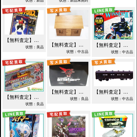
状態：新品
状態：新品未開封
【無料査定】昭和レトロ玩具歓迎 ｜ 世界忍者戦ジライヤ DX磁気 買取！
【無料査定】昭和レトロ玩具歓迎 ｜ エポック 木製 丸太小屋 シルバニアファミリー 買取！
【無料査定】昭和レトロ玩具歓迎 ｜ 超合金 DXポピニカ ウィナア2世 夢戦士ウイングマン PC-46 買取！
状態：美品
状態：中古品
状態：中古品
【無料査定】昭和レトロ玩具歓迎 ｜ EX合金 ゲッターロボ ゲッター1 買取！
【無料査定】昭和レトロ玩具歓迎 ｜ モデルワム マニ60 1/87 買取！
【無料査定】昭和レトロ玩具歓迎 ｜ カーロボット 4WD・レッカー車 ダイアクロン買取！
状態：良品
状態：中古品
状態：良品