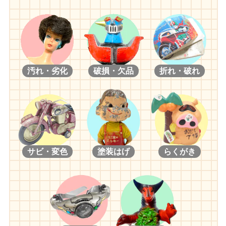
汚れ・劣化
破損・欠品
折れ・破れ
サビ・変色
塗装はげ
らくがき