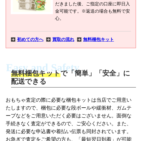
だきました後、ご指定の口座に即日入
金可能です。※返送の場合も無料で安
心。
初めての方へ
買取の流れ
無料梱包キット
Easy and Safety
無料梱包キット
で「簡単」「安全」に
商品撮影
配送できる
LINEの友だち追加・査定画像を送信
商品を撮影して、査定フォームから画像
「ジョニージョイLINE査定」を友だちに
おもちゃ査定の際に必要な梱包キットは当店でご用意い
を送信します。
追加し、スマートフォンなどのカメラで
たしますので、梱包に必要な段ボールや緩衝材、ガムテ
撮影したおもちゃの写真をトーク中に送
ープなどをご用意いただく必要はございません。面倒な
信します。
手続きなく査定ができるので、ご安心ください。また、
梱包キットをメールで申し込み
発送に必要な申込書や着払い伝票も同封されています。
梱包キットをLINEで申し込み
お急ぎで査定をご希望の方も、「最短翌日到着」が可能