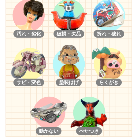
汚れ・劣化
破損・欠品
折れ・破れ
サビ・変色
塗装はげ
らくがき
動かない
べたつき