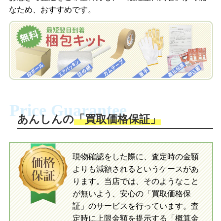
査定結果をメールで確認し、梱包キット
なため、おすすめです。
を申し込みます。梱包キットは送料無料
査定結果をLINEで確認し、梱包キットを
でお届けします。
申し込みます。梱包キットは送料無料で
お届けします。
自宅でおもちゃを発送・梱包
自宅でおもちゃを発送・梱包
梱包キットに同封する発送ガイドの手順
に沿い、査定するおもちゃを梱包してく
梱包キットに同封する発送ガイドの手順
ださい。お電話にて集荷依頼を行い発
に沿い、査定するおもちゃを梱包してく
Price Guarantee
送。当店へ無料で発送いただけます。
ださい。お電話にて集荷依頼を行い発
送。当店へ無料で発送いただけます。
あんしんの
「買取価格保証」
入金完了
入金完了
現物確認をした際に、査定時の金額
当店に査定したおもちゃがご到着後、ご
よりも減額されるというケースがあ
指定の口座に即日入金可能です。
当店に査定したおもちゃがご到着後、ご
指定の口座に即日入金可能です。
ります。当店では、そのようなこと
が無いよう、安心の「買取価格保
証」のサービスを行っています。査
初めての方へ
買取の流れ
写真の撮影方法
定時に上限金額を提示する「概算金