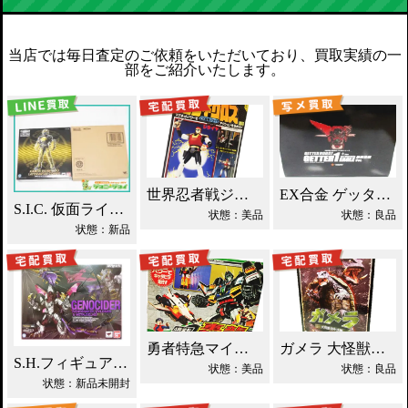
当店では毎日査定のご依頼をいただいており、買取実績の一
部をご紹介いたします。
世界忍者戦ジライヤ DX磁気 買取！
EX合金 ゲッターロボ ゲッター1 買取！
S.I.C. 仮面ライダーオーズ ラトラーターコンボ買取
状態：美品
状態：良品
状態：新品
勇者特急マイトガイン 4段変形 轟龍 買取！
ガメラ 大怪獣空中決戦 ソフビ買取！
S.H.フィギュアーツ ジェノサイダー 買取！
状態：美品
状態：良品
状態：新品未開封