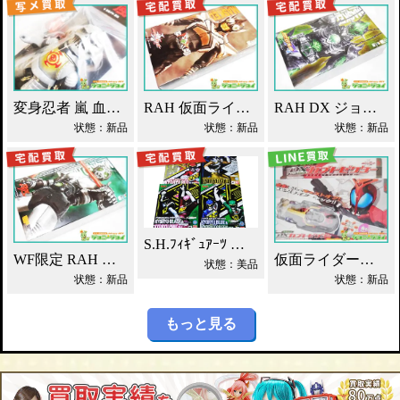
変身忍者 嵐 血車魔神斉 東映レトロソフビ買取！
RAH 仮面ライダーパンチホッパー 2011DX買取！
RAH DX ジョーカー 仮面ライダーブレイド買取！
状態：新品
状態：新品
状態：新品
S.H.ﾌｨｷﾞｭｱｰﾂ 獣電戦隊ｷｮｳﾘｭｳｼﾞｬｰ買取！
WF限定 RAH シャドームーン Ver.1.5 2012DX 買取！
仮面ライダーカブト DXカブトゼクター買取！
状態：美品
状態：新品
状態：新品
もっと見る