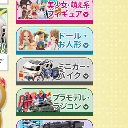
レトロプラモデル
鉄人28号
人造人間キカイダー
旧トランスフォーマー
新世紀エヴァンゲリオン
牙狼-GARO
スターウォーズ
ビンテージ セルロイド人形
AKIRA/アキラ
機動戦士ガンダム
アイアンマン/IRON MAN
仮面ライダーカード
ドラゴンクエスト
マジンガーＺ
プレデター/PREDATOR
ファイナルファンタジー/FF
ゲッターロボ
エイリアン/ALIEN
トランスフォーマー
ターミネーター
セーラームーン
マクロス
マルサン/MARUSAN
ロボコップ
初音ミク
メタルヒーローシリーズ
ブルマァク/BULLMARK
バットマン
P.O.P
魔法少女まどか☆マギカ
デ
スーパー戦隊
ポピー/POPY
グレムリン
RAH
フェイト/Fate
旧タカラ/TAKARA
バイオハザード
CCP キン肉マン
武装神姫
ブライス/Blythe
旧バンダイ/BANDAI
ディズニー
超像可動
魔法少女リリカルなのは
プーリップ/Pullip
タカトクトイス/T.T
リビングデッドドールズ/LDD
聖闘士聖衣神話
艦隊これくしょん -艦これ-
超合金魂
スーパードルフィー/ドルフィードリーム
中嶋製作所
Figuarts/フィギュアーツ
けいおん！
ROBOT魂
アゾンドール/AZONE
ヨネザワ/米澤玩具
ワールドコレクタブル
すーぱーそに子
RAH
モモコ/momoko
トミカ/TOMICA
プレイモービル
一騎当千
マスターピース
ハイブリッドアクティブ/HAF
ホットトイズ/HOT TOYS
オートアート/AUTOart
東方Project
M1号
えっくす☆きゅーと
サイドショウ/SIDE SHOW
エブロ/EBBRO
涼宮ハルヒの憂鬱
S.H.モンスターアーツ
ピュアニーモ