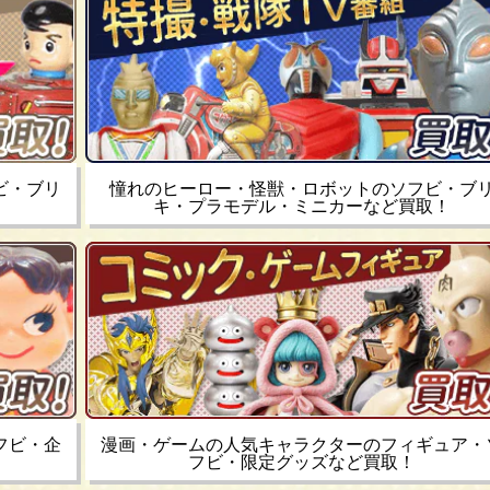
ビ・ブリ
憧れのヒーロー・怪獣・ロボットのソフビ・ブ
キ・プラモデル・ミニカーなど買取！
フビ・企
漫画・ゲームの人気キャラクターのフィギュア・
フビ・限定グッズなど買取！