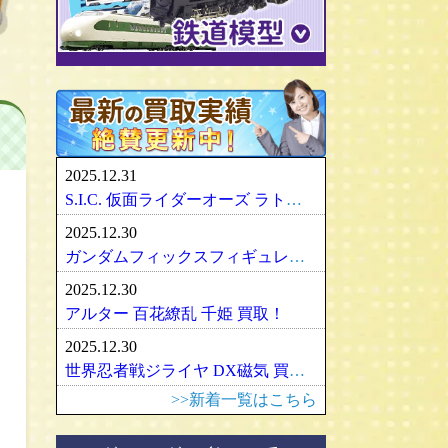
パリセイズ/PALISADES
ミニチャンプス
化物語・偽物語
ULTRA-ACT
リカちゃん
メズコ/MEZCO
hpiレーシング
ガンダム/GUNDAM
百花繚乱
SDX
バービー
プレイアーツ/PLAY ARTS
ノレブ/NOREV
ゾイド/ZOIDS
内藤ルネ/ルネドール
マスターレプリカ/MR
京商/KYOSHO
マクロス/MACROSS
シルバニアファミリー
RAH
ダイヤペット/Diapet
アーマード・コア
マドレーヌちゃん
VCD
アオシマ / DISM
アルター/ALTER
スーパーロボット大戦
カトー/KATO
ベアブリック・BE＠RBRICK
ブラーゴ/Bburago
グッドスマイルカンパニー
フレームアームズ/ガール
トミックス/TOMIX
2025.12.31
ヘルパ/herpa
マックスファクトリー
魔神英雄伝ワタル
ﾏｲｸﾛｴｰｽ/MICRO ACE
S.I.C. 仮面ライダーオーズ ラトラーターコンボ買取
大盛屋 ミクロペット
壽屋/コトブキヤ
車・バイク
ｸﾞﾘｰﾝﾏｯｸｽ/GREENMAX
2025.12.30
イクソ/IXO
グリフォンエンタープライズ
戦車・軍用機・軍艦
ボークス/ＶＯＬＫＳ
天賞堂/Tenshodo
ガンダムフィックスフィギュレーション GFF おまとめ買取！
ﾋﾞｰﾋﾞｰｱｰﾙ/BBR
フリーイング/FREEing
旅客機/飛行機
メディコムトイ
ワールド工芸
2025.12.30
やまと/YAMATO
船・ボート
セキグチ
Bトレインショーティー
アルター 百花繚乱 千姫 買取！
ダイキ工業/DAIKI
建築物
ペットワークス/PetWORKs
モデモ/MODEMO
2025.12.30
デコトラ
やまと/YAMATO
エンドウ/TER
アメリカ車
世界忍者戦ジライヤ DX磁気 買取！
ミニ四駆
ママチャップトイ
ピノチオ模型
イタリア車
>>新着一覧はこちら
オビツドール/OBITSU
ムサシノモデル
イギリス車
マテル/Mattel
アマミヤ/奄美屋
ドイツ車