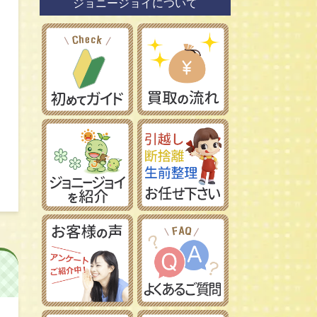
ジョニージョイについて
鉄道模型社
日本車
タミヤ/田宮模型
レーマン/LGB
フランス車
ハセガワ/長谷川製作所
フジミ模型/FUJIMI
アオシマ/青島文化教材社
イマイ/IMAI /今井科学
Ｎゲージ
コトブキヤ/壽屋
ＨＯゲージ
イタレリ/ITALERI
Ｚゲージ
レベル/Revell
車両パーツ
ストラクチャー
Ｇゲージ
Ｏゲージ