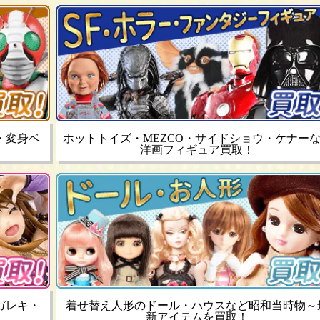
・変身ベ
ホットトイズ・MEZCO・サイドショウ・ケナー
洋画フィギュア買取！
ガレキ・
着せ替え人形のドール・ハウスなど昭和当時物～
新アイテムを買取！