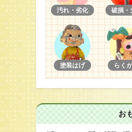
汚れ・劣化
破損・
塗装はげ
らく
お