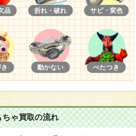
欠品
折れ・破れ
サビ・変色
がき
動かない
べたつき
もちゃ買取の流れ