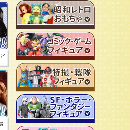
ＴＶアニメ作品 1980年代
特撮・戦隊 TV番組 1960年代
特撮・戦隊 TV番組 1970年代
超合金・DX超合金
など
ブリキおもちゃ
ソフビ
広告ノベルティグッズ
ジャンボマシンダー
ワンピース/ONE PIECE
キャラクター消しゴム
ジョジョの奇妙な冒険
ビックリマンシール
聖闘士聖矢
ダイアクロン
キン肉マン
変身サイボーグ
ドラゴンボール
仮面ライダー
昭和レトロなミニカー
北斗の拳
ウルトラマン・怪獣
最
ミクロマン
ルパン三世
ゴジラ