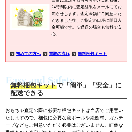
24時間以内に査定結果をメールにてお
知らせします。査定金額にご同意いた
だきました後、ご指定の口座に即日入
金可能です。※返送の場合も無料で安
心。
初めての方へ
買取の流れ
無料梱包キット
Easy and Safety
無料梱包キット
で「簡単」「安全」に
商品撮影
配送できる
LINEの友だち追加・査定画像を送信
商品を撮影して、査定フォームから画像
「ジョニージョイLINE査定」を友だちに
おもちゃ査定の際に必要な梱包キットは当店でご用意い
を送信します。
追加し、スマートフォンなどのカメラで
たしますので、梱包に必要な段ボールや緩衝材、ガムテ
撮影したおもちゃの写真をトーク中に送
ープなどをご用意いただく必要はございません。面倒な
信します。