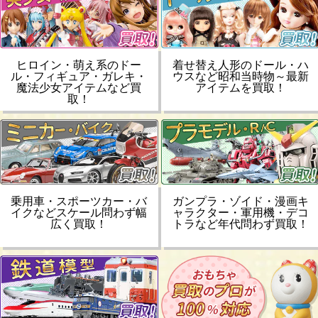
ヒロイン・萌え系のドー
着せ替え人形のドール・ハ
ル・フィギュア・ガレキ・
ウスなど昭和当時物～最新
魔法少女アイテムなど買
アイテムを買取！
取！
乗用車・スポーツカー・バ
ガンプラ・ゾイド・漫画キ
イクなどスケール問わず幅
ャラクター・軍用機・デコ
広く買取！
トラなど年代問わず買取！