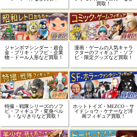
買取！
ジャンボマシンダー・超合
漫画・ゲームの人気キャラ
金・ブリキ・ソフビ・企業
クターのフィギュア・ソフ
物・ドール人形など買取！
ビ・限定グッズなど買取！
特撮・戦隊シリーズのソフ
ホットトイズ・MEZCO・サ
ビ・フィギュア・変身ベル
イドショウ・ケナーなど洋
ト・なりきりなど買取！
画フィギュア買取！