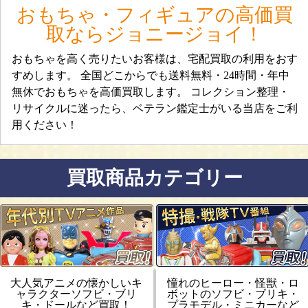
おもちゃ・フィギュアの高価買
取ならジョニージョイ！
おもちゃを高く売りたいお客様は、宅配買取の利用をおす
すめします。 全国どこからでも送料無料・24時間・年中
無休でおもちゃを高価買取します。 コレクション整理・
リサイクルに迷ったら、ベテラン鑑定士がいる当店をご利
用ください！
買取商品カテゴリー
大人気アニメの懐かしいキ
憧れのヒーロー・怪獣・ロ
ャラクターソフビ・ブリ
ボットのソフビ・ブリキ・
キ・ドールなど買取！
プラモデル・ミニカーなど