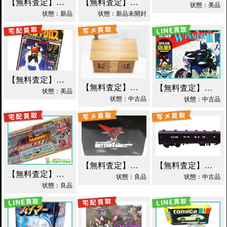
【無料査定】昭和レトロ玩具歓迎 ｜ S.I.C. 仮面ライダーオーズ ラトラーターコンボ買取
【無料査定】昭和レトロ玩具歓迎 ｜ ガンダムフィックスフィギュレーション GFF おまとめ買取！
状態：美品
状態：新品
状態：新品未開封
【無料査定】昭和レトロ玩具歓迎 ｜ 世界忍者戦ジライヤ DX磁気 買取！
【無料査定】昭和レトロ玩具歓迎 ｜ エポック 木製 丸太小屋 シルバニアファミリー 買取！
【無料査定】昭和レトロ玩具歓迎 ｜ 超合金 DXポピニカ ウィナア2世 夢戦士ウイングマン PC-46 買取！
状態：美品
状態：中古品
状態：中古品
【無料査定】昭和レトロ玩具歓迎 ｜ EX合金 ゲッターロボ ゲッター1 買取！
【無料査定】昭和レトロ玩具歓迎 ｜ モデルワム マニ60 1/87 買取！
【無料査定】昭和レトロ玩具歓迎 ｜ カーロボット 4WD・レッカー車 ダイアクロン買取！
状態：良品
状態：中古品
状態：良品