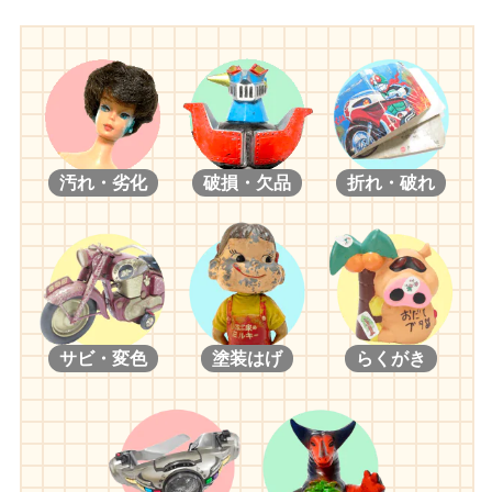
汚れ・劣化
破損・欠品
折れ・破れ
サビ・変色
塗装はげ
らくがき