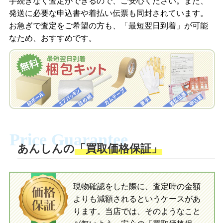
手続きなく査定ができるので、ご安心ください。また、
梱包キットをメールで申し込み
発送に必要な申込書や着払い伝票も同封されています。
梱包キットをLINEで申し込み
お急ぎで査定をご希望の方も、「最短翌日到着」が可能
査定結果をメールで確認し、梱包キット
なため、おすすめです。
を申し込みます。梱包キットは送料無料
査定結果をLINEで確認し、梱包キットを
でお届けします。
申し込みます。梱包キットは送料無料で
お届けします。
自宅でおもちゃを発送・梱包
自宅でおもちゃを発送・梱包
梱包キットに同封する発送ガイドの手順
に沿い、査定するおもちゃを梱包してく
梱包キットに同封する発送ガイドの手順
ださい。お電話にて集荷依頼を行い発
に沿い、査定するおもちゃを梱包してく
Price Guarantee
送。当店へ無料で発送いただけます。
ださい。お電話にて集荷依頼を行い発
送。当店へ無料で発送いただけます。
あんしんの
「買取価格保証」
入金完了
入金完了
現物確認をした際に、査定時の金額
当店に査定したおもちゃがご到着後、ご
よりも減額されるというケースがあ
指定の口座に即日入金可能です。
当店に査定したおもちゃがご到着後、ご
指定の口座に即日入金可能です。
ります。当店では、そのようなこと