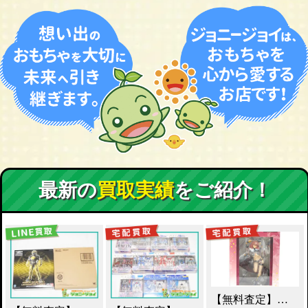
最新の
買取実績
をご紹介！
【無料査定】昭和レトロ玩具歓迎 ｜ アルター 百花繚乱 千姫 買取！