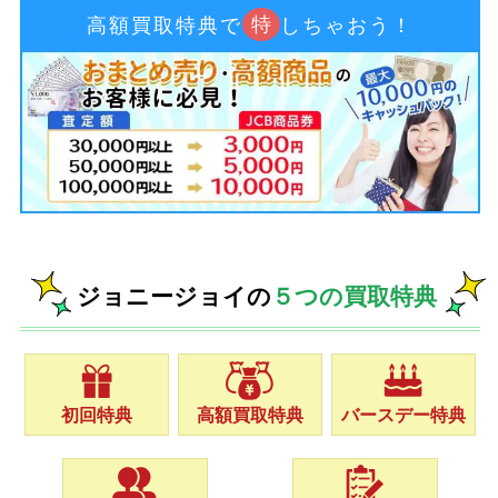
特
高額買取特典で
しちゃおう！
ジョニージョイの
５つの買取特典
初回特典
高額買取特典
バースデー特典