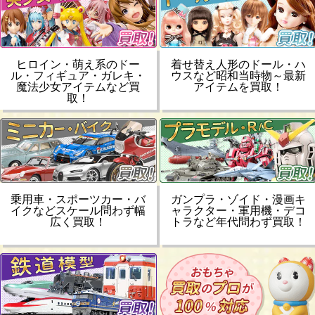
ヒロイン・萌え系のドー
着せ替え人形のドール・ハ
ル・フィギュア・ガレキ・
ウスなど昭和当時物～最新
魔法少女アイテムなど買
アイテムを買取！
取！
乗用車・スポーツカー・バ
ガンプラ・ゾイド・漫画キ
イクなどスケール問わず幅
ャラクター・軍用機・デコ
広く買取！
トラなど年代問わず買取！