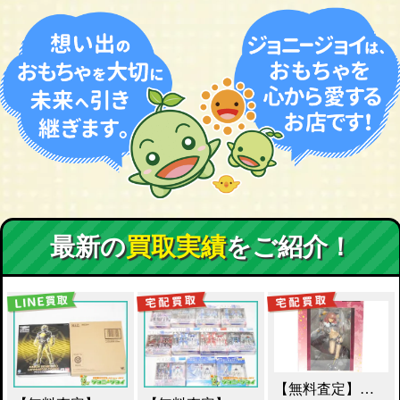
最新の
買取実績
をご紹介！
【無料査定】昭和レトロ玩具歓迎 ｜ アルター 百花繚乱 千姫 買取！