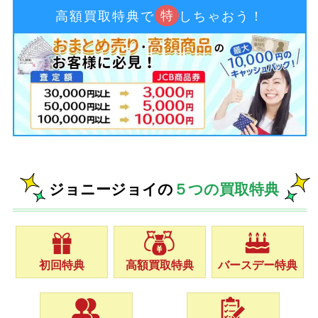
特
高額買取特典で
しちゃおう！
ジョニージョイの
５つの買取特典
初回特典
高額買取特典
バースデー特典