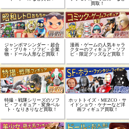
買取！
ジャンボマシンダー・超合
漫画・ゲームの人気キャラ
金・ブリキ・ソフビ・企業
クターのフィギュア・ソフ
物・ドール人形など買取！
ビ・限定グッズなど買取！
特撮・戦隊シリーズのソフ
ホットトイズ・MEZCO・サ
ビ・フィギュア・変身ベル
イドショウ・ケナーなど洋
ト・なりきりなど買取！
画フィギュア買取！