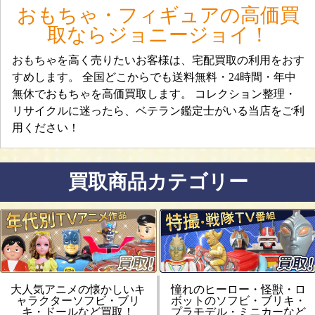
おもちゃ・フィギュアの高価買
取ならジョニージョイ！
おもちゃを高く売りたいお客様は、宅配買取の利用をおす
すめします。 全国どこからでも送料無料・24時間・年中
無休でおもちゃを高価買取します。 コレクション整理・
リサイクルに迷ったら、ベテラン鑑定士がいる当店をご利
用ください！
買取商品カテゴリー
大人気アニメの懐かしいキ
憧れのヒーロー・怪獣・ロ
ャラクターソフビ・ブリ
ボットのソフビ・ブリキ・
キ・ドールなど買取！
プラモデル・ミニカーなど