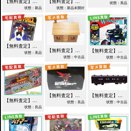
【無料査定】昭和レトロ玩具歓迎 ｜ S.I.C. 仮面ライダーオーズ ラトラーターコンボ買取
【無料査定】昭和レトロ玩具歓迎 ｜ ガンダムフィックスフィギュレーション GFF おまとめ買取！
状態：美品
状態：新品
状態：新品未開封
【無料査定】昭和レトロ玩具歓迎 ｜ 世界忍者戦ジライヤ DX磁気 買取！
【無料査定】昭和レトロ玩具歓迎 ｜ エポック 木製 丸太小屋 シルバニアファミリー 買取！
【無料査定】昭和レトロ玩具歓迎 ｜ 超合金 DXポピニカ ウィナア2世 夢戦士ウイングマン PC-46 買取！
状態：美品
状態：中古品
状態：中古品
【無料査定】昭和レトロ玩具歓迎 ｜ EX合金 ゲッターロボ ゲッター1 買取！
【無料査定】昭和レトロ玩具歓迎 ｜ モデルワム マニ60 1/87 買取！
【無料査定】昭和レトロ玩具歓迎 ｜ カーロボット 4WD・レッカー車 ダイアクロン買取！
状態：良品
状態：中古品
状態：良品