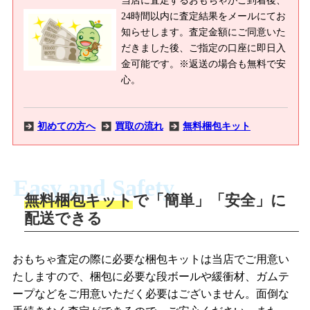
24時間以内に査定結果をメールにてお
知らせします。査定金額にご同意いた
だきました後、ご指定の口座に即日入
金可能です。※返送の場合も無料で安
心。
初めての方へ
買取の流れ
無料梱包キット
Easy and Safety
無料梱包キット
で「簡単」「安全」に
商品撮影
配送できる
LINEの友だち追加・査定画像を送信
商品を撮影して、査定フォームから画像
「ジョニージョイLINE査定」を友だちに
おもちゃ査定の際に必要な梱包キットは当店でご用意い
を送信します。
追加し、スマートフォンなどのカメラで
たしますので、梱包に必要な段ボールや緩衝材、ガムテ
撮影したおもちゃの写真をトーク中に送
ープなどをご用意いただく必要はございません。面倒な
信します。