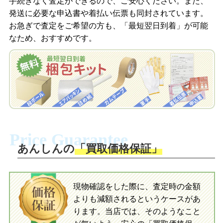
手続きなく査定ができるので、ご安心ください。また、
梱包キットをメールで申し込み
発送に必要な申込書や着払い伝票も同封されています。
梱包キットをLINEで申し込み
お急ぎで査定をご希望の方も、「最短翌日到着」が可能
査定結果をメールで確認し、梱包キット
なため、おすすめです。
を申し込みます。梱包キットは送料無料
査定結果をLINEで確認し、梱包キットを
でお届けします。
申し込みます。梱包キットは送料無料で
お届けします。
自宅でおもちゃを発送・梱包
自宅でおもちゃを発送・梱包
梱包キットに同封する発送ガイドの手順
に沿い、査定するおもちゃを梱包してく
梱包キットに同封する発送ガイドの手順
ださい。お電話にて集荷依頼を行い発
に沿い、査定するおもちゃを梱包してく
Price Guarantee
送。当店へ無料で発送いただけます。
ださい。お電話にて集荷依頼を行い発
送。当店へ無料で発送いただけます。
あんしんの
「買取価格保証」
入金完了
入金完了
現物確認をした際に、査定時の金額
当店に査定したおもちゃがご到着後、ご
よりも減額されるというケースがあ
指定の口座に即日入金可能です。
当店に査定したおもちゃがご到着後、ご
指定の口座に即日入金可能です。
ります。当店では、そのようなこと