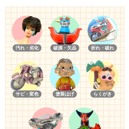
汚れ・劣化
破損・欠品
折れ・破れ
サビ・変色
塗装はげ
らくがき