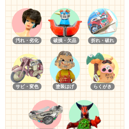
汚れ・劣化
破損・欠品
折れ・破れ
サビ・変色
塗装はげ
らくがき