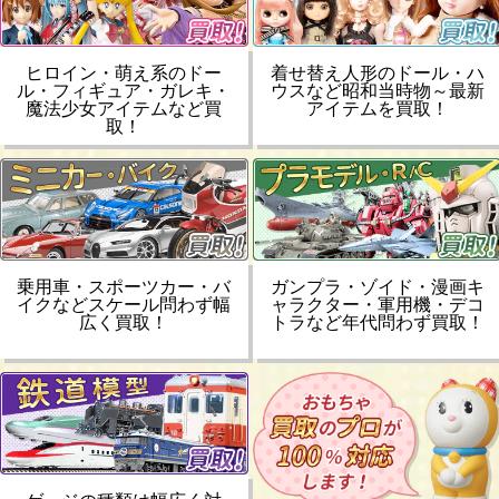
ヒロイン・萌え系のドー
着せ替え人形のドール・ハ
ル・フィギュア・ガレキ・
ウスなど昭和当時物～最新
魔法少女アイテムなど買
アイテムを買取！
取！
乗用車・スポーツカー・バ
ガンプラ・ゾイド・漫画キ
イクなどスケール問わず幅
ャラクター・軍用機・デコ
広く買取！
トラなど年代問わず買取！