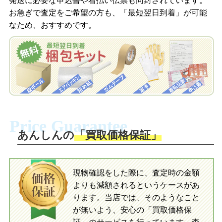
発送に必要な申込書や着払い伝票も同封されています。
梱包キットをLINEで申し込み
お急ぎで査定をご希望の方も、「最短翌日到着」が可能
査定結果をメールで確認し、梱包キット
なため、おすすめです。
を申し込みます。梱包キットは送料無料
査定結果をLINEで確認し、梱包キットを
でお届けします。
申し込みます。梱包キットは送料無料で
お届けします。
自宅でおもちゃを発送・梱包
自宅でおもちゃを発送・梱包
梱包キットに同封する発送ガイドの手順
に沿い、査定するおもちゃを梱包してく
梱包キットに同封する発送ガイドの手順
ださい。お電話にて集荷依頼を行い発
に沿い、査定するおもちゃを梱包してく
Price Guarantee
送。当店へ無料で発送いただけます。
ださい。お電話にて集荷依頼を行い発
送。当店へ無料で発送いただけます。
あんしんの
「買取価格保証」
入金完了
入金完了
現物確認をした際に、査定時の金額
当店に査定したおもちゃがご到着後、ご
よりも減額されるというケースがあ
指定の口座に即日入金可能です。
当店に査定したおもちゃがご到着後、ご
指定の口座に即日入金可能です。
ります。当店では、そのようなこと
が無いよう、安心の「買取価格保