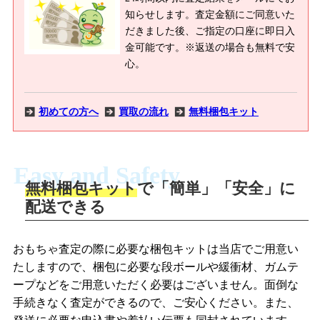
知らせします。査定金額にご同意いた
だきました後、ご指定の口座に即日入
金可能です。※返送の場合も無料で安
心。
初めての方へ
買取の流れ
無料梱包キット
Easy and Safety
無料梱包キット
で「簡単」「安全」に
商品撮影
配送できる
LINEの友だち追加・査定画像を送信
商品を撮影して、査定フォームから画像
「ジョニージョイLINE査定」を友だちに
おもちゃ査定の際に必要な梱包キットは当店でご用意い
を送信します。
追加し、スマートフォンなどのカメラで
たしますので、梱包に必要な段ボールや緩衝材、ガムテ
撮影したおもちゃの写真をトーク中に送
ープなどをご用意いただく必要はございません。面倒な
信します。
手続きなく査定ができるので、ご安心ください。また、
梱包キットをメールで申し込み