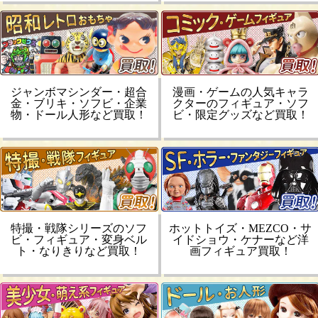
ジャンボマシンダー・超合
漫画・ゲームの人気キャラ
金・ブリキ・ソフビ・企業
クターのフィギュア・ソフ
物・ドール人形など買取！
ビ・限定グッズなど買取！
特撮・戦隊シリーズのソフ
ホットトイズ・MEZCO・サ
ビ・フィギュア・変身ベル
イドショウ・ケナーなど洋
ト・なりきりなど買取！
画フィギュア買取！