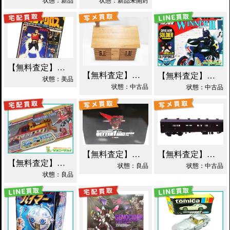
状態：新品
状態：新品未開封
【無料査定】昭和レトロ玩具歓迎 ｜ 世界忍者戦ジライヤ DX磁気 買取！
【無料査定】昭和レトロ玩具歓迎 ｜ エポック 木製 丸太小屋 シルバニアファミリー 買取！
【無料査定】昭和レトロ玩具歓迎 ｜ 超合金 DXポピニカ ウィナア2世 夢戦士ウイングマン PC-46 買取！
状態：美品
状態：中古品
状態：中古品
【無料査定】昭和レトロ玩具歓迎 ｜ EX合金 ゲッターロボ ゲッター1 買取！
【無料査定】昭和レトロ玩具歓迎 ｜ モデルワム マニ60 1/87 買取！
【無料査定】昭和レトロ玩具歓迎 ｜ カーロボット 4WD・レッカー車 ダイアクロン買取！
状態：良品
状態：中古品
状態：良品