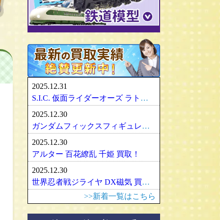
パリセイズ/PALISADES
ミニチャンプス
化物語・偽物語
ULTRA-ACT
リカちゃん
メズコ/MEZCO
hpiレーシング
ガンダム/GUNDAM
百花繚乱
SDX
バービー
プレイアーツ/PLAY ARTS
ノレブ/NOREV
ゾイド/ZOIDS
内藤ルネ/ルネドール
マスターレプリカ/MR
京商/KYOSHO
マクロス/MACROSS
シルバニアファミリー
RAH
ダイヤペット/Diapet
アーマード・コア
マドレーヌちゃん
VCD
アオシマ / DISM
アルター/ALTER
スーパーロボット大戦
カトー/KATO
ベアブリック・BE＠RBRICK
ブラーゴ/Bburago
グッドスマイルカンパニー
フレームアームズ/ガール
トミックス/TOMIX
2025.12.31
ヘルパ/herpa
マックスファクトリー
魔神英雄伝ワタル
ﾏｲｸﾛｴｰｽ/MICRO ACE
S.I.C. 仮面ライダーオーズ ラトラーターコンボ買取
大盛屋 ミクロペット
壽屋/コトブキヤ
車・バイク
ｸﾞﾘｰﾝﾏｯｸｽ/GREENMAX
2025.12.30
イクソ/IXO
グリフォンエンタープライズ
戦車・軍用機・軍艦
ボークス/ＶＯＬＫＳ
天賞堂/Tenshodo
ガンダムフィックスフィギュレーション GFF おまとめ買取！
ﾋﾞｰﾋﾞｰｱｰﾙ/BBR
フリーイング/FREEing
旅客機/飛行機
メディコムトイ
ワールド工芸
2025.12.30
やまと/YAMATO
船・ボート
セキグチ
Bトレインショーティー
アルター 百花繚乱 千姫 買取！
ダイキ工業/DAIKI
建築物
ペットワークス/PetWORKs
モデモ/MODEMO
2025.12.30
デコトラ
やまと/YAMATO
エンドウ/TER
アメリカ車
世界忍者戦ジライヤ DX磁気 買取！
ミニ四駆
ママチャップトイ
ピノチオ模型
イタリア車
>>新着一覧はこちら
オビツドール/OBITSU
ムサシノモデル
イギリス車
マテル/Mattel
アマミヤ/奄美屋
ドイツ車