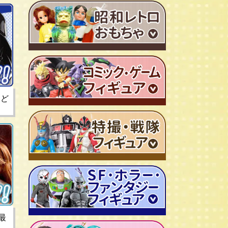
ＴＶアニメ作品 1980年代
特撮・戦隊 TV番組 1960年代
特撮・戦隊 TV番組 1970年代
超合金・DX超合金
など
ブリキおもちゃ
ソフビ
広告ノベルティグッズ
ジャンボマシンダー
ワンピース/ONE PIECE
キャラクター消しゴム
ジョジョの奇妙な冒険
ビックリマンシール
聖闘士聖矢
ダイアクロン
キン肉マン
変身サイボーグ
ドラゴンボール
仮面ライダー
昭和レトロなミニカー
北斗の拳
ウルトラマン・怪獣
最
ミクロマン
ルパン三世
ゴジラ