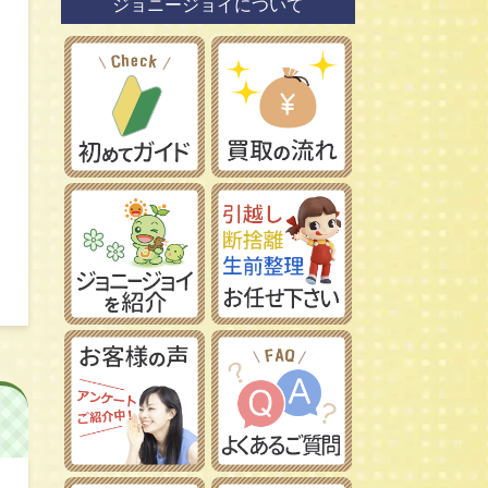
ジョニージョイについて
鉄道模型社
日本車
タミヤ/田宮模型
レーマン/LGB
フランス車
ハセガワ/長谷川製作所
フジミ模型/FUJIMI
アオシマ/青島文化教材社
イマイ/IMAI /今井科学
Ｎゲージ
コトブキヤ/壽屋
ＨＯゲージ
イタレリ/ITALERI
Ｚゲージ
レベル/Revell
車両パーツ
ストラクチャー
Ｇゲージ
Ｏゲージ