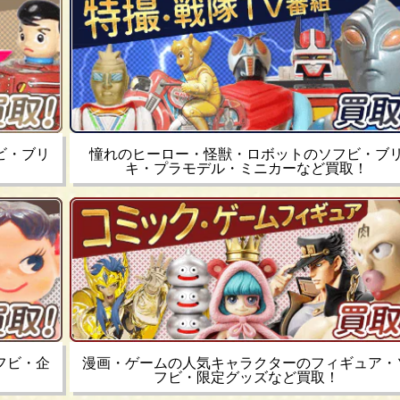
ビ・ブリ
憧れのヒーロー・怪獣・ロボットのソフビ・ブ
キ・プラモデル・ミニカーなど買取！
フビ・企
漫画・ゲームの人気キャラクターのフィギュア・
フビ・限定グッズなど買取！