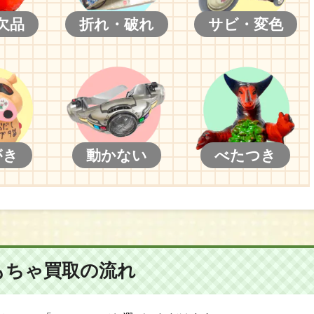
欠品
折れ・破れ
サビ・変色
がき
動かない
べたつき
もちゃ買取の流れ