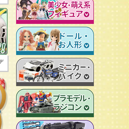
レトロプラモデル
鉄人28号
人造人間キカイダー
旧トランスフォーマー
新世紀エヴァンゲリオン
牙狼-GARO
スターウォーズ
ビンテージ セルロイド人形
AKIRA/アキラ
機動戦士ガンダム
アイアンマン/IRON MAN
仮面ライダーカード
ドラゴンクエスト
マジンガーＺ
プレデター/PREDATOR
ファイナルファンタジー/FF
ゲッターロボ
エイリアン/ALIEN
トランスフォーマー
ターミネーター
セーラームーン
マクロス
マルサン/MARUSAN
ロボコップ
初音ミク
メタルヒーローシリーズ
ブルマァク/BULLMARK
バットマン
P.O.P
魔法少女まどか☆マギカ
デ
スーパー戦隊
ポピー/POPY
グレムリン
RAH
フェイト/Fate
旧タカラ/TAKARA
バイオハザード
CCP キン肉マン
武装神姫
ブライス/Blythe
旧バンダイ/BANDAI
ディズニー
超像可動
魔法少女リリカルなのは
プーリップ/Pullip
タカトクトイス/T.T
リビングデッドドールズ/LDD
聖闘士聖衣神話
艦隊これくしょん -艦これ-
超合金魂
スーパードルフィー/ドルフィードリーム
中嶋製作所
Figuarts/フィギュアーツ
けいおん！
ROBOT魂
アゾンドール/AZONE
ヨネザワ/米澤玩具
ワールドコレクタブル
すーぱーそに子
RAH
モモコ/momoko
トミカ/TOMICA
プレイモービル
一騎当千
マスターピース
ハイブリッドアクティブ/HAF
ホットトイズ/HOT TOYS
オートアート/AUTOart
東方Project
M1号
えっくす☆きゅーと
サイドショウ/SIDE SHOW
エブロ/EBBRO
涼宮ハルヒの憂鬱
S.H.モンスターアーツ
ピュアニーモ