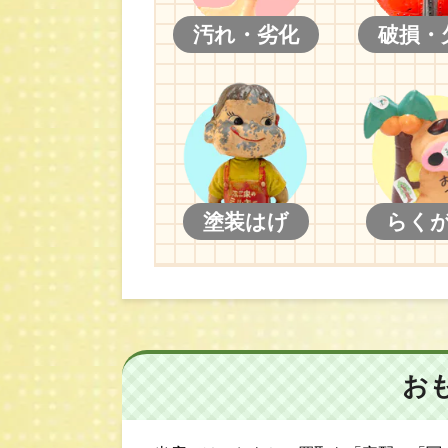
汚れ・劣化
破損・
塗装はげ
らく
お