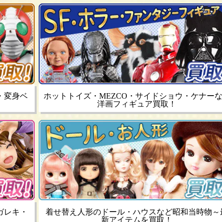
・変身ベ
ホットトイズ・MEZCO・サイドショウ・ケナー
洋画フィギュア買取！
ガレキ・
着せ替え人形のドール・ハウスなど昭和当時物～
新アイテムを買取！