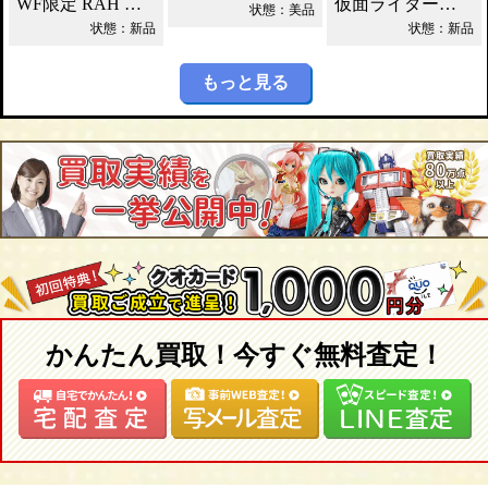
WF限定 RAH シャドームーン Ver.1.5 2012DX 買取！
仮面ライダーカブト DXカブトゼクター買取！
状態：美品
状態：新品
状態：新品
もっと見る
かんたん買取！今すぐ無料査定！