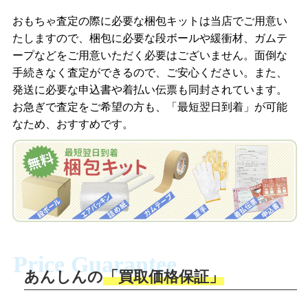
商品を撮影して、査定フォームから画像
「ジョニージョイLINE査定」を友だちに
おもちゃ査定の際に必要な梱包キットは当店でご用意い
を送信します。
追加し、スマートフォンなどのカメラで
たしますので、梱包に必要な段ボールや緩衝材、ガムテ
撮影したおもちゃの写真をトーク中に送
ープなどをご用意いただく必要はございません。面倒な
信します。
手続きなく査定ができるので、ご安心ください。また、
梱包キットをメールで申し込み
発送に必要な申込書や着払い伝票も同封されています。
梱包キットをLINEで申し込み
お急ぎで査定をご希望の方も、「最短翌日到着」が可能
査定結果をメールで確認し、梱包キット
なため、おすすめです。
を申し込みます。梱包キットは送料無料
査定結果をLINEで確認し、梱包キットを
でお届けします。
申し込みます。梱包キットは送料無料で
お届けします。
自宅でおもちゃを発送・梱包
自宅でおもちゃを発送・梱包
梱包キットに同封する発送ガイドの手順
に沿い、査定するおもちゃを梱包してく
梱包キットに同封する発送ガイドの手順
ださい。お電話にて集荷依頼を行い発
に沿い、査定するおもちゃを梱包してく
Price Guarantee
送。当店へ無料で発送いただけます。
ださい。お電話にて集荷依頼を行い発
送。当店へ無料で発送いただけます。
あんしんの
「買取価格保証」
入金完了
入金完了