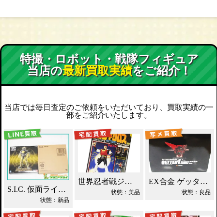
特撮・ロボット・戦隊フィギュア
当店の
最新買取実績
をご紹介！
当店では毎日査定のご依頼をいただいており、買取実績の一
部をご紹介いたします。
世界忍者戦ジライヤ DX磁気 買取！
EX合金 ゲッターロボ ゲッター1 買取！
S.I.C. 仮面ライダーオーズ ラトラーターコンボ買取
状態：美品
状態：良品
状態：新品