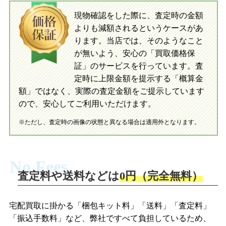
現物確認をした際に、査定時の金額
当店に査定したおもちゃがご到着後、ご
よりも減額されるというケースがあ
指定の口座に即日入金可能です。
当店に査定したおもちゃがご到着後、ご
指定の口座に即日入金可能です。
ります。当店では、そのようなこと
が無いよう、安心の「買取価格保
証」のサービスを行っています。査
初めての方へ
買取の流れ
写真の撮影方法
定時に上限金額を提示する「概算金
初めての方へ
LINE査定の流れ
写真の撮影方法
額」ではなく、実際の査定金額をご提示しています
ので、安心してご利用いただけます。
※ただし、査定時の画像の状態と異なる場合は適用外となります。
No Fees
査定料や送料などは
0円（完全無料）
宅配買取に掛かる「梱包キット料」「送料」「査定料」
「振込手数料」など、弊社ですべて負担しているため、