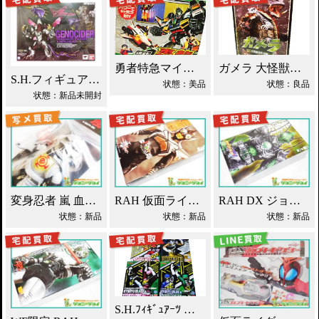
勇者特急マイトガイン 4段変形 轟龍 買取！
ガメラ 大怪獣空中決戦 ソフビ買取！
S.H.フィギュアーツ ジェノサイダー 買取！
状態：美品
状態：良品
状態：新品未開封
変身忍者 嵐 血車魔神斉 東映レトロソフビ買取！
RAH 仮面ライダーパンチホッパー 2011DX買取！
RAH DX ジョーカー 仮面ライダーブレイド買取！
状態：新品
状態：新品
状態：新品
S.H.ﾌｨｷﾞｭｱｰﾂ 獣電戦隊ｷｮｳﾘｭｳｼﾞｬｰ買取！