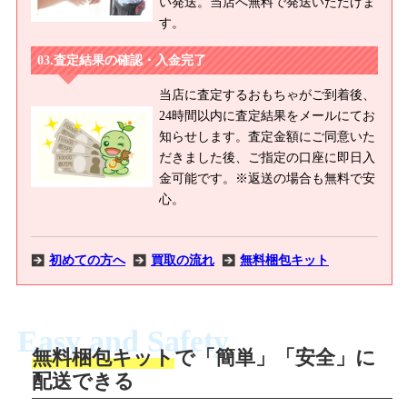
い発送。当店へ無料で発送いただけま
す。
査定結果の確認・入金完了
当店に査定するおもちゃがご到着後、
24時間以内に査定結果をメールにてお
知らせします。査定金額にご同意いた
だきました後、ご指定の口座に即日入
金可能です。※返送の場合も無料で安
心。
初めての方へ
買取の流れ
無料梱包キット
Easy and Safety
無料梱包キット
で「簡単」「安全」に
商品撮影
配送できる
LINEの友だち追加・査定画像を送信