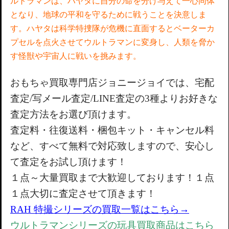
ルトラマンは、ハヤタに自分の命を分け与えて一心同体
となり、地球の平和を守るために戦うことを決意しま
す。ハヤタは科学特捜隊が危機に直面するとベーターカ
プセルを点火させてウルトラマンに変身し、人類を脅か
す怪獣や宇宙人に戦いを挑みます。
おもちゃ買取専門店
ジョニージョイでは、宅配
査定/写メール査定/LIN
E査定の3種よりお好きな
査定方法をお選び頂けます。
査定料・往復送料・梱包キット・キャンセル料
など、すべて無料で対応致しますので、
安心し
て査定をお試し頂けます！
１点～大量買取まで大歓迎しております！１点
１点大切に査定させて頂きます！
RAH 特撮シリーズの買取一覧はこちら→
ウルトラマンシリーズの玩具買取商品はこちら