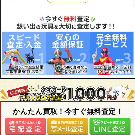
バルタン星人
・バンダイ
STAR WARS
バルタン星人 リニューアル
・Ｍ１号
ジョジョの奇妙な冒険
ジャミラ
・怪獣ソフビ など
新世紀エヴァンゲリオン
メフィラス星人
魔法少女まどか☆マギカ
ザラブ星人
DRAGONBALL Z
ダダ
北斗の拳
ゼットン
クローズ WORST
シーボーズ
MARVELキャラクター
ウルトラセブン
DCキャラクター
ウルトラセブン Ver.2.0
METAL GEAR SOLID
ニセウルトラセブン
TOKYO TRIBE
モロボシダン
人造人間キカイダー / キカイダー01
モロボシダン リニューアル
ブルース・リー
モロボシダン MAC隊員
アニメ・コミック
友里アンヌ
ゲーム
友里アンヌ ナースVer .
MOVIE・TV
かんたん買取！今すぐ無料査定！
メトロン星人
MUSIC
ペガッサ星人
特殊部隊
キングジョー
特撮
ガッツ星人