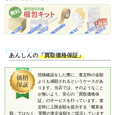
を申し込みます。梱包キットは送料無料
査定結果をLINEで確認し、梱包キットを
でお届けします。
申し込みます。梱包キットは送料無料で
お届けします。
自宅でおもちゃを発送・梱包
自宅でおもちゃを発送・梱包
梱包キットに同封する発送ガイドの手順
に沿い、査定するおもちゃを梱包してく
梱包キットに同封する発送ガイドの手順
ださい。お電話にて集荷依頼を行い発
に沿い、査定するおもちゃを梱包してく
Price Guarantee
送。当店へ無料で発送いただけます。
ださい。お電話にて集荷依頼を行い発
送。当店へ無料で発送いただけます。
あんしんの
「買取価格保証」
入金完了
入金完了
現物確認をした際に、査定時の金額
当店に査定したおもちゃがご到着後、ご
よりも減額されるというケースがあ
指定の口座に即日入金可能です。
当店に査定したおもちゃがご到着後、ご
指定の口座に即日入金可能です。
ります。当店では、そのようなこと
が無いよう、安心の「買取価格保
証」のサービスを行っています。査
初めての方へ
買取の流れ
写真の撮影方法
定時に上限金額を提示する「概算金
初めての方へ
LINE査定の流れ
写真の撮影方法
額」ではなく、実際の査定金額をご提示しています