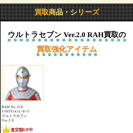
買取商品・シリーズ
ウルトラセブン Ver.2.0 RAH買取の
買取強化アイテム
RAH No.510
ﾘｱﾙｱｸｼｮﾝﾋｰﾛｰｽﾞ
ウルトラセブン
Ver.2.0
査定額UP中