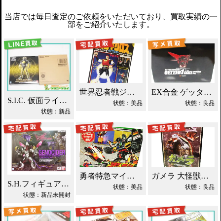
当店では毎日査定のご依頼をいただいており、買取実績の一
部をご紹介いたします。
世界忍者戦ジライヤ DX磁気 買取！
EX合金 ゲッターロボ ゲッター1 買取！
S.I.C. 仮面ライダーオーズ ラトラーターコンボ買取
状態：美品
状態：良品
状態：新品
勇者特急マイトガイン 4段変形 轟龍 買取！
ガメラ 大怪獣空中決戦 ソフビ買取！
S.H.フィギュアーツ ジェノサイダー 買取！
状態：美品
状態：良品
状態：新品未開封