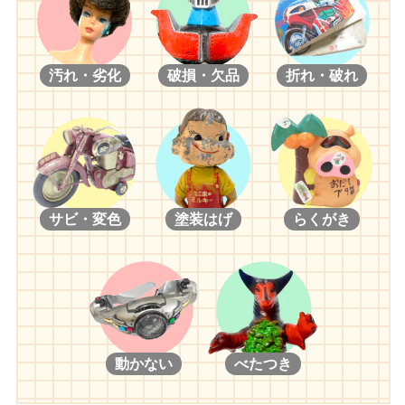
ウルトラマンキング
ウルトラマン80
ウルトラマン80 リニューアル
汚れ・劣化
破損・欠品
折れ・破れ
サビ・変色
塗装はげ
らくがき
動かない
べたつき