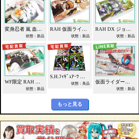
変身忍者 嵐 血車魔神斉 東映レトロソフビ買取！
RAH 仮面ライダーパンチホッパー 2011DX買取！
RAH DX ジョーカー 仮面ライダーブレイド買取！
状態：新品
状態：新品
状態：新品
S.H.ﾌｨｷﾞｭｱｰﾂ 獣電戦隊ｷｮｳﾘｭｳｼﾞｬｰ買取！
WF限定 RAH シャドームーン Ver.1.5 2012DX 買取！
仮面ライダーカブト DXカブトゼクター買取！
状態：美品
状態：新品
状態：新品
もっと見る