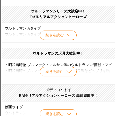
ウルトラマンシリーズ大歓迎中！
RAH/リアルアクションヒーローズ
ウルトラマン Aタイプ
ウルトラマン Aタイプ Ver.2.0
続きを読む
ウルトラマン Bタイプ
ウルトラマン Bタイプ リニューアル
ウルトラマン Cタイプ
ウルトラマンの玩具大歓迎中！
ウルトラマン Cタイプ リニューアル
ウルトラマン Cタイプ Ver.2.0
・昭和当時物 ブルマァク・マルサン製のウルトラマン/怪獣ソフビ
ニセウルトラマン
・昭和当時のブルマァク・マルサン・ヨネザワ製などのブリキ玩
続きを読む
ニセウルトラマン リニューアル
具
ゾフィー
・ポピー製 怪獣消しゴム
ゾフィー Ver.2.0
・ULTRA-ACT
メディコムトイ
ハヤタ隊員
・エクスプラス 大怪獣シリーズ
RAH/リアルアクションヒーローズ 高価買取中！
ハヤタ隊員 リニューアル
・ＲＡＨ
フジアキコ
・ＣＣＰ
仮面ライダー
ムラマツキャップ
・海洋堂
ウルトラマン
続きを読む