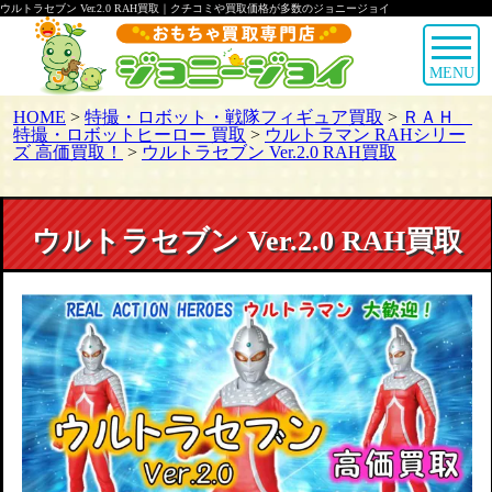
ウルトラセブン Ver.2.0 RAH買取｜クチコミや買取価格が多数のジョニージョイ
MENU
HOME
>
特撮・ロボット・戦隊フィギュア買取
>
ＲＡＨ
特撮・ロボットヒーロー 買取
>
ウルトラマン RAHシリー
ズ 高価買取！
>
ウルトラセブン Ver.2.0 RAH買取
ウルトラセブン Ver.2.0 RAH買取