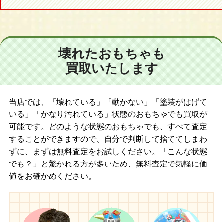
など、大歓迎しております！
帰ってきたウルトラマン DAICONFILM
RAHシリーズのことなら、ジョニージョイにお任せください！！
帰ってきたウルトラマン
帰ってきたウルトラマン Ver.2.0
郷秀樹
壊れたおもちゃも
郷秀樹 リニューアル
買取いたします
ナックル星人
ウルトラマンA
北斗星司
エースキラー
当店では、「壊れている」「動かない」「塗装がはげて
ウルトラマンタロウ
いる」「かなり汚れている」状態のおもちゃでも買取が
ウルトラの父
可能です。どのような状態のおもちゃでも、すべて査定
ウルトラマンレオ
することができますので、自分で判断して捨ててしまわ
アストラ
ずに、まずは無料査定をお試しください。「こんな状態
マグマ星人
でも？」と驚かれる方が多いため、無料査定で気軽に価
おおとりゲン
値をお確かめください。
ガラモン
カネゴン
カネゴン 招福金色版
ウルトラの母