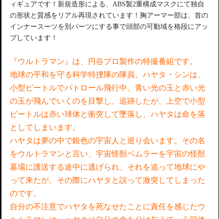
ィギュアです！新規造形による、ABS製2重構成マスクにて独自
の形状と質感をリアル再現されています！胸アーマー部は、首の
インナースーツを別パーツにする事で頭部の可動域を格段にアッ
プしています！
『ウルトラマン』は、円谷プロ製作の特撮番組です。
地球の平和を守る科学特捜隊の隊員、ハヤタ・シンは、
小型ビートルでパトロール飛行中、青い光の玉と赤い光
の玉が飛んでいくのを目撃し、追跡したが、上空で小型
ビートルは赤い球体と衝突して墜落し、ハヤタは命を落
としてしまいます。
ハヤタは夢の中で銀色の宇宙人と巡り会います。その名
をウルトラマンと言い、宇宙怪獣ベムラーを宇宙の怪獣
墓場に護送する途中に逃げられ、それを追って地球にや
って来たが、その際にハヤタと誤って激突してしまった
のです。
自分の不注意でハヤタを死なせたことに責任を感じたウ