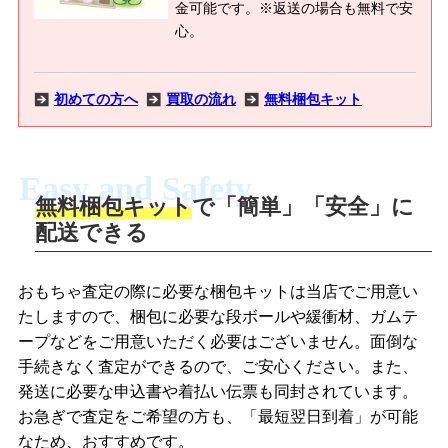
金可能です。※返送の場合も無料で安
心。
初めての方へ
買取の流れ
無料梱包キット
Easy and Safety
無料梱包キット
で「簡単」「安全」に
商品撮影
配送できる
LINEの友だち追加・査定画像を送信
商品を撮影して、査定フォームから画像
「ジョニージョイLINE査定」を友だちに
おもちゃ査定の際に必要な梱包キットは当店でご用意い
を送信します。
追加し、スマートフォンなどのカメラで
たしますので、梱包に必要な段ボールや緩衝材、ガムテ
撮影したおもちゃの写真をトーク中に送
ープなどをご用意いただく必要はございません。面倒な
信します。
手続きなく査定ができるので、ご安心ください。また、
梱包キットをメールで申し込み
発送に必要な申込書や着払い伝票も同封されています。
梱包キットをLINEで申し込み
お急ぎで査定をご希望の方も、「最短翌日到着」が可能
査定結果をメールで確認し、梱包キット
なため、おすすめです。