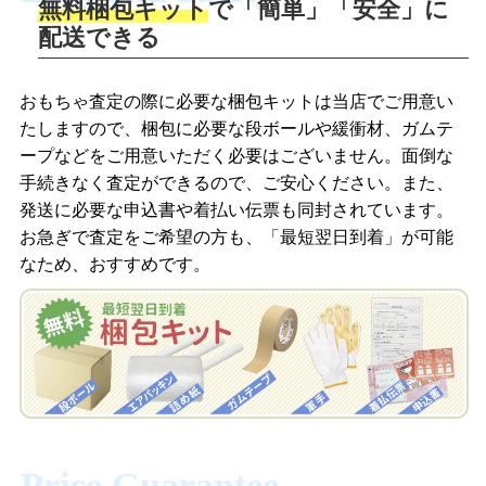
無料梱包キット
で「簡単」「安全」に
商品撮影
配送できる
LINEの友だち追加・査定画像を送信
商品を撮影して、査定フォームから画像
「ジョニージョイLINE査定」を友だちに
おもちゃ査定の際に必要な梱包キットは当店でご用意い
を送信します。
追加し、スマートフォンなどのカメラで
たしますので、梱包に必要な段ボールや緩衝材、ガムテ
撮影したおもちゃの写真をトーク中に送
ープなどをご用意いただく必要はございません。面倒な
信します。
手続きなく査定ができるので、ご安心ください。また、
梱包キットをメールで申し込み
発送に必要な申込書や着払い伝票も同封されています。
梱包キットをLINEで申し込み
お急ぎで査定をご希望の方も、「最短翌日到着」が可能
査定結果をメールで確認し、梱包キット
なため、おすすめです。
を申し込みます。梱包キットは送料無料
査定結果をLINEで確認し、梱包キットを
でお届けします。
申し込みます。梱包キットは送料無料で
お届けします。
自宅でおもちゃを発送・梱包
自宅でおもちゃを発送・梱包
梱包キットに同封する発送ガイドの手順
に沿い、査定するおもちゃを梱包してく
梱包キットに同封する発送ガイドの手順
ださい。お電話にて集荷依頼を行い発
に沿い、査定するおもちゃを梱包してく
Price Guarantee
送。当店へ無料で発送いただけます。
ださい。お電話にて集荷依頼を行い発