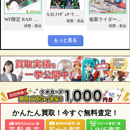
S.H.ﾌｨｷﾞｭｱｰﾂ 獣電戦隊ｷｮｳﾘｭｳｼﾞｬｰ買取！
WF限定 RAH シャドームーン Ver.1.5 2012DX 買取！
仮面ライダーカブト DXカブトゼクター買取！
状態：美品
状態：新品
状態：新品
もっと見る
かんたん買取！今すぐ無料査定！