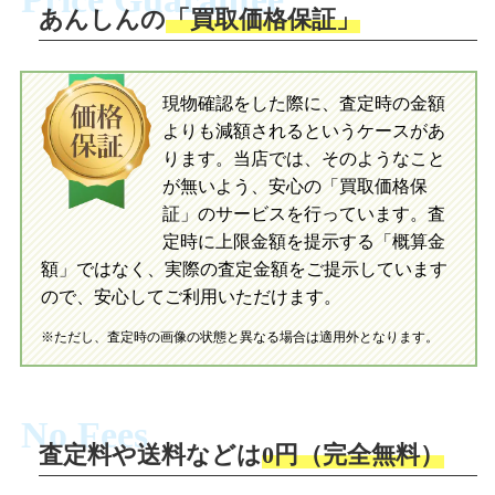
送。当店へ無料で発送いただけます。
あんしんの
「買取価格保証」
入金完了
入金完了
現物確認をした際に、査定時の金額
当店に査定したおもちゃがご到着後、ご
よりも減額されるというケースがあ
指定の口座に即日入金可能です。
当店に査定したおもちゃがご到着後、ご
指定の口座に即日入金可能です。
ります。当店では、そのようなこと
が無いよう、安心の「買取価格保
証」のサービスを行っています。査
初めての方へ
買取の流れ
写真の撮影方法
定時に上限金額を提示する「概算金
初めての方へ
LINE査定の流れ
写真の撮影方法
額」ではなく、実際の査定金額をご提示しています
ので、安心してご利用いただけます。
※ただし、査定時の画像の状態と異なる場合は適用外となります。
No Fees
査定料や送料などは
0円（完全無料）