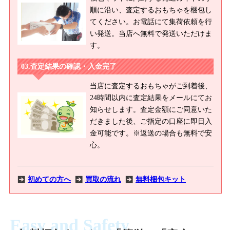
順に沿い、査定するおもちゃを梱包し
てください。お電話にて集荷依頼を行
い発送。当店へ無料で発送いただけま
す。
査定結果の確認・入金完了
当店に査定するおもちゃがご到着後、
24時間以内に査定結果をメールにてお
知らせします。査定金額にご同意いた
だきました後、ご指定の口座に即日入
金可能です。※返送の場合も無料で安
心。
初めての方へ
買取の流れ
無料梱包キット
Easy and Safety