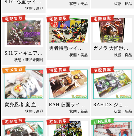
S.I.C. 仮面ライダーオーズ ラトラーターコンボ買取
状態：美品
状態：良品
状態：新品
勇者特急マイトガイン 4段変形 轟龍 買取！
ガメラ 大怪獣空中決戦 ソフビ買取！
S.H.フィギュアーツ ジェノサイダー 買取！
状態：美品
状態：良品
状態：新品未開封
変身忍者 嵐 血車魔神斉 東映レトロソフビ買取！
RAH 仮面ライダーパンチホッパー 2011DX買取！
RAH DX ジョーカー 仮面ライダーブレイド買取！
状態：新品
状態：新品
状態：新品