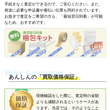
信します。
手続きなく査定ができるので、ご安心ください。また、
梱包キットをメールで申し込み
発送に必要な申込書や着払い伝票も同封されています。
梱包キットをLINEで申し込み
お急ぎで査定をご希望の方も、「最短翌日到着」が可能
査定結果をメールで確認し、梱包キット
なため、おすすめです。
を申し込みます。梱包キットは送料無料
査定結果をLINEで確認し、梱包キットを
でお届けします。
申し込みます。梱包キットは送料無料で
お届けします。
自宅でおもちゃを発送・梱包
自宅でおもちゃを発送・梱包
梱包キットに同封する発送ガイドの手順
に沿い、査定するおもちゃを梱包してく
梱包キットに同封する発送ガイドの手順
ださい。お電話にて集荷依頼を行い発
に沿い、査定するおもちゃを梱包してく
Price Guarantee
送。当店へ無料で発送いただけます。
ださい。お電話にて集荷依頼を行い発
送。当店へ無料で発送いただけます。
あんしんの
「買取価格保証」
入金完了
入金完了
現物確認をした際に、査定時の金額
当店に査定したおもちゃがご到着後、ご
よりも減額されるというケースがあ
指定の口座に即日入金可能です。
当店に査定したおもちゃがご到着後、ご
指定の口座に即日入金可能です。
ります。当店では、そのようなこと