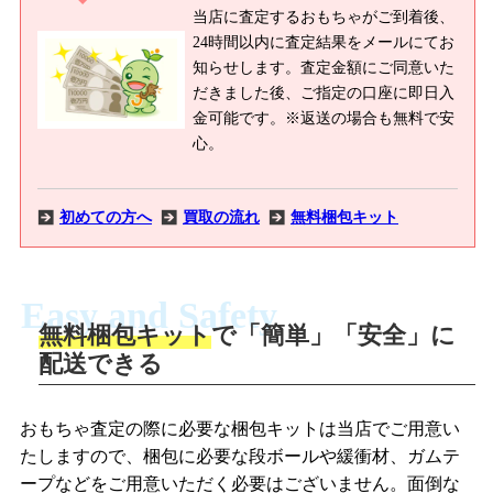
当店に査定するおもちゃがご到着後、
24時間以内に査定結果をメールにてお
知らせします。査定金額にご同意いた
だきました後、ご指定の口座に即日入
金可能です。※返送の場合も無料で安
心。
初めての方へ
買取の流れ
無料梱包キット
Easy and Safety
無料梱包キット
で「簡単」「安全」に
商品撮影
配送できる
LINEの友だち追加・査定画像を送信
商品を撮影して、査定フォームから画像
「ジョニージョイLINE査定」を友だちに
おもちゃ査定の際に必要な梱包キットは当店でご用意い
を送信します。
追加し、スマートフォンなどのカメラで
たしますので、梱包に必要な段ボールや緩衝材、ガムテ
撮影したおもちゃの写真をトーク中に送
ープなどをご用意いただく必要はございません。面倒な