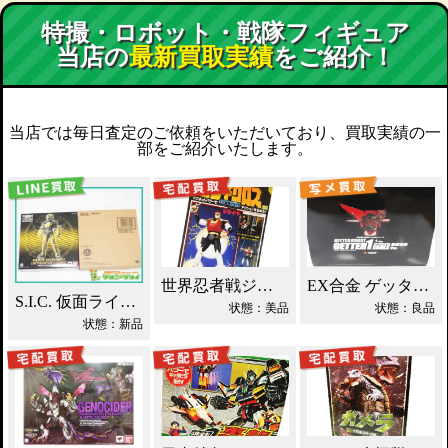
特撮・ロボット・戦隊フィギュア
当店の
最新買取実績
をご紹介！
当店では毎日査定のご依頼をいただいており、買取実績の一
部をご紹介いたします。
世界忍者戦ジライヤ DX磁気 買取！
EX合金 ゲッターロボ ゲッター1 買取！
S.I.C. 仮面ライダーオーズ ラトラーターコンボ買取
状態：美品
状態：良品
状態：新品