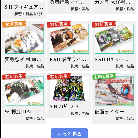
勇者特急マイトガイン 4段変形 轟龍 買取！
ガメラ 大怪獣空中決戦 ソフビ買取！
S.H.フィギュアーツ ジェノサイダー 買取！
状態：美品
状態：良品
状態：新品未開封
変身忍者 嵐 血車魔神斉 東映レトロソフビ買取！
RAH 仮面ライダーパンチホッパー 2011DX買取！
RAH DX ジョーカー 仮面ライダーブレイド買取！
状態：新品
状態：新品
状態：新品
S.H.ﾌｨｷﾞｭｱｰﾂ 獣電戦隊ｷｮｳﾘｭｳｼﾞｬｰ買取！
WF限定 RAH シャドームーン Ver.1.5 2012DX 買取！
仮面ライダーカブト DXカブトゼクター買取！
状態：美品
状態：新品
状態：新品
もっと見る