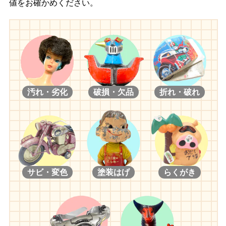
値をお確かめください。
汚れ・劣化
破損・欠品
折れ・破れ
サビ・変色
塗装はげ
らくがき