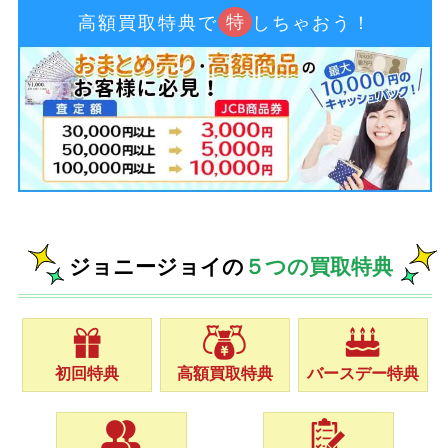
特
高額買取特典で
しちゃおう！
ジョニージョイの
５つの買取特典
初回特典
高額買取特典
バースデー特典