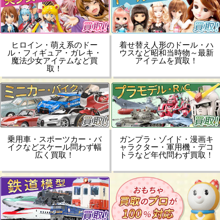
ヒロイン・萌え系のドー
着せ替え人形のドール・ハ
ル・フィギュア・ガレキ・
ウスなど昭和当時物～最新
魔法少女アイテムなど買
アイテムを買取！
取！
乗用車・スポーツカー・バ
ガンプラ・ゾイド・漫画キ
イクなどスケール問わず幅
ャラクター・軍用機・デコ
広く買取！
トラなど年代問わず買取！