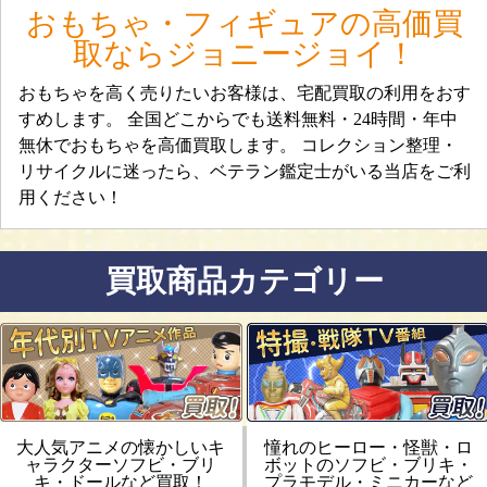
おもちゃ・フィギュアの高価買
取ならジョニージョイ！
おもちゃを高く売りたいお客様は、宅配買取の利用をおす
すめします。 全国どこからでも送料無料・24時間・年中
無休でおもちゃを高価買取します。 コレクション整理・
リサイクルに迷ったら、ベテラン鑑定士がいる当店をご利
用ください！
買取商品カテゴリー
大人気アニメの懐かしいキ
憧れのヒーロー・怪獣・ロ
ャラクターソフビ・ブリ
ボットのソフビ・ブリキ・
キ・ドールなど買取！
プラモデル・ミニカーなど