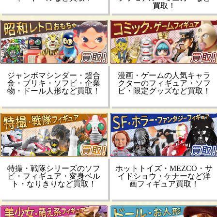
買取！
ジャンボマシンダー・超合
漫画・ゲームの人気キャラ
金・ブリキ・ソフビ・企業
クターのフィギュア・ソフ
物・ドール人形など買取！
ビ・限定グッズなど買取！
特撮・戦隊シリーズのソフ
ホットトイズ・MEZCO・サ
ビ・フィギュア・変身ベル
イドショウ・ケナーなど洋
ト・なりきりなど買取！
画フィギュア買取！