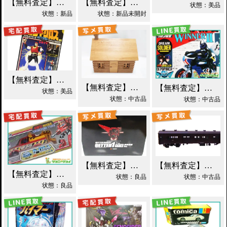
【無料査定】昭和レトロ玩具歓迎 ｜ S.I.C. 仮面ライダーオーズ ラトラーターコンボ買取
【無料査定】昭和レトロ玩具歓迎 ｜ ガンダムフィックスフィギュレーション GFF おまとめ買取！
状態：美品
状態：新品
状態：新品未開封
【無料査定】昭和レトロ玩具歓迎 ｜ 世界忍者戦ジライヤ DX磁気 買取！
【無料査定】昭和レトロ玩具歓迎 ｜ エポック 木製 丸太小屋 シルバニアファミリー 買取！
【無料査定】昭和レトロ玩具歓迎 ｜ 超合金 DXポピニカ ウィナア2世 夢戦士ウイングマン PC-46 買取！
状態：美品
状態：中古品
状態：中古品
【無料査定】昭和レトロ玩具歓迎 ｜ EX合金 ゲッターロボ ゲッター1 買取！
【無料査定】昭和レトロ玩具歓迎 ｜ モデルワム マニ60 1/87 買取！
【無料査定】昭和レトロ玩具歓迎 ｜ カーロボット 4WD・レッカー車 ダイアクロン買取！
状態：良品
状態：中古品
状態：良品