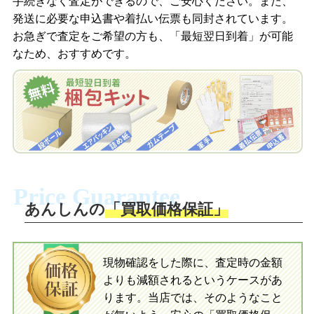
手続きなく査定ができるので、ご安心ください。また、
梱包キットをメールで申し込み
発送に必要な申込書や着払い伝票も同封されています。
梱包キットをLINEで申し込み
お急ぎで査定をご希望の方も、「最短翌日到着」が可能
査定結果をメールで確認し、梱包キット
なため、おすすめです。
を申し込みます。梱包キットは送料無料
査定結果をLINEで確認し、梱包キットを
でお届けします。
申し込みます。梱包キットは送料無料で
お届けします。
自宅でおもちゃを発送・梱包
自宅でおもちゃを発送・梱包
梱包キットに同封する発送ガイドの手順
に沿い、査定するおもちゃを梱包してく
梱包キットに同封する発送ガイドの手順
ださい。お電話にて集荷依頼を行い発
に沿い、査定するおもちゃを梱包してく
Price Guarantee
送。当店へ無料で発送いただけます。
ださい。お電話にて集荷依頼を行い発
送。当店へ無料で発送いただけます。
あんしんの
「買取価格保証」
入金完了
入金完了
現物確認をした際に、査定時の金額
当店に査定したおもちゃがご到着後、ご
よりも減額されるというケースがあ
指定の口座に即日入金可能です。
当店に査定したおもちゃがご到着後、ご
指定の口座に即日入金可能です。
ります。当店では、そのようなこと