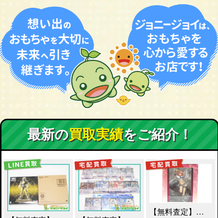
最新の
買取実績
をご紹介！
【無料査定】昭和レトロ玩具歓迎 ｜ アルター 百花繚乱 千姫 買取！