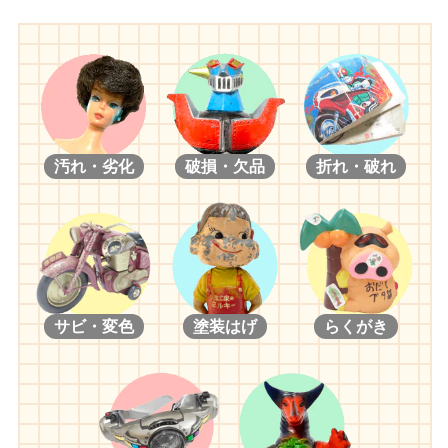
汚れ・劣化
破損・欠品
折れ・破れ
サビ・変色
塗装はげ
らくがき