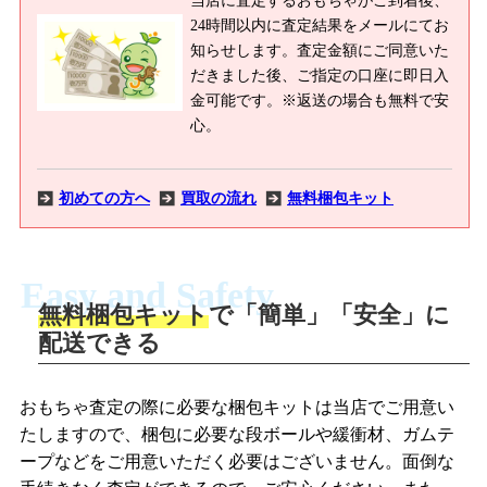
24時間以内に査定結果をメールにてお
知らせします。査定金額にご同意いた
だきました後、ご指定の口座に即日入
金可能です。※返送の場合も無料で安
心。
初めての方へ
買取の流れ
無料梱包キット
Easy and Safety
無料梱包キット
で「簡単」「安全」に
商品撮影
配送できる
LINEの友だち追加・査定画像を送信
商品を撮影して、査定フォームから画像
「ジョニージョイLINE査定」を友だちに
おもちゃ査定の際に必要な梱包キットは当店でご用意い
を送信します。
追加し、スマートフォンなどのカメラで
たしますので、梱包に必要な段ボールや緩衝材、ガムテ
撮影したおもちゃの写真をトーク中に送
ープなどをご用意いただく必要はございません。面倒な
信します。