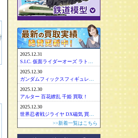
パリセイズ/PALISADES
ミニチャンプス
化物語・偽物語
ULTRA-ACT
リカちゃん
メズコ/MEZCO
hpiレーシング
ガンダム/GUNDAM
百花繚乱
SDX
バービー
プレイアーツ/PLAY ARTS
ノレブ/NOREV
ゾイド/ZOIDS
内藤ルネ/ルネドール
マスターレプリカ/MR
京商/KYOSHO
マクロス/MACROSS
シルバニアファミリー
RAH
ダイヤペット/Diapet
アーマード・コア
マドレーヌちゃん
VCD
アオシマ / DISM
アルター/ALTER
スーパーロボット大戦
カトー/KATO
ベアブリック・BE＠RBRICK
ブラーゴ/Bburago
グッドスマイルカンパニー
フレームアームズ/ガール
トミックス/TOMIX
2025.12.31
ヘルパ/herpa
マックスファクトリー
魔神英雄伝ワタル
ﾏｲｸﾛｴｰｽ/MICRO ACE
S.I.C. 仮面ライダーオーズ ラトラーターコンボ買取
大盛屋 ミクロペット
壽屋/コトブキヤ
車・バイク
ｸﾞﾘｰﾝﾏｯｸｽ/GREENMAX
2025.12.30
イクソ/IXO
グリフォンエンタープライズ
戦車・軍用機・軍艦
ボークス/ＶＯＬＫＳ
天賞堂/Tenshodo
ガンダムフィックスフィギュレーション GFF おまとめ買取！
ﾋﾞｰﾋﾞｰｱｰﾙ/BBR
フリーイング/FREEing
旅客機/飛行機
メディコムトイ
ワールド工芸
2025.12.30
やまと/YAMATO
船・ボート
セキグチ
Bトレインショーティー
アルター 百花繚乱 千姫 買取！
ダイキ工業/DAIKI
建築物
ペットワークス/PetWORKs
モデモ/MODEMO
2025.12.30
デコトラ
やまと/YAMATO
エンドウ/TER
アメリカ車
世界忍者戦ジライヤ DX磁気 買取！
ミニ四駆
ママチャップトイ
ピノチオ模型
イタリア車
>>新着一覧はこちら
オビツドール/OBITSU
ムサシノモデル
イギリス車
マテル/Mattel
アマミヤ/奄美屋
ドイツ車