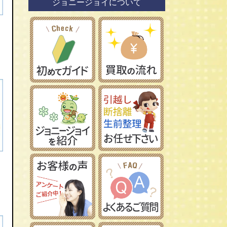
ジョニージョイについて
鉄道模型社
日本車
タミヤ/田宮模型
レーマン/LGB
フランス車
ハセガワ/長谷川製作所
買
フジミ模型/FUJIMI
アオシマ/青島文化教材社
イマイ/IMAI /今井科学
Ｎゲージ
コトブキヤ/壽屋
ＨＯゲージ
イタレリ/ITALERI
Ｚゲージ
レベル/Revell
車両パーツ
ストラクチャー
Ｇゲージ
Ｏゲージ
ビ