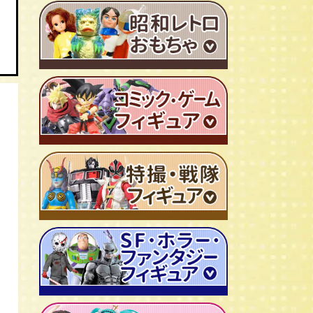
ＴＶアニメ作品 1980年代
特撮・戦隊 TV番組 1960年代
特撮・戦隊 TV番組 1970年代
超合金・DX超合金
ブリキおもちゃ
ソフビ
広告ノベルティグッズ
ジャンボマシンダー
ワンピース/ONE PIECE
キャラクター消しゴム
ジョジョの奇妙な冒険
ビックリマンシール
聖闘士聖矢
ダイアクロン
キン肉マン
変身サイボーグ
ドラゴンボール
仮面ライダー
昭和レトロなミニカー
北斗の拳
ウルトラマン・怪獣
ミクロマン
ルパン三世
ゴジラ