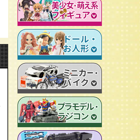
レトロプラモデル
鉄人28号
人造人間キカイダー
旧トランスフォーマー
新世紀エヴァンゲリオン
牙狼-GARO
スターウォーズ
ビンテージ セルロイド人形
AKIRA/アキラ
機動戦士ガンダム
アイアンマン/IRON MAN
仮面ライダーカード
ドラゴンクエスト
マジンガーＺ
プレデター/PREDATOR
ファイナルファンタジー/FF
ゲッターロボ
エイリアン/ALIEN
トランスフォーマー
ターミネーター
セーラームーン
マクロス
マルサン/MARUSAN
ロボコップ
初音ミク
メタルヒーローシリーズ
ブルマァク/BULLMARK
バットマン
P.O.P
魔法少女まどか☆マギカ
スーパー戦隊
ポピー/POPY
グレムリン
RAH
フェイト/Fate
旧タカラ/TAKARA
バイオハザード
CCP キン肉マン
武装神姫
ブライス/Blythe
旧バンダイ/BANDAI
ディズニー
超像可動
魔法少女リリカルなのは
プーリップ/Pullip
タカトクトイス/T.T
リビングデッドドールズ/LDD
聖闘士聖衣神話
艦隊これくしょん -艦これ-
超合金魂
スーパードルフィー/ドルフィードリーム
に
中嶋製作所
Figuarts/フィギュアーツ
けいおん！
ROBOT魂
アゾンドール/AZONE
ヨネザワ/米澤玩具
ワールドコレクタブル
すーぱーそに子
RAH
モモコ/momoko
トミカ/TOMICA
プレイモービル
一騎当千
マスターピース
ハイブリッドアクティブ/HAF
ホットトイズ/HOT TOYS
オートアート/AUTOart
東方Project
M1号
えっくす☆きゅーと
サイドショウ/SIDE SHOW
エブロ/EBBRO
涼宮ハルヒの憂鬱
S.H.モンスターアーツ
ピュアニーモ