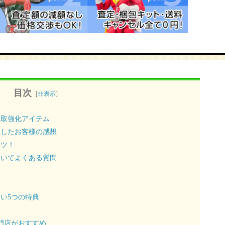
目次
[
非表示
]
買取強化アイテム
立したお客様の感想
コツ！
ついてよくある質問
す
い5つの特典
門店がおすすめ