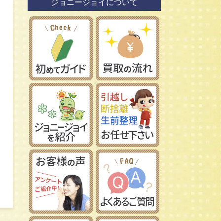
ジョニージョイについて
鉄道模型社
日本車
タミヤ/田宮模型
レーマン/LGB
フランス車
ハセガワ/長谷川製作所
フジミ模型/FUJIMI
アオシマ/青島文化教材社
イマイ/IMAI /今井科学
Ｎゲージ
コトブキヤ/壽屋
ＨＯゲージ
イタレリ/ITALERI
Ｚゲージ
レベル/Revell
車両パーツ
ストラクチャー
Ｇゲージ
Ｏゲージ