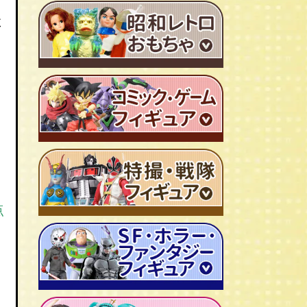
ＴＶアニメ作品 1980年代
よ
特撮・戦隊 TV番組 1960年代
特撮・戦隊 TV番組 1970年代
超合金・DX超合金
ブリキおもちゃ
ソフビ
広告ノベルティグッズ
ジャンボマシンダー
ワンピース/ONE PIECE
点
キャラクター消しゴム
ジョジョの奇妙な冒険
ビックリマンシール
聖闘士聖矢
ダイアクロン
キン肉マン
変身サイボーグ
ドラゴンボール
仮面ライダー
昭和レトロなミニカー
北斗の拳
ウルトラマン・怪獣
ミクロマン
ルパン三世
ゴジラ