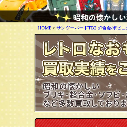
HOME
>
サンダーバードTB2 超合金/ポピニ