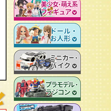
レトロプラモデル
鉄人28号
人造人間キカイダー
旧トランスフォーマー
新世紀エヴァンゲリオン
牙狼-GARO
スターウォーズ
ビンテージ セルロイド人形
AKIRA/アキラ
機動戦士ガンダム
アイアンマン/IRON MAN
仮面ライダーカード
ドラゴンクエスト
マジンガーＺ
プレデター/PREDATOR
ファイナルファンタジー/FF
ゲッターロボ
エイリアン/ALIEN
トランスフォーマー
ターミネーター
セーラームーン
マクロス
マルサン/MARUSAN
ロボコップ
初音ミク
メタルヒーローシリーズ
ブルマァク/BULLMARK
バットマン
P.O.P
魔法少女まどか☆マギカ
スーパー戦隊
ポピー/POPY
グレムリン
RAH
フェイト/Fate
旧タカラ/TAKARA
バイオハザード
CCP キン肉マン
武装神姫
ブライス/Blythe
旧バンダイ/BANDAI
ディズニー
超像可動
魔法少女リリカルなのは
プーリップ/Pullip
タカトクトイス/T.T
リビングデッドドールズ/LDD
聖闘士聖衣神話
艦隊これくしょん -艦これ-
超合金魂
スーパードルフィー/ドルフィードリーム
中嶋製作所
Figuarts/フィギュアーツ
けいおん！
ROBOT魂
アゾンドール/AZONE
ヨネザワ/米澤玩具
ワールドコレクタブル
すーぱーそに子
RAH
モモコ/momoko
トミカ/TOMICA
プレイモービル
一騎当千
マスターピース
ハイブリッドアクティブ/HAF
ホットトイズ/HOT TOYS
オートアート/AUTOart
東方Project
M1号
えっくす☆きゅーと
サイドショウ/SIDE SHOW
エブロ/EBBRO
涼宮ハルヒの憂鬱
S.H.モンスターアーツ
ピュアニーモ