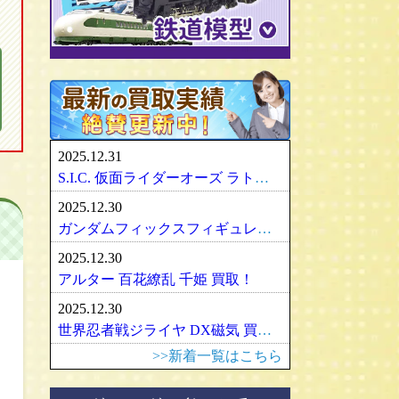
パリセイズ/PALISADES
ミニチャンプス
化物語・偽物語
ULTRA-ACT
リカちゃん
メズコ/MEZCO
hpiレーシング
ガンダム/GUNDAM
百花繚乱
SDX
バービー
プレイアーツ/PLAY ARTS
ノレブ/NOREV
ゾイド/ZOIDS
内藤ルネ/ルネドール
マスターレプリカ/MR
京商/KYOSHO
マクロス/MACROSS
シルバニアファミリー
RAH
ダイヤペット/Diapet
アーマード・コア
マドレーヌちゃん
VCD
アオシマ / DISM
アルター/ALTER
スーパーロボット大戦
カトー/KATO
ベアブリック・BE＠RBRICK
ブラーゴ/Bburago
グッドスマイルカンパニー
フレームアームズ/ガール
トミックス/TOMIX
2025.12.31
ヘルパ/herpa
マックスファクトリー
魔神英雄伝ワタル
ﾏｲｸﾛｴｰｽ/MICRO ACE
S.I.C. 仮面ライダーオーズ ラトラーターコンボ買取
大盛屋 ミクロペット
壽屋/コトブキヤ
車・バイク
ｸﾞﾘｰﾝﾏｯｸｽ/GREENMAX
2025.12.30
イクソ/IXO
グリフォンエンタープライズ
戦車・軍用機・軍艦
ボークス/ＶＯＬＫＳ
天賞堂/Tenshodo
ガンダムフィックスフィギュレーション GFF おまとめ買取！
ﾋﾞｰﾋﾞｰｱｰﾙ/BBR
フリーイング/FREEing
旅客機/飛行機
メディコムトイ
ワールド工芸
2025.12.30
やまと/YAMATO
船・ボート
セキグチ
Bトレインショーティー
アルター 百花繚乱 千姫 買取！
ダイキ工業/DAIKI
建築物
ペットワークス/PetWORKs
モデモ/MODEMO
2025.12.30
デコトラ
やまと/YAMATO
エンドウ/TER
アメリカ車
世界忍者戦ジライヤ DX磁気 買取！
ミニ四駆
ママチャップトイ
ピノチオ模型
イタリア車
>>新着一覧はこちら
オビツドール/OBITSU
ムサシノモデル
イギリス車
マテル/Mattel
アマミヤ/奄美屋
ドイツ車