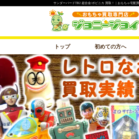
サンダーバードTB2 超合金/ポピニカ 買取！｜おもちゃ宅
トップ
初めての方へ