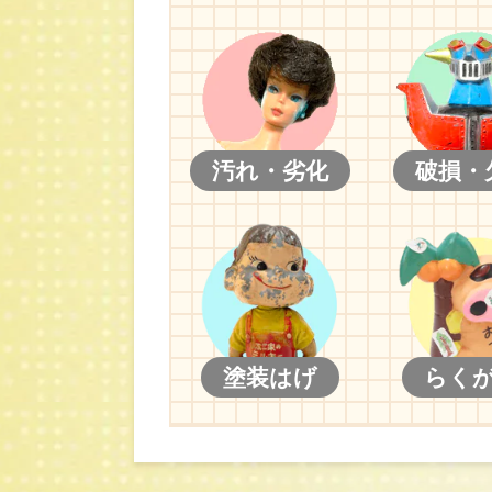
汚れ・劣化
破損・
塗装はげ
らく