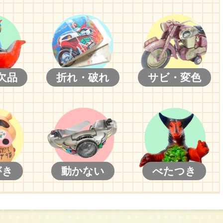
欠品
折れ・破れ
サビ・変色
がき
動かない
べたつき