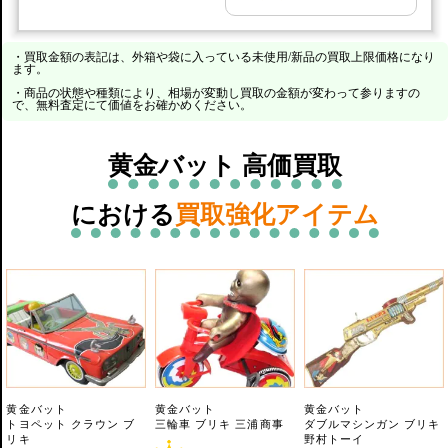
・買取金額の表記は、外箱や袋に入っている未使用/新品の買取上限価格になり
ます。
・商品の状態や種類により、相場が変動し買取の金額が変わって参りますの
で、無料査定にて価値をお確かめください。
黄金バット 高価買取
における
買取強化アイテム
黄金バット
黄金バット
黄金バット
トヨペット クラウン ブ
三輪車 ブリキ 三浦商事
ダブルマシンガン ブリキ
リキ
野村トーイ