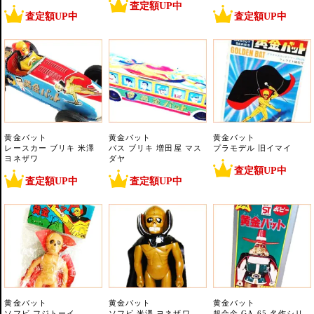
査定額UP中
査定額UP中
査定額UP中
黄金バット
黄金バット
黄金バット
レースカー ブリキ 米澤
バス ブリキ 増田屋 マス
プラモデル 旧イマイ
ヨネザワ
ダヤ
査定額UP中
査定額UP中
査定額UP中
黄金バット
黄金バット
黄金バット
ソフビ フジトーイ
ソフビ 米澤 ヨネザワ
超合金 GA-65 名作シリ