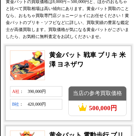
黄金バットの買取価格は8,000円～500,000円と、ほかのおもちゃ
と比べて買取相場は高い傾向にあります。黄金バット買取のこと
なら、おもちゃ買取専門店ジョニージョイにお任せください！黄
金バットのブリキ・ソフビなどに詳しい、買取実績の豊富な鑑定
士が高価買取します。買取価格が気になる黄金バットがございま
したら、お気軽に無料査定をお試しくださいませ。
黄金バット 戦車 ブリキ 米
澤 ヨネザワ
A社
：
390,000円
当店の参考買取価格
B社
：
420,000円
500,000円
黄金バット 電動歩行 ブリ