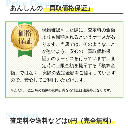
Price Guarantee
送。当店へ無料で発送いただけます。
ださい。お電話にて集荷依頼を行い発
送。当店へ無料で発送いただけます。
あんしんの
「買取価格保証」
入金完了
入金完了
現物確認をした際に、査定時の金額
当店に査定したおもちゃがご到着後、ご
よりも減額されるというケースがあ
指定の口座に即日入金可能です。
当店に査定したおもちゃがご到着後、ご
指定の口座に即日入金可能です。
ります。当店では、そのようなこと
が無いよう、安心の「買取価格保
証」のサービスを行っています。査
初めての方へ
買取の流れ
写真の撮影方法
定時に上限金額を提示する「概算金
初めての方へ
LINE査定の流れ
写真の撮影方法
額」ではなく、実際の査定金額をご提示しています
ので、安心してご利用いただけます。
※ただし、査定時の画像の状態と異なる場合は適用外となります。
No Fees
査定料や送料などは
0円（完全無料）