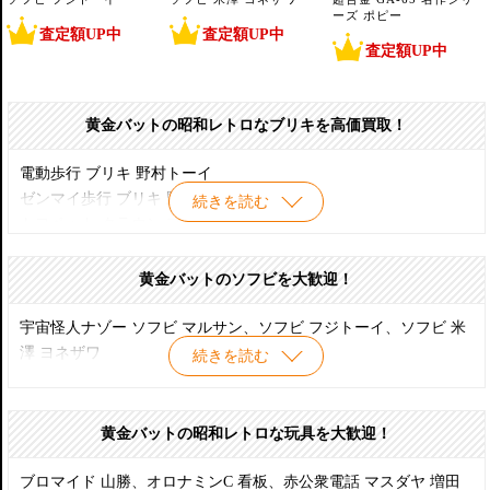
ーズ ポピー
査定額UP中
査定額UP中
査定額UP中
黄金バットの昭和レトロなブリキを高価買取！
電動歩行 ブリキ 野村トーイ
ゼンマイ歩行 ブリキ 野村トーイ
続きを読む
トヨペット クラウン ブリキ
三輪車 ブリキ 三浦商事
ダブルマシンガン ブリキ 野村トーイ
黄金バットのソフビを大歓迎！
レースカー ブリキ 米澤 ヨネザワ
戦車 ブリキ 米澤 ヨネザワ
宇宙怪人ナゾー ソフビ マルサン、ソフビ フジトーイ、ソフビ 米
バス ブリキ 増田屋 マスダヤ
澤 ヨネザワ
続きを読む
ダブルマシンガン ブリキ 野村トーイ
ハイヤー ブリキ タカトク
ピストル ブリキ 野村トーイ
黄金バットの昭和レトロな玩具を大歓迎！
ビリケン商会 ブリキ
ボート ブリキ 三浦商事
ブロマイド 山勝、オロナミンC 看板、赤公衆電話 マスダヤ 増田