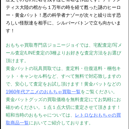
ティス大陸の棺から１万年の時を経て甦った謎のヒーロ
ー・黄金バット！悪の科学者ナゾーが次々と繰り出す恐
ろしい怪獣達を相手に、シルバーバトンで立ち向かいま
す！
おもちゃ買取専門店ジョニージョイでは、宅配査定/写メ
ール査定/LINE査定の3種よりお好きな査定方法をお選び
頂けます。
黄金バットの玩具買取では、査定料・往復送料・梱包キ
ット・キャンセル料など、すべて無料で対応致しますの
で、安心して査定をお試し頂けます！黄金バットなどの
1960年代アニメのおもちゃ買取一覧
をご覧ください。
黄金バットグッズの買取価格を無料査定にてお気軽にお
確かめください。
１点１点大切に査定させて頂きます！
昭和当時のおもちゃについては、
レトロなおもちゃの買
取商品一覧
においてご紹介しております。