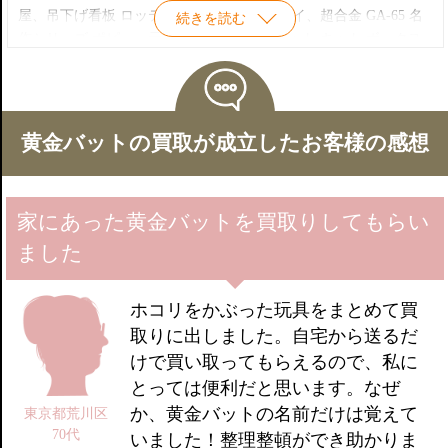
電車回り ブリキ 米澤 ヨネザワ
屋、吊下げ看板 ロッテ、プラモデル 旧イマイ、超合金 GA-65 名
続きを読む
作シリーズ ポピー、元祖東洋英雄・黄金バット キット ボークス
黄金バットの買取が成立したお客様の感想
家にあった黄金バットを買取りしてもらい
ました
ホコリをかぶった玩具をまとめて買
取りに出しました。自宅から送るだ
けで買い取ってもらえるので、私に
とっては便利だと思います。なぜ
か、黄金バットの名前だけは覚えて
東京都荒川区
70代
いました！整理整頓ができ助かりま