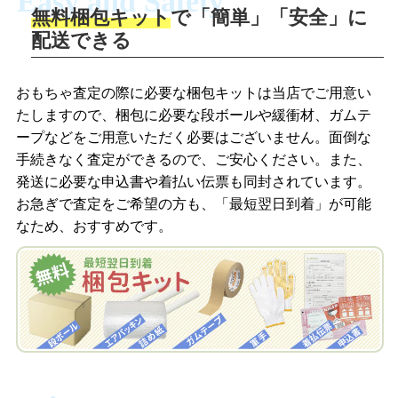
Easy and Safety
無料梱包キット
で「簡単」「安全」に
商品撮影
配送できる
LINEの友だち追加・査定画像を送信
商品を撮影して、査定フォームから画像
「ジョニージョイLINE査定」を友だちに
おもちゃ査定の際に必要な梱包キットは当店でご用意い
を送信します。
追加し、スマートフォンなどのカメラで
たしますので、梱包に必要な段ボールや緩衝材、ガムテ
撮影したおもちゃの写真をトーク中に送
ープなどをご用意いただく必要はございません。面倒な
信します。
手続きなく査定ができるので、ご安心ください。また、
梱包キットをメールで申し込み
発送に必要な申込書や着払い伝票も同封されています。
梱包キットをLINEで申し込み
お急ぎで査定をご希望の方も、「最短翌日到着」が可能
査定結果をメールで確認し、梱包キット
なため、おすすめです。
を申し込みます。梱包キットは送料無料
査定結果をLINEで確認し、梱包キットを
でお届けします。
申し込みます。梱包キットは送料無料で
お届けします。
自宅でおもちゃを発送・梱包
自宅でおもちゃを発送・梱包
梱包キットに同封する発送ガイドの手順
に沿い、査定するおもちゃを梱包してく
梱包キットに同封する発送ガイドの手順
ださい。お電話にて集荷依頼を行い発
に沿い、査定するおもちゃを梱包してく