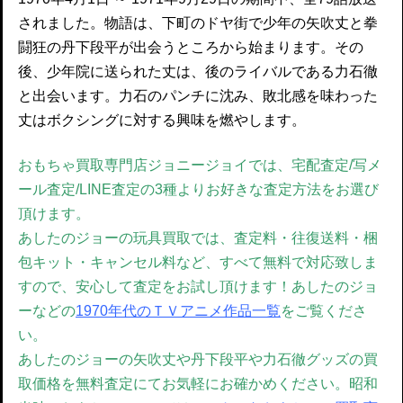
されました。物語は、下町のドヤ街で少年の矢吹丈と拳
闘狂の丹下段平が出会うところから始まります。その
後、少年院に送られた丈は、後のライバルである力石徹
と出会います。力石のパンチに沈み、敗北感を味わった
丈はボクシングに対する興味を燃やします。
おもちゃ買取専門店ジョニージョイでは、宅配査定/写メ
ール査定/LINE査定の3種よりお好きな査定方法をお選び
頂けます。
あしたのジョーの玩具買取では、査定料・往復送料・梱
包キット・キャンセル料など、すべて無料で対応致しま
すので、安心して査定をお試し頂けます！あしたのジョ
ーなどの
1970年代のＴＶアニメ作品一覧
をご覧くださ
い。
あしたのジョーの矢吹丈や丹下段平や力石徹グッズの買
取価格を無料査定にてお気軽にお確かめください。
昭和