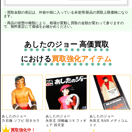
・買取金額の表記は、外箱や袋に入っている未使用/新品の買取上限価格になり
ます。
・商品の状態や種類により、相場が変動し買取の金額が変わって参りますの
で、無料査定にて価値をお確かめください。
あしたのジョー 高価買取
における
買取強化アイテム
あしたのジョー
あしたのジョー
あしたのジョー
力石徹 ソフビ 旧タカラ
矢吹丈 泪橋編 1/6 フィギ
矢吹丈 RAH メディコム
ュア 回天堂
トイ
買取強化中！