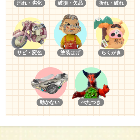
汚れ・劣化
破損・欠品
折れ・破れ
サビ・変色
塗装はげ
らくがき
動かない
べたつき