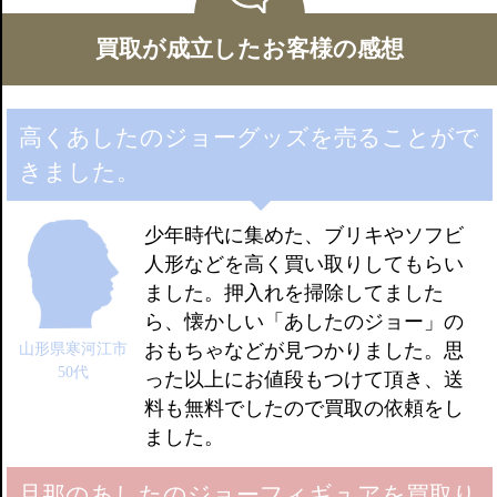
矢吹丈 RAH メディコムトイ
矢吹丈 ソフビスタチュー アートストーム
買取が成立したお客様の感想
力石徹 ソフビスタチュー アートストーム
ファイティング・ジョー 1/6 フィギュア 回天堂
矢吹丈 泪橋編 1/6 フィギュア 回天堂
高くあしたのジョーグッズを売ることがで
特大フィギュア ラストシーン
シャンプーボトル サンスター
きました。
フルメタル超像革命
パペット
少年時代に集めた、ブリキやソフビ
学習バック
人形などを高く買い取りしてもらい
ソフビキット ボークス
ました。押入れを掃除してました
ら、懐かしい「あしたのジョー」の
おもちゃなどが見つかりました。思
山形県寒河江市
50代
った以上にお値段もつけて頂き、送
料も無料でしたので買取の依頼をし
ました。
旦那のあしたのジョーフィギュアを買取り