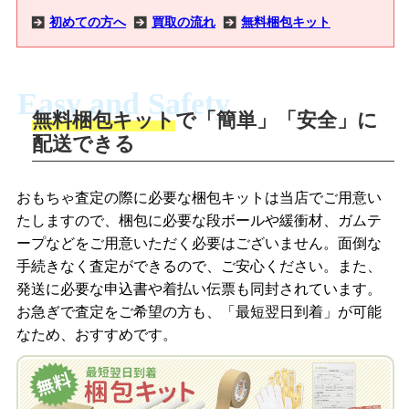
初めての方へ
買取の流れ
無料梱包キット
Easy and Safety
無料梱包キット
で「簡単」「安全」に
商品撮影
配送できる
LINEの友だち追加・査定画像を送信
商品を撮影して、査定フォームから画像
「ジョニージョイLINE査定」を友だちに
おもちゃ査定の際に必要な梱包キットは当店でご用意い
を送信します。
追加し、スマートフォンなどのカメラで
たしますので、梱包に必要な段ボールや緩衝材、ガムテ
撮影したおもちゃの写真をトーク中に送
ープなどをご用意いただく必要はございません。面倒な
信します。
手続きなく査定ができるので、ご安心ください。また、
梱包キットをメールで申し込み
発送に必要な申込書や着払い伝票も同封されています。
梱包キットをLINEで申し込み
お急ぎで査定をご希望の方も、「最短翌日到着」が可能
査定結果をメールで確認し、梱包キット
なため、おすすめです。
を申し込みます。梱包キットは送料無料
査定結果をLINEで確認し、梱包キットを
でお届けします。
申し込みます。梱包キットは送料無料で
お届けします。