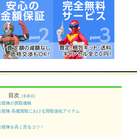
目次
[
非表示
]
の冒険の買取価格
の冒険 高価買取における買取強化アイテム
の冒険を高く売るコツ！
す