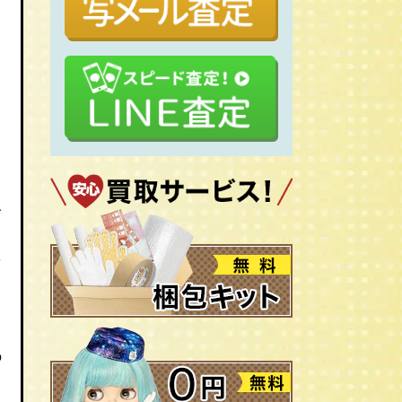
輪
を
の