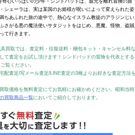
好奇心いっぱいの少年・シンドバットは、親元を離れ冒険の旅
・シェーラは、実は某国のお姫様が呪いによって変えられた姿
満ちあふれた旅の途中で、熱心なイスラム教徒のアラジンじい
ふさがる悪の魔法使いサタジットをはじめ、悪魔、怪物、盗賊
って行きます。
玩具買取では、査定料・往復送料・梱包キット・キャンセル料
して査定をお試し頂けます！シンドバッドの冒険を代表とする
てご覧ください。
配査定/写メール査定/LINE査定の3種よりお好きな査定方法
買取価格を無料査定にてお気軽にお確かめください。
昭和当時
の買取商品一覧
においてご紹介しております。