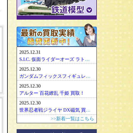
パリセイズ/PALISADES
ミニチャンプス
化物語・偽物語
ULTRA-ACT
リカちゃん
メズコ/MEZCO
hpiレーシング
に
ガンダム/GUNDAM
百花繚乱
SDX
バービー
プレイアーツ/PLAY ARTS
ノレブ/NOREV
ゾイド/ZOIDS
内藤ルネ/ルネドール
マスターレプリカ/MR
京商/KYOSHO
マクロス/MACROSS
シルバニアファミリー
RAH
ダイヤペット/Diapet
アーマード・コア
マドレーヌちゃん
VCD
アオシマ / DISM
アルター/ALTER
スーパーロボット大戦
カトー/KATO
ベアブリック・BE＠RBRICK
ブラーゴ/Bburago
グッドスマイルカンパニー
フレームアームズ/ガール
トミックス/TOMIX
2025.12.31
ヘルパ/herpa
マックスファクトリー
魔神英雄伝ワタル
ﾏｲｸﾛｴｰｽ/MICRO ACE
S.I.C. 仮面ライダーオーズ ラトラーターコンボ買取
大盛屋 ミクロペット
壽屋/コトブキヤ
車・バイク
ｸﾞﾘｰﾝﾏｯｸｽ/GREENMAX
2025.12.30
イクソ/IXO
グリフォンエンタープライズ
戦車・軍用機・軍艦
ボークス/ＶＯＬＫＳ
天賞堂/Tenshodo
ガンダムフィックスフィギュレーション GFF おまとめ買取！
ﾋﾞｰﾋﾞｰｱｰﾙ/BBR
フリーイング/FREEing
旅客機/飛行機
メディコムトイ
ワールド工芸
2025.12.30
やまと/YAMATO
船・ボート
セキグチ
Bトレインショーティー
アルター 百花繚乱 千姫 買取！
ダイキ工業/DAIKI
建築物
ペットワークス/PetWORKs
モデモ/MODEMO
2025.12.30
デコトラ
やまと/YAMATO
エンドウ/TER
アメリカ車
世界忍者戦ジライヤ DX磁気 買取！
ミニ四駆
ママチャップトイ
ピノチオ模型
イタリア車
>>新着一覧はこちら
オビツドール/OBITSU
ムサシノモデル
イギリス車
マテル/Mattel
アマミヤ/奄美屋
ドイツ車