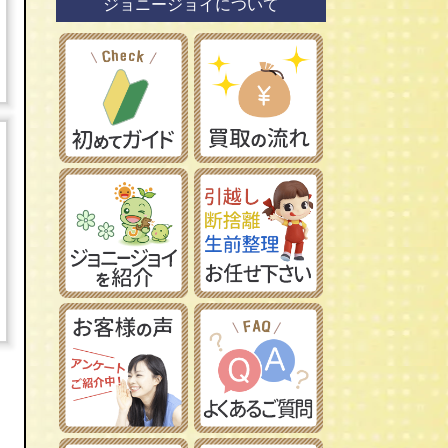
ジョニージョイについて
鉄道模型社
日本車
タミヤ/田宮模型
レーマン/LGB
フランス車
ハセガワ/長谷川製作所
フジミ模型/FUJIMI
アオシマ/青島文化教材社
イマイ/IMAI /今井科学
Ｎゲージ
コトブキヤ/壽屋
ＨＯゲージ
イタレリ/ITALERI
Ｚゲージ
レベル/Revell
車両パーツ
ストラクチャー
Ｇゲージ
Ｏゲージ