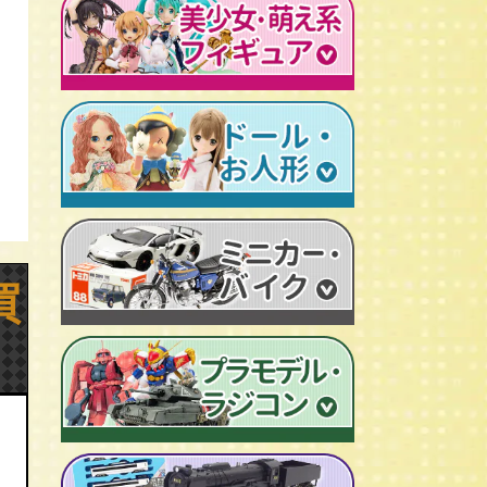
レトロプラモデル
鉄人28号
人造人間キカイダー
旧トランスフォーマー
新世紀エヴァンゲリオン
牙狼-GARO
スターウォーズ
ビンテージ セルロイド人形
AKIRA/アキラ
機動戦士ガンダム
アイアンマン/IRON MAN
仮面ライダーカード
ドラゴンクエスト
マジンガーＺ
プレデター/PREDATOR
ファイナルファンタジー/FF
ゲッターロボ
エイリアン/ALIEN
トランスフォーマー
ターミネーター
セーラームーン
マクロス
マルサン/MARUSAN
ロボコップ
初音ミク
メタルヒーローシリーズ
ブルマァク/BULLMARK
バットマン
P.O.P
魔法少女まどか☆マギカ
スーパー戦隊
ポピー/POPY
グレムリン
RAH
フェイト/Fate
旧タカラ/TAKARA
バイオハザード
CCP キン肉マン
武装神姫
買
ブライス/Blythe
旧バンダイ/BANDAI
ディズニー
超像可動
魔法少女リリカルなのは
プーリップ/Pullip
タカトクトイス/T.T
リビングデッドドールズ/LDD
聖闘士聖衣神話
艦隊これくしょん -艦これ-
超合金魂
スーパードルフィー/ドルフィードリーム
中嶋製作所
Figuarts/フィギュアーツ
けいおん！
ROBOT魂
アゾンドール/AZONE
ヨネザワ/米澤玩具
ワールドコレクタブル
すーぱーそに子
RAH
モモコ/momoko
トミカ/TOMICA
プレイモービル
一騎当千
マスターピース
ハイブリッドアクティブ/HAF
ホットトイズ/HOT TOYS
オートアート/AUTOart
東方Project
M1号
えっくす☆きゅーと
サイドショウ/SIDE SHOW
エブロ/EBBRO
涼宮ハルヒの憂鬱
S.H.モンスターアーツ
ピュアニーモ