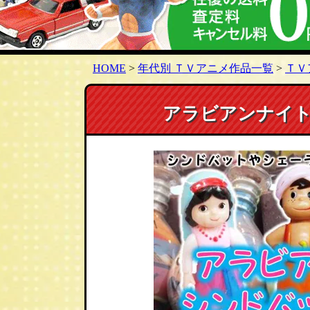
HOME
>
年代別 ＴＶアニメ作品一覧
>
ＴＶ
アラビアンナイト