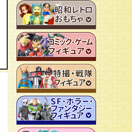
ＴＶアニメ作品 1980年代
特撮・戦隊 TV番組 1960年代
特撮・戦隊 TV番組 1970年代
超合金・DX超合金
ブリキおもちゃ
ソフビ
広告ノベルティグッズ
ジャンボマシンダー
ワンピース/ONE PIECE
キャラクター消しゴム
ジョジョの奇妙な冒険
ビックリマンシール
聖闘士聖矢
ダイアクロン
キン肉マン
変身サイボーグ
ドラゴンボール
仮面ライダー
昭和レトロなミニカー
北斗の拳
ウルトラマン・怪獣
ミクロマン
ルパン三世
ゴジラ