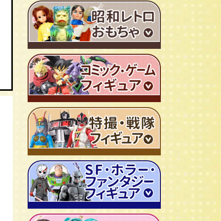
ＴＶアニメ作品 1980年代
特撮・戦隊 TV番組 1960年代
特撮・戦隊 TV番組 1970年代
超合金・DX超合金
ブリキおもちゃ
ソフビ
広告ノベルティグッズ
ジャンボマシンダー
ワンピース/ONE PIECE
キャラクター消しゴム
ジョジョの奇妙な冒険
ビックリマンシール
聖闘士聖矢
ダイアクロン
キン肉マン
変身サイボーグ
ドラゴンボール
仮面ライダー
昭和レトロなミニカー
北斗の拳
ウルトラマン・怪獣
ミクロマン
ルパン三世
ゴジラ