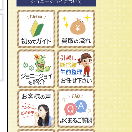
ジョニージョイについて
鉄道模型社
日本車
タミヤ/田宮模型
レーマン/LGB
フランス車
ハセガワ/長谷川製作所
フジミ模型/FUJIMI
アオシマ/青島文化教材社
イマイ/IMAI /今井科学
Ｎゲージ
コトブキヤ/壽屋
ＨＯゲージ
イタレリ/ITALERI
Ｚゲージ
レベル/Revell
車両パーツ
ストラクチャー
Ｇゲージ
Ｏゲージ