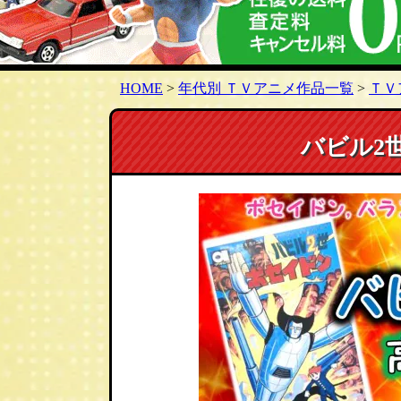
HOME
>
年代別 ＴＶアニメ作品一覧
>
ＴＶ
バビル2