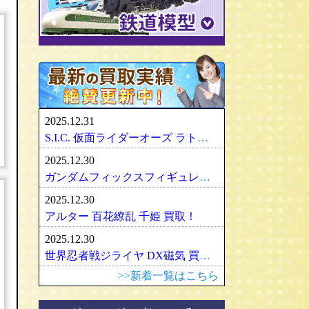
パリセイズ/PALISADES
ミニチャンプス
化物語・偽物語
ULTRA-ACT
リカちゃん
メズコ/MEZCO
hpiレーシング
ガンダム/GUNDAM
百花繚乱
SDX
バービー
プレイアーツ/PLAY ARTS
ノレブ/NOREV
ゾイド/ZOIDS
内藤ルネ/ルネドール
マスターレプリカ/MR
京商/KYOSHO
マクロス/MACROSS
シルバニアファミリー
RAH
ダイヤペット/Diapet
アーマード・コア
マドレーヌちゃん
VCD
アオシマ / DISM
アルター/ALTER
スーパーロボット大戦
カトー/KATO
ベアブリック・BE＠RBRICK
ブラーゴ/Bburago
グッドスマイルカンパニー
フレームアームズ/ガール
トミックス/TOMIX
2025.12.31
ヘルパ/herpa
マックスファクトリー
魔神英雄伝ワタル
ﾏｲｸﾛｴｰｽ/MICRO ACE
S.I.C. 仮面ライダーオーズ ラトラーターコンボ買取
大盛屋 ミクロペット
壽屋/コトブキヤ
車・バイク
ｸﾞﾘｰﾝﾏｯｸｽ/GREENMAX
2025.12.30
イクソ/IXO
グリフォンエンタープライズ
戦車・軍用機・軍艦
ボークス/ＶＯＬＫＳ
天賞堂/Tenshodo
ガンダムフィックスフィギュレーション GFF おまとめ買取！
ﾋﾞｰﾋﾞｰｱｰﾙ/BBR
フリーイング/FREEing
旅客機/飛行機
メディコムトイ
ワールド工芸
2025.12.30
やまと/YAMATO
船・ボート
セキグチ
Bトレインショーティー
アルター 百花繚乱 千姫 買取！
ダイキ工業/DAIKI
建築物
ペットワークス/PetWORKs
モデモ/MODEMO
2025.12.30
デコトラ
やまと/YAMATO
エンドウ/TER
アメリカ車
世界忍者戦ジライヤ DX磁気 買取！
ミニ四駆
ママチャップトイ
ピノチオ模型
イタリア車
>>新着一覧はこちら
オビツドール/OBITSU
ムサシノモデル
イギリス車
マテル/Mattel
アマミヤ/奄美屋
ドイツ車