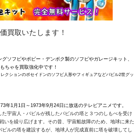
高価買取いたします！
ングソフビやポピー・デンボク製のソフビやガレージキット、
もちゃを買取強化中です！
レクションのポセイドンのソフビ人形やフィギュアなどバビル2世グッ
73年1月1日～1973年9月24日に放送のテレビアニメです。
した宇宙人・バビルが残したバビルの塔と３つのしもべを受け
戦いを繰り広げます。その昔、宇宙船故障のため、地球に来た
バビルの塔を建設するが、地球人が完成直前に塔を破壊してし