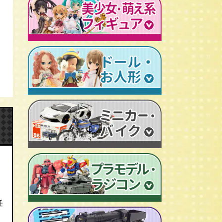
レトロプラモデル
鉄人28号
人造人間キカイダー
旧トランスフォーマー
新世紀エヴァンゲリオン
牙狼-GARO
スターウォーズ
ビンテージ セルロイド人形
AKIRA/アキラ
機動戦士ガンダム
アイアンマン/IRON MAN
仮面ライダーカード
ドラゴンクエスト
マジンガーＺ
プレデター/PREDATOR
ファイナルファンタジー/FF
ゲッターロボ
エイリアン/ALIEN
トランスフォーマー
ターミネーター
セーラームーン
マクロス
マルサン/MARUSAN
ロボコップ
初音ミク
メタルヒーローシリーズ
ブルマァク/BULLMARK
バットマン
P.O.P
魔法少女まどか☆マギカ
スーパー戦隊
ポピー/POPY
グレムリン
RAH
フェイト/Fate
旧タカラ/TAKARA
バイオハザード
CCP キン肉マン
武装神姫
ブライス/Blythe
旧バンダイ/BANDAI
ディズニー
超像可動
魔法少女リリカルなのは
プーリップ/Pullip
タカトクトイス/T.T
リビングデッドドールズ/LDD
聖闘士聖衣神話
艦隊これくしょん -艦これ-
超合金魂
スーパードルフィー/ドルフィードリーム
中嶋製作所
Figuarts/フィギュアーツ
けいおん！
ROBOT魂
アゾンドール/AZONE
ヨネザワ/米澤玩具
ワールドコレクタブル
すーぱーそに子
RAH
モモコ/momoko
トミカ/TOMICA
プレイモービル
一騎当千
マスターピース
ハイブリッドアクティブ/HAF
ホットトイズ/HOT TOYS
オートアート/AUTOart
任
東方Project
M1号
えっくす☆きゅーと
サイドショウ/SIDE SHOW
エブロ/EBBRO
涼宮ハルヒの憂鬱
S.H.モンスターアーツ
ピュアニーモ