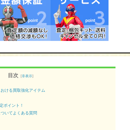
目次
[
非表示
]
における買取強化アイテム
鑑定ポイント！
についてよくある質問
す