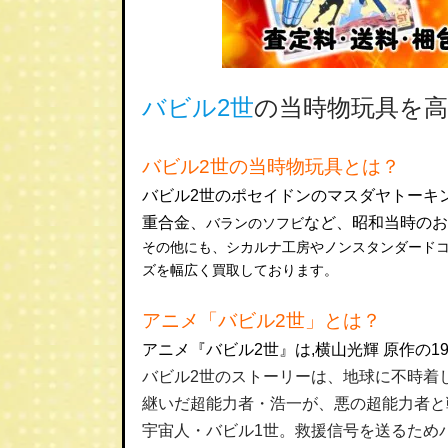
バビル2世
の当時物玩具を
バビル2世の当時物玩具とは？
バビル2世のポセイドンのマスダヤトーキ
重合金、
など、昭和当時のお
バランのソフビ
その他にも、シカルナ工房やノンスタンダードコ
ズを幅広く買取しております。
アニメ「バビル2世」とは？
アニメ『バビル2世』は,横山光輝 原作の19
バビル2世のストーリーは、地球に不時着
継いだ超能力者・浩一が、悪の超能力者と
宇宙人・バビル1世。救援信号を送るため