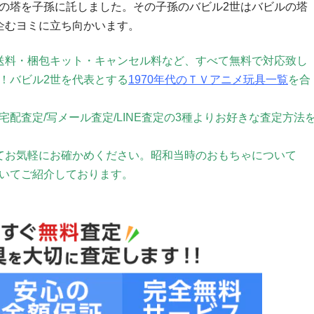
の塔を子孫に託しました。その子孫のバビル2世はバビルの塔
企むヨミに立ち向かいます。
送料・梱包キット・キャンセル料など、すべて無料で対応致し
！バビル2世を代表とする
1970年代のＴＶアニメ玩具一覧
を合
配査定/写メール査定/LINE査定の3種よりお好きな査定方法
てお気軽にお確かめください。
昭和当時のおもちゃについて
いてご紹介しております。