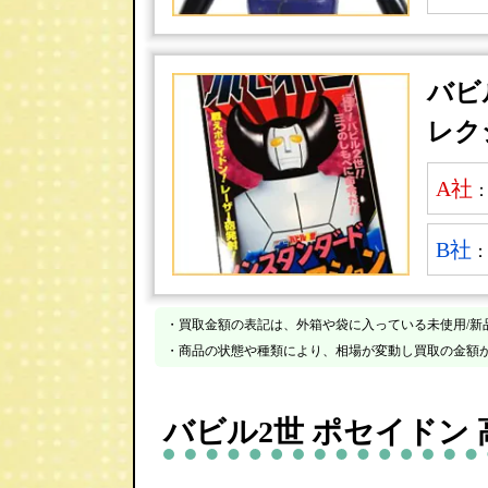
バビ
レク
A社
B社
・買取金額の表記は、外箱や袋に入っている未使用/新
・商品の状態や種類により、相場が変動し買取の金額
バビル2世 ポセイドン