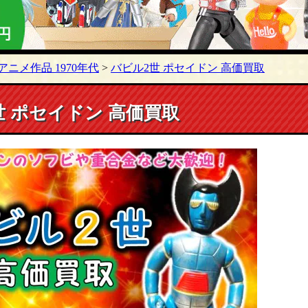
アニメ作品 1970年代
>
バビル2世 ポセイドン 高価買取
世 ポセイドン 高価買取