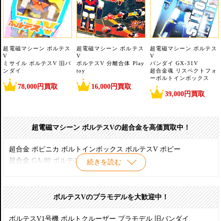
超電磁マシーン ボルテス
超電磁マシーン ボルテス
超電磁マシーン ボルテス
V
V
V
ミサイル ボルテスV 旧バ
ボルテスV 分離合体 Play
バンダイ GX-31V
ンダイ
toy
超合金魂 リスペクトフォ
ーボルトインボックス
78,000円買取
16,000円買取
39,000円買取
超電磁マシーン ボルテスVの超合金を高価買取中！
超合金 ポピニカ ボルトインボックス ボルテスV ポピー
超合金 GA-80 ボルテスV ポピー
続きを読む
超合金 ポピニカ PB-04 ボルトクルーザー ボルテスV ポピー
超合金 ポピニカ PB-05 ボルトボンバー ボルテスV ポピー
超合金 ポピニカ PB-06 ボルトパンザー ボルテスV ポピー
ボルテスVのプラモデルを大歓迎中！
超合金 ポピニカ PB-07 ボルトフリゲート ボルテスV ポピー
超合金 ポピニカ PB-08 ボルトランダー ボルテスV ポピー
ボルテスV1号機 ボルトクルーザー プラモデル 旧バンダイ