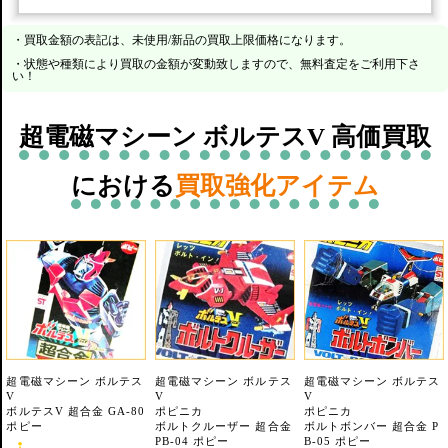
・買取金額の表記は、未使用/新品の買取上限価格になります。
・状態や種類により買取の金額が変動致しますので、無料査定をご利用下さ
い！
超電磁マシーン ボルテスV 高価買取
における
買取強化アイテム
超電磁マシーン ボルテス
超電磁マシーン ボルテス
超電磁マシーン ボルテス
V
V
V
ボルテスV 超合金 GA-80
ポピニカ
ポピニカ
ポピー
ボルトクルーザー 超合金
ボルトボンバー 超合金 P
PB-04 ポピー
B-05 ポピー