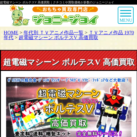
超電磁マシーン ボルテスV 高価買取｜クチコミや買取価格が多数のジョニージョイ
MENU
HOME
>
年代別 ＴＶアニメ作品一覧
>
ＴＶアニメ作品 1970
年代
>
超電磁マシーン ボルテスV 高価買取
超電磁マシーン ボルテスV 高価買取