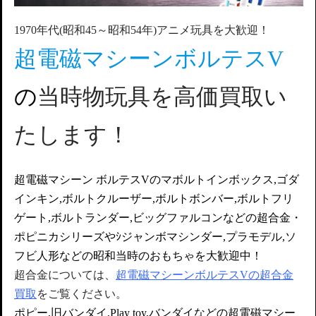
1970年代(昭和45～昭和54年)アニメ玩具を大歓迎！
超電磁マシーン
ボルテスV
の
当時物玩具を高価買取い
たします！
超電磁マシーン ボルテスVのマボルトインボックス,ゴダ
インキン,ボルトクルーザー,ボルトボンバー,ボルトフリ
ゲート,ボルトランダー,ビッグファルコンなどの超合金・
ポピニカシリーズやｼジャンボマシンダー,プラモデル,ソ
フビ人形などの昭和当時のおもちゃを大歓迎中！
超合金については、
超電磁マシーンボルテスVの超合金
買取
をご覧ください。
ポピー,旧バンダイ,Play toy,バンダイなどの超電磁マシー