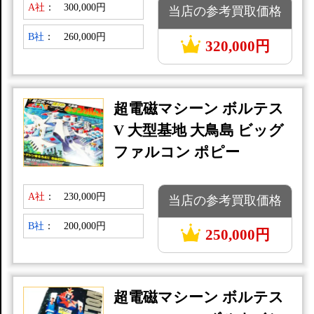
A社
：
300,000円
当店の参考買取価格
B社
：
260,000円
320,000円
超電磁マシーン ボルテス
V 大型基地 大鳥島 ビッグ
ファルコン ポピー
A社
：
230,000円
当店の参考買取価格
B社
：
200,000円
250,000円
超電磁マシーン ボルテス