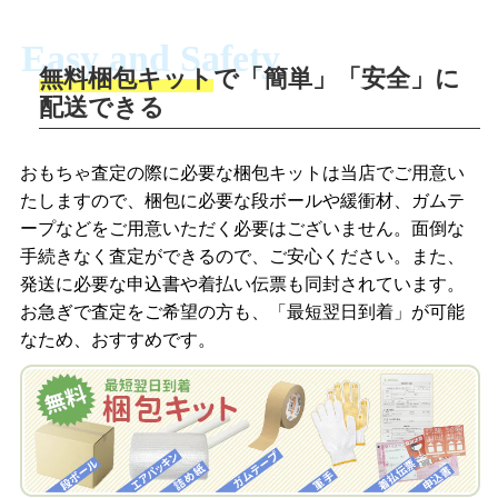
Easy and Safety
無料梱包キット
で「簡単」「安全」に
商品撮影
配送できる
LINEの友だち追加・査定画像を送信
商品を撮影して、査定フォームから画像
「ジョニージョイLINE査定」を友だちに
おもちゃ査定の際に必要な梱包キットは当店でご用意い
を送信します。
追加し、スマートフォンなどのカメラで
たしますので、梱包に必要な段ボールや緩衝材、ガムテ
撮影したおもちゃの写真をトーク中に送
ープなどをご用意いただく必要はございません。面倒な
信します。
手続きなく査定ができるので、ご安心ください。また、
梱包キットをメールで申し込み
発送に必要な申込書や着払い伝票も同封されています。
梱包キットをLINEで申し込み
お急ぎで査定をご希望の方も、「最短翌日到着」が可能
査定結果をメールで確認し、梱包キット
なため、おすすめです。
を申し込みます。梱包キットは送料無料
査定結果をLINEで確認し、梱包キットを
でお届けします。
申し込みます。梱包キットは送料無料で
お届けします。
自宅でおもちゃを発送・梱包
自宅でおもちゃを発送・梱包
梱包キットに同封する発送ガイドの手順