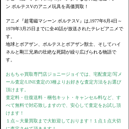
ン ボルテスVのアニメ玩具を高価買取！
アニメ『超電磁マシーン ボルテスV』は,1977年6月4日～
1978年3月25日までに全40話が放送されたテレビアニメで
す。
地球とボアザン、ボルテスとボアザン獣士、そしてハイ
ネルと剛三兄弟の壮絶な死闘が繰り広げられる物語で
す。
おもちゃ買取専門店ジョニージョイでは、宅配査定/写メ
ール査定/LINE査定の3種よりお好きな査定方法をお選び
頂けます。
査定料・往復送料・梱包キット・キャンセル料など、す
べて無料で対応致しますので、安心して査定をお試し頂
けます！
１点～大量買取まで大歓迎しております！１点１点大切
に査定させて頂きます！