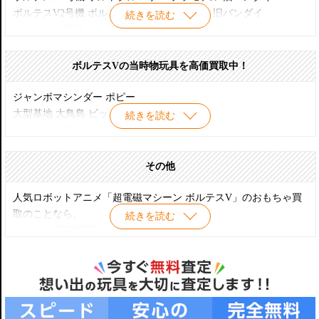
超合金 ポピニカ PB-09 大鳥島 ビッグファルコン基地 ボルテスV
ボルテスV2号機 ボルトボンバー プラモデル 旧バンダイ
続きを読む
ポピー
ボルテスV3号機 ボルトパンザー プラモデル 旧バンダイ
超合金 GODAIKIN ゴダイキン ボルトインボックス ボルテスV
ボルテスV4号機 ボルトフリゲート プラモデル 旧バンダイ
超合金魂 GX-31V ボルテスV 超合金40周年記念Ver. バンダイ
ボルテスV5号機 ボルトランダー プラモデル 旧バンダイ
ボルテスVの当時物玩具を高価買取中！
超合金魂 GX-31V ボルテスV リスペクト ボルトインボックス バン
ボルテスV ボルトインモデル プラモデル 旧バンダイ
ダイ
ジャンボマシンダー ポピー
超合金魂 GX-31 ボルテスV バンダイ
大型基地 大鳥島 ビッグファルコン ポピー
続きを読む
超合金魂 ボルテスV 大鳥島 ビッグファルコン基地 格納庫 バンダ
ミドルサイズ ソフビ ポピー
イ
ペンダント ソフビ人形 ポピー
ブリキ ゼンマイ歩行 ポピー
その他
プラデラ ボルテスV ポピー
ミサイル ボルテスV 旧バンダイ
人気ロボットアニメ「超電磁マシーン ボルテスV」のおもちゃ買
ボルテスV 分離合体 Play toy
取のことなら、
続きを読む
マスク おめん
おもちゃ買取専門店ジョニージョイにお任せください！
ボルテスV 図鑑 テレビランド ワンパック21
お気軽に査定をお試しくださいませ。
DXフル可動ロボットキット 浪曼堂