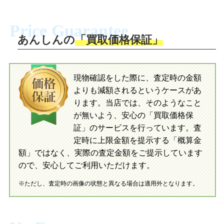
に沿い、査定するおもちゃを梱包してく
梱包キットに同封する発送ガイドの手順
ださい。お電話にて集荷依頼を行い発
に沿い、査定するおもちゃを梱包してく
Price Guarantee
送。当店へ無料で発送いただけます。
ださい。お電話にて集荷依頼を行い発
送。当店へ無料で発送いただけます。
あんしんの
「買取価格保証」
入金完了
入金完了
現物確認をした際に、査定時の金額
当店に査定したおもちゃがご到着後、ご
よりも減額されるというケースがあ
指定の口座に即日入金可能です。
当店に査定したおもちゃがご到着後、ご
指定の口座に即日入金可能です。
ります。当店では、そのようなこと
が無いよう、安心の「買取価格保
証」のサービスを行っています。査
初めての方へ
買取の流れ
写真の撮影方法
定時に上限金額を提示する「概算金
初めての方へ
LINE査定の流れ
写真の撮影方法
額」ではなく、実際の査定金額をご提示しています
ので、安心してご利用いただけます。
※ただし、査定時の画像の状態と異なる場合は適用外となります。