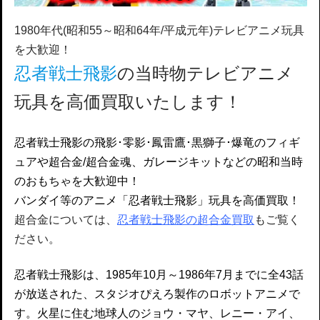
1980年代(昭和55～昭和64年/平成元年)テレビアニメ玩具
を大歓迎！
忍者戦士飛影
の当時物テレビアニメ
玩具を高価買取いたします！
忍者戦士飛影の飛影･零影･鳳雷鷹･黒獅子･爆竜のフィギ
ュアや超合金/超合金魂、ガレージキットなどの昭和当時
のおもちゃを大歓迎中！
バンダイ等のアニメ「忍者戦士飛影」玩具を高価買取！
超合金については、
忍者戦士飛影の超合金買取
もご覧く
ださい。
忍者戦士飛影は、1985年10月～1986年7月までに全43話
が放送された、スタジオぴえろ製作のロボットアニメで
す。火星に住む地球人のジョウ・マヤ、レニー・アイ、