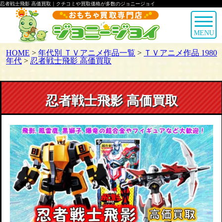
忍者戦士飛影 高価買取｜クチコミや買取価格が多数のジョニージョイ
MENU
HOME
>
年代別 ＴＶアニメ作品一覧
>
ＴＶアニメ作品 1980
年代
>
忍者戦士飛影 高価買取
忍者戦士飛影 高価買取