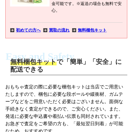
金可能です。※返送の場合も無料で安
心。
初めての方へ
買取の流れ
無料梱包キット
Easy and Safety
無料梱包キット
で「簡単」「安全」に
商品撮影
配送できる
LINEの友だち追加・査定画像を送信
商品を撮影して、査定フォームから画像
「ジョニージョイLINE査定」を友だちに
おもちゃ査定の際に必要な梱包キットは当店でご用意い
を送信します。
追加し、スマートフォンなどのカメラで
たしますので、梱包に必要な段ボールや緩衝材、ガムテ
撮影したおもちゃの写真をトーク中に送
ープなどをご用意いただく必要はございません。面倒な
信します。
手続きなく査定ができるので、ご安心ください。また、
梱包キットをメールで申し込み
発送に必要な申込書や着払い伝票も同封されています。
梱包キットをLINEで申し込み
お急ぎで査定をご希望の方も、「最短翌日到着」が可能
査定結果をメールで確認し、梱包キット
なため、おすすめです。