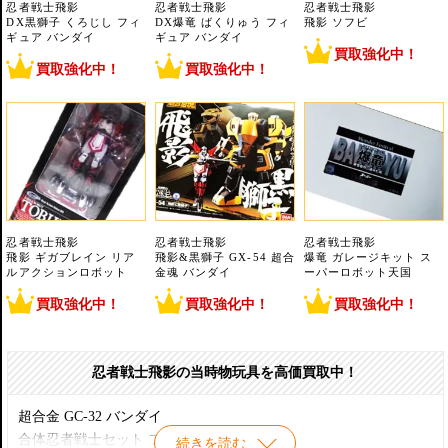
忍者戦士飛影
忍者戦士飛影
忍者戦士飛影
DX黒獅子 くろじし フィ
DX爆竜 ばくりゅう フィ
飛影 ソフビ
ギュア バンダイ
ギュア バンダイ
買取強化中！
買取強化中！
買取強化中！
忍者戦士飛影
忍者戦士飛影
忍者戦士飛影
飛影 ギガブレイン リア
飛影&黒獅子 GX-54 超合
爆竜 ガレージキット ス
ルアクションロボット
金魂 バンダイ
ーパーロボット天国
買取強化中！
買取強化中！
買取強化中！
忍者戦士飛影の当時物玩具を高価買取中！
超合金 GC-32 バンダイ
合体忍者戦士セット フィギュア バンダイ
続きを読む