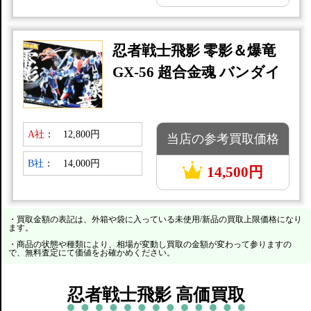
忍者戦士飛影 零影＆爆竜
GX-56 超合金魂 バンダイ
A社
：
12,800円
当店の参考買取価格
B社
：
14,000円
14,500円
・買取金額の表記は、外箱や袋に入っている未使用/新品の買取上限価格になり
ます。
・商品の状態や種類により、相場が変動し買取の金額が変わって参りますの
で、無料査定にて価値をお確かめください。
忍者戦士飛影 高価買取