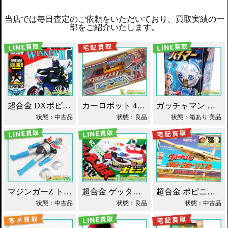
当店では毎日査定のご依頼をいただいており、買取実績の一
部をご紹介いたします。
超合金 DXポピニカ ウィナア2世 夢戦士ウイングマン PC-46 買取！
カーロボット 4WD・レッカー車 ダイアクロン買取！
ガッチャマン パイマー DXジャンボマシンダー買取！
状態：中古品
状態：良品
状態：箱あり 美品
マジンガーZ トーキング ソフビ マスダヤ買取！
超合金 ゲッターロボ基地 早乙女研究所 買取！
超合金 ポピニカ ウルトラセブン ウルトラホーク1号 買取！
状態：中古品
状態：良品
状態：中古品