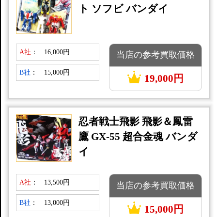
ト ソフビ バンダイ
A社
：
16,000円
当店の参考買取価格
B社
：
15,000円
19,000円
忍者戦士飛影 飛影＆鳳雷
鷹 GX-55 超合金魂 バンダ
イ
A社
：
13,500円
当店の参考買取価格
B社
：
13,000円
15,000円