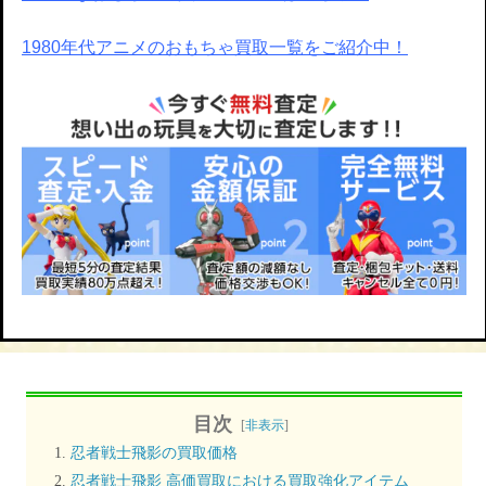
1980年代アニメのおもちゃ買取一覧をご紹介中！
目次
[
非表示
]
忍者戦士飛影の買取価格
忍者戦士飛影 高価買取における買取強化アイテム