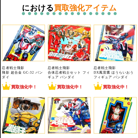
における
買取強化アイテム
忍者戦士飛影
忍者戦士飛影
忍者戦士飛影
飛影 超合金 GC-32 バン
合体忍者戦士セット フィ
DX鳳雷鷹 ほうらいおう
ダイ
ギュア バンダイ
フィギュア バンダイ
買取強化中！
買取強化中！
買取強化中！