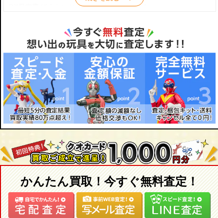
DX鳳雷鷹 ほうらいおう フィギュア バンダイ
DX黒獅子 くろじし フィギュア バンダイ
DX爆竜 ばくりゅう フィギュア バンダイ
三獣神セット ソフビ バンダイ
飛影 ソフビ
超合金魂 GX-54 飛影&黒獅子 バンダイ
超合金魂 GX-55 飛影＆鳳雷鷹 バンダイ
超合金魂 GX-56 零影＆爆竜 バンダイ
爆竜 ガレージキット スーパーロボット天国
鳳雷鷹 ガレージキット スーパーロボット天国
黒獅子 ガレージキット スーパーロボット天国
ロミナ・ラドリオ 1/6 ガレージキット アトリエ彩
零影 ガレージキット ラーク LARK
飛影 ガレージキット T・O・P!
飛影 リアルアクションロボット ギガブレイン
飛影 クリアーVer. リアルアクションロボット ギガブレイン
かんたん買取！今すぐ無料査定！
飛影 ブラックVer. リアルアクションロボット ギガブレイン