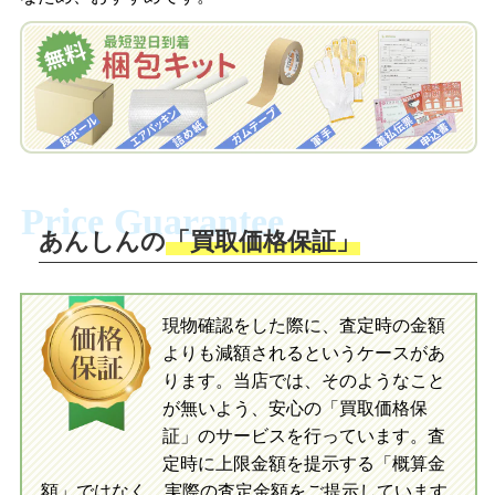
を申し込みます。梱包キットは送料無料
査定結果をLINEで確認し、梱包キットを
でお届けします。
申し込みます。梱包キットは送料無料で
お届けします。
自宅でおもちゃを発送・梱包
自宅でおもちゃを発送・梱包
梱包キットに同封する発送ガイドの手順
に沿い、査定するおもちゃを梱包してく
梱包キットに同封する発送ガイドの手順
ださい。お電話にて集荷依頼を行い発
に沿い、査定するおもちゃを梱包してく
Price Guarantee
送。当店へ無料で発送いただけます。
ださい。お電話にて集荷依頼を行い発
送。当店へ無料で発送いただけます。
あんしんの
「買取価格保証」
入金完了
入金完了
現物確認をした際に、査定時の金額
当店に査定したおもちゃがご到着後、ご
よりも減額されるというケースがあ
指定の口座に即日入金可能です。
当店に査定したおもちゃがご到着後、ご
指定の口座に即日入金可能です。
ります。当店では、そのようなこと
が無いよう、安心の「買取価格保
証」のサービスを行っています。査
初めての方へ
買取の流れ
写真の撮影方法
定時に上限金額を提示する「概算金
初めての方へ
LINE査定の流れ
写真の撮影方法
額」ではなく、実際の査定金額をご提示しています