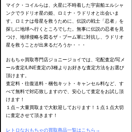
マイク・コイルらは、火星に不時着した宇宙船エルシャ
ンクでラドリオ星の姫、ロミナ・ラドリオと出会いま
す。ロミナは母星を救うために、伝説の戦士「忍者」を
探しに地球へ行くところでした。無事に伝説の忍者を見
つけ、地球侵略を図るザ・ブーム軍に対抗し、ラドリオ
星を救うことが出来るだろうか・・・
おもちゃ買取専門店ジョニージョイでは、宅配査定/写メ
ール査定/LINE査定の3種よりお好きな査定方法をお選び
頂けます。
査定料・往復送料・梱包キット・キャンセル料など、す
べて無料で対応致しますので、安心して査定をお試し頂
けます！
１点～大量買取まで大歓迎しております！１点１点大切
に査定させて頂きます！
レトロなおもちゃの買取商品一覧はこちら→