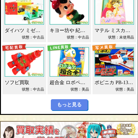
ダイハツ ミゼット ブリキ マスダヤ買取！
キヨー坊や 紀陽銀行 店頭用 貯金箱 ソフビ買取！
マテル ミスカメラマン バービー人形 買取！
状態：中古品
状態：中古品
状態：未使用品
ソフビ買取
超合金 ロボペケ GA-44 がんばれ!!ロボコン 買取！
ポピニカ PB-13 シグコンジェット 買取！
状態：中古品
状態：美品
状態：美品
もっと見る