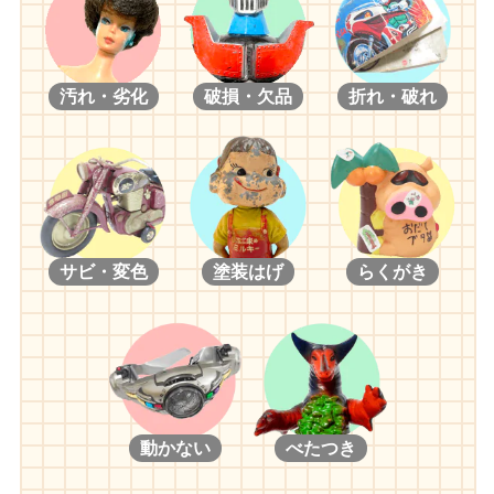
汚れ・劣化
破損・欠品
折れ・破れ
サビ・変色
塗装はげ
らくがき
動かない
べたつき