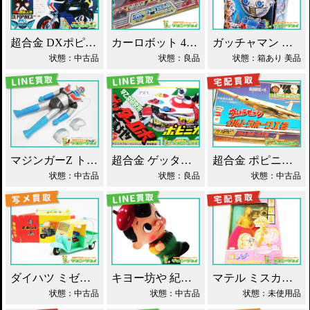
超合金 DXポピニカ ウィナア2世 夢戦士ウイングマン PC-46 買取！
カーロボット 4WD・レッカー車 ダイアクロン買取！
ガッチャマン パイマー DXジャンボマシンダー買取！
状態：中古品
状態：良品
状態：箱あり 美品
マジンガーZ トーキング ソフビ マスダヤ買取！
超合金 ゲッターロボ基地 早乙女研究所 買取！
超合金 ポピニカ ウルトラセブン ウルトラホーク1号 買取！
状態：中古品
状態：良品
状態：中古品
ダイハツ ミゼット ブリキ マスダヤ買取！
キヨー坊や 紀陽銀行 店頭用 貯金箱 ソフビ買取！
マテル ミスカメラマン バービー人形 買取！
状態：中古品
状態：中古品
状態：未使用品