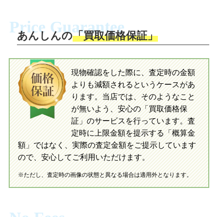
に沿い、査定するおもちゃを梱包してく
梱包キットに同封する発送ガイドの手順
ださい。お電話にて集荷依頼を行い発
に沿い、査定するおもちゃを梱包してく
Price Guarantee
送。当店へ無料で発送いただけます。
ださい。お電話にて集荷依頼を行い発
送。当店へ無料で発送いただけます。
あんしんの
「買取価格保証」
入金完了
入金完了
現物確認をした際に、査定時の金額
当店に査定したおもちゃがご到着後、ご
よりも減額されるというケースがあ
指定の口座に即日入金可能です。
当店に査定したおもちゃがご到着後、ご
指定の口座に即日入金可能です。
ります。当店では、そのようなこと
が無いよう、安心の「買取価格保
証」のサービスを行っています。査
初めての方へ
買取の流れ
写真の撮影方法
定時に上限金額を提示する「概算金
初めての方へ
LINE査定の流れ
写真の撮影方法
額」ではなく、実際の査定金額をご提示しています
ので、安心してご利用いただけます。
※ただし、査定時の画像の状態と異なる場合は適用外となります。