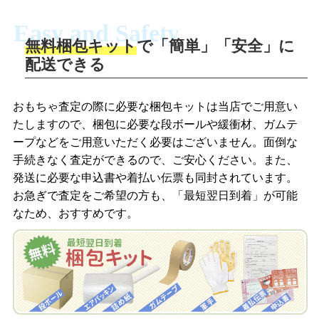
Easy and Safety
無料梱包キット
で「簡単」「安全」に
商品撮影
配送できる
LINEの友だち追加・査定画像を送信
商品を撮影して、査定フォームから画像
「ジョニージョイLINE査定」を友だちに
おもちゃ査定の際に必要な梱包キットは当店でご用意い
を送信します。
追加し、スマートフォンなどのカメラで
たしますので、梱包に必要な段ボールや緩衝材、ガムテ
撮影したおもちゃの写真をトーク中に送
ープなどをご用意いただく必要はございません。面倒な
信します。
手続きなく査定ができるので、ご安心ください。また、
梱包キットをメールで申し込み
発送に必要な申込書や着払い伝票も同封されています。
梱包キットをLINEで申し込み
お急ぎで査定をご希望の方も、「最短翌日到着」が可能
査定結果をメールで確認し、梱包キット
なため、おすすめです。
を申し込みます。梱包キットは送料無料
査定結果をLINEで確認し、梱包キットを
でお届けします。
申し込みます。梱包キットは送料無料で
お届けします。
自宅でおもちゃを発送・梱包
自宅でおもちゃを発送・梱包
梱包キットに同封する発送ガイドの手順