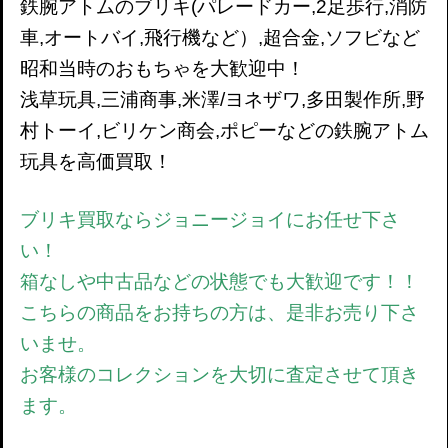
鉄腕アトムのブリキ(パレードカー,2足歩行,消防
車,オートバイ,飛行機など）,超合金,ソフビなど
昭和当時のおもちゃを大歓迎中！
浅草玩具,三浦商事,米澤/ヨネザワ,多田製作所,野
村トーイ,ビリケン商会,ポピーなどの鉄腕アトム
玩具を高価買取！
ブリキ買取ならジョニージョイにお任せ下さ
い！
箱なしや中古品などの状態でも大歓迎です！！
こちらの商品をお持ちの方は、是非お売り下さ
いませ。
お客様のコレクションを大切に査定させて頂き
ます。