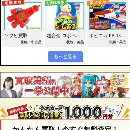
ソフビ買取
超合金 ロボペケ GA-44 がんばれ!!ロボコン 買取！
ポピニカ PB-13 シグコンジェット 買取！
状態：中古品
状態：美品
状態：美品
もっと見る
かんたん買取！今すぐ無料査定！