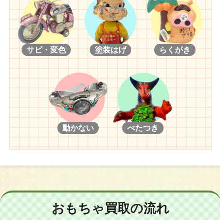
サビ・変色
塗装はげ
らくがき
動かない
べたつき
おもちゃ買取の流れ