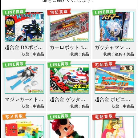
超合金 DXポピニカ ウィナア2世 夢戦士ウイングマン PC-46 買取！
カーロボット 4WD・レッカー車 ダイアクロン買取！
ガッチャマン パイマー DXジャンボマシンダー買取！
状態：中古品
状態：良品
状態：箱あり 美品
マジンガーZ トーキング ソフビ マスダヤ買取！
超合金 ゲッターロボ基地 早乙女研究所 買取！
超合金 ポピニカ ウルトラセブン ウルトラホーク1号 買取！
状態：中古品
状態：良品
状態：中古品