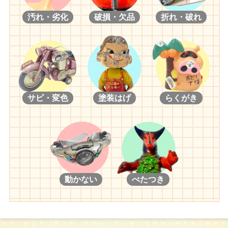
汚れ・劣化
破損・欠品
折れ・破れ
サビ・変色
塗装はげ
らくがき
動かない
べたつき