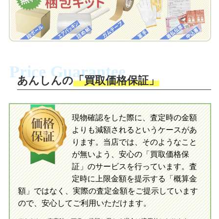
自宅でおもちゃを発送・梱包
自宅でおもちゃを発送・梱包
梱包キットに同封する発送ガイドの手順
に沿い、査定するおもちゃを梱包してく
梱包キットに同封する発送ガイドの手順
ださい。お電話にて集荷依頼を行い発
に沿い、査定するおもちゃを梱包してく
Price Guarantee
送。当店へ無料で発送いただけます。
ださい。お電話にて集荷依頼を行い発
送。当店へ無料で発送いただけます。
あんしんの
「買取価格保証」
入金完了
入金完了
現物確認をした際に、査定時の金額
当店に査定したおもちゃがご到着後、ご
よりも減額されるというケースがあ
指定の口座に即日入金可能です。
当店に査定したおもちゃがご到着後、ご
指定の口座に即日入金可能です。
ります。当店では、そのようなこと
が無いよう、安心の「買取価格保
証」のサービスを行っています。査
初めての方へ
買取の流れ
写真の撮影方法
定時に上限金額を提示する「概算金
初めての方へ
LINE査定の流れ
写真の撮影方法
額」ではなく、実際の査定金額をご提示しています
ので、安心してご利用いただけます。