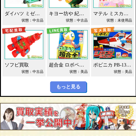
ダイハツ ミゼット ブリキ マスダヤ買取！
キヨー坊や 紀陽銀行 店頭用 貯金箱 ソフビ買取！
マテル ミスカメラマン バービー人形 買取！
状態：中古品
状態：中古品
状態：未使用品
ソフビ買取
超合金 ロボペケ GA-44 がんばれ!!ロボコン 買取！
ポピニカ PB-13 シグコンジェット 買取！
状態：中古品
状態：美品
状態：美品
もっと見る