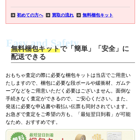
初めての方へ
買取の流れ
無料梱包キット
Easy and Safety
無料梱包キット
で「簡単」「安全」に
商品撮影
配送できる
LINEの友だち追加・査定画像を送信
商品を撮影して、査定フォームから画像
「ジョニージョイLINE査定」を友だちに
おもちゃ査定の際に必要な梱包キットは当店でご用意い
を送信します。
追加し、スマートフォンなどのカメラで
たしますので、梱包に必要な段ボールや緩衝材、ガムテ
撮影したおもちゃの写真をトーク中に送
ープなどをご用意いただく必要はございません。面倒な
信します。
手続きなく査定ができるので、ご安心ください。また、
梱包キットをメールで申し込み
発送に必要な申込書や着払い伝票も同封されています。
梱包キットをLINEで申し込み
お急ぎで査定をご希望の方も、「最短翌日到着」が可能
査定結果をメールで確認し、梱包キット
なため、おすすめです。
を申し込みます。梱包キットは送料無料
査定結果をLINEで確認し、梱包キットを
でお届けします。
申し込みます。梱包キットは送料無料で
お届けします。