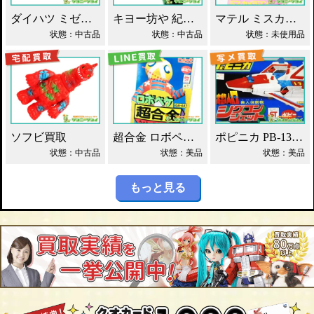
ダイハツ ミゼット ブリキ マスダヤ買取！
キヨー坊や 紀陽銀行 店頭用 貯金箱 ソフビ買取！
マテル ミスカメラマン バービー人形 買取！
状態：中古品
状態：中古品
状態：未使用品
ソフビ買取
超合金 ロボペケ GA-44 がんばれ!!ロボコン 買取！
ポピニカ PB-13 シグコンジェット 買取！
状態：中古品
状態：美品
状態：美品
もっと見る