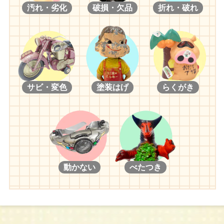
汚れ・劣化
破損・欠品
折れ・破れ
サビ・変色
塗装はげ
らくがき
動かない
べたつき