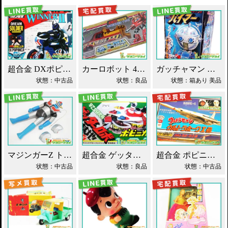
超合金 DXポピニカ ウィナア2世 夢戦士ウイングマン PC-46 買取！
カーロボット 4WD・レッカー車 ダイアクロン買取！
ガッチャマン パイマー DXジャンボマシンダー買取！
状態：中古品
状態：良品
状態：箱あり 美品
マジンガーZ トーキング ソフビ マスダヤ買取！
超合金 ゲッターロボ基地 早乙女研究所 買取！
超合金 ポピニカ ウルトラセブン ウルトラホーク1号 買取！
状態：中古品
状態：良品
状態：中古品