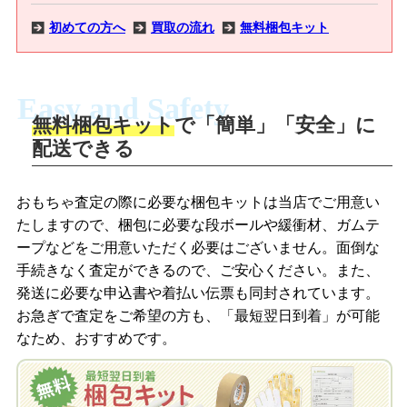
初めての方へ
買取の流れ
無料梱包キット
Easy and Safety
無料梱包キット
で「簡単」「安全」に
商品撮影
配送できる
LINEの友だち追加・査定画像を送信
商品を撮影して、査定フォームから画像
「ジョニージョイLINE査定」を友だちに
おもちゃ査定の際に必要な梱包キットは当店でご用意い
を送信します。
追加し、スマートフォンなどのカメラで
たしますので、梱包に必要な段ボールや緩衝材、ガムテ
撮影したおもちゃの写真をトーク中に送
ープなどをご用意いただく必要はございません。面倒な
信します。
手続きなく査定ができるので、ご安心ください。また、
梱包キットをメールで申し込み
発送に必要な申込書や着払い伝票も同封されています。
梱包キットをLINEで申し込み
お急ぎで査定をご希望の方も、「最短翌日到着」が可能
査定結果をメールで確認し、梱包キット
なため、おすすめです。
を申し込みます。梱包キットは送料無料
査定結果をLINEで確認し、梱包キットを
でお届けします。
申し込みます。梱包キットは送料無料で
お届けします。