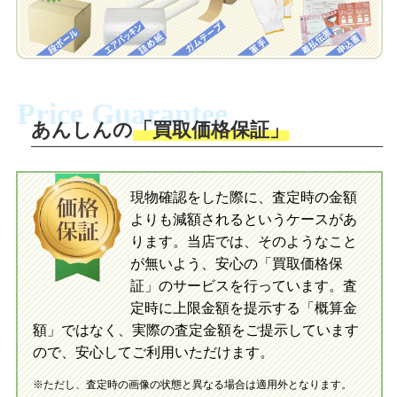
自宅でおもちゃを発送・梱包
自宅でおもちゃを発送・梱包
梱包キットに同封する発送ガイドの手順
に沿い、査定するおもちゃを梱包してく
梱包キットに同封する発送ガイドの手順
ださい。お電話にて集荷依頼を行い発
に沿い、査定するおもちゃを梱包してく
Price Guarantee
送。当店へ無料で発送いただけます。
ださい。お電話にて集荷依頼を行い発
送。当店へ無料で発送いただけます。
あんしんの
「買取価格保証」
入金完了
入金完了
現物確認をした際に、査定時の金額
当店に査定したおもちゃがご到着後、ご
よりも減額されるというケースがあ
指定の口座に即日入金可能です。
当店に査定したおもちゃがご到着後、ご
指定の口座に即日入金可能です。
ります。当店では、そのようなこと
が無いよう、安心の「買取価格保
証」のサービスを行っています。査
初めての方へ
買取の流れ
写真の撮影方法
定時に上限金額を提示する「概算金
初めての方へ
LINE査定の流れ
写真の撮影方法
額」ではなく、実際の査定金額をご提示しています
ので、安心してご利用いただけます。
※ただし、査定時の画像の状態と異なる場合は適用外となります。