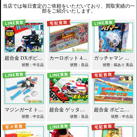
当店では毎日査定のご依頼をいただいており、買取実績の一
部をご紹介いたします。
超合金 DXポピニカ ウィナア2世 夢戦士ウイングマン PC-46 買取！
カーロボット 4WD・レッカー車 ダイアクロン買取！
ガッチャマン パイマー DXジャンボマシンダー買取！
状態：中古品
状態：良品
状態：箱あり 美品
マジンガーZ トーキング ソフビ マスダヤ買取！
超合金 ゲッターロボ基地 早乙女研究所 買取！
超合金 ポピニカ ウルトラセブン ウルトラホーク1号 買取！
状態：中古品
状態：良品
状態：中古品