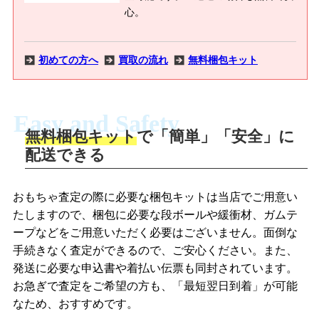
心。
初めての方へ
買取の流れ
無料梱包キット
Easy and Safety
無料梱包キット
で「簡単」「安全」に
商品撮影
配送できる
LINEの友だち追加・査定画像を送信
商品を撮影して、査定フォームから画像
「ジョニージョイLINE査定」を友だちに
おもちゃ査定の際に必要な梱包キットは当店でご用意い
を送信します。
追加し、スマートフォンなどのカメラで
たしますので、梱包に必要な段ボールや緩衝材、ガムテ
撮影したおもちゃの写真をトーク中に送
ープなどをご用意いただく必要はございません。面倒な
信します。
手続きなく査定ができるので、ご安心ください。また、
梱包キットをメールで申し込み
発送に必要な申込書や着払い伝票も同封されています。
梱包キットをLINEで申し込み
お急ぎで査定をご希望の方も、「最短翌日到着」が可能
査定結果をメールで確認し、梱包キット
なため、おすすめです。
を申し込みます。梱包キットは送料無料
査定結果をLINEで確認し、梱包キットを