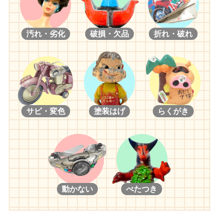
汚れ・劣化
破損・欠品
折れ・破れ
サビ・変色
塗装はげ
らくがき
動かない
べたつき