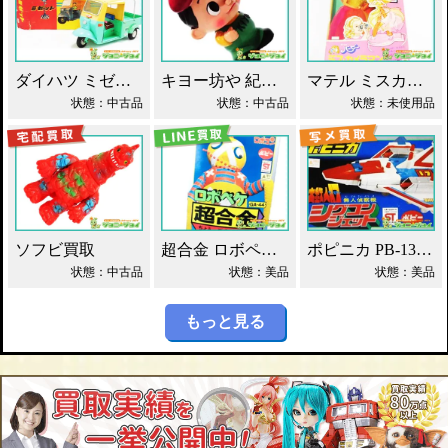
ダイハツ ミゼット ブリキ マスダヤ買取！
キヨー坊や 紀陽銀行 店頭用 貯金箱 ソフビ買取！
マテル ミスカメラマン バービー人形 買取！
状態：中古品
状態：中古品
状態：未使用品
ソフビ買取
超合金 ロボペケ GA-44 がんばれ!!ロボコン 買取！
ポピニカ PB-13 シグコンジェット 買取！
状態：中古品
状態：美品
状態：美品
もっと見る