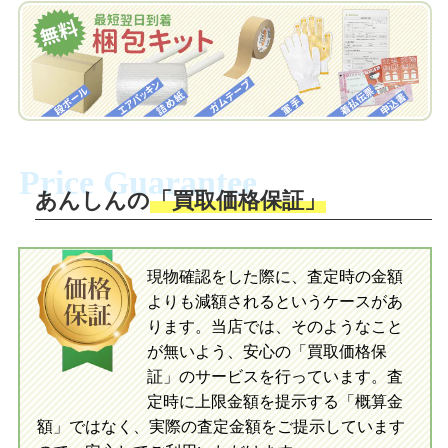
でお届けします。
申し込みます。梱包キットは送料無料で
お届けします。
自宅でおもちゃを発送・梱包
自宅でおもちゃを発送・梱包
梱包キットに同封する発送ガイドの手順
に沿い、査定するおもちゃを梱包してく
梱包キットに同封する発送ガイドの手順
ださい。お電話にて集荷依頼を行い発
に沿い、査定するおもちゃを梱包してく
Price Guarantee
送。当店へ無料で発送いただけます。
ださい。お電話にて集荷依頼を行い発
送。当店へ無料で発送いただけます。
あんしんの
「買取価格保証」
入金完了
入金完了
現物確認をした際に、査定時の金額
当店に査定したおもちゃがご到着後、ご
よりも減額されるというケースがあ
指定の口座に即日入金可能です。
当店に査定したおもちゃがご到着後、ご
指定の口座に即日入金可能です。
ります。当店では、そのようなこと
が無いよう、安心の「買取価格保
証」のサービスを行っています。査
初めての方へ
買取の流れ
写真の撮影方法
定時に上限金額を提示する「概算金
初めての方へ
LINE査定の流れ
写真の撮影方法
額」ではなく、実際の査定金額をご提示しています