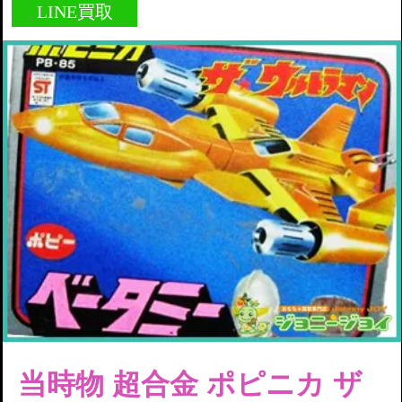
LINE買取
当時物 超合金 ポピニカ ザ