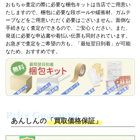
商品を撮影して、査定フォームから画像
「ジョニージョイLINE査定」を友だちに
おもちゃ査定の際に必要な梱包キットは当店でご用意い
を送信します。
追加し、スマートフォンなどのカメラで
たしますので、梱包に必要な段ボールや緩衝材、ガムテ
撮影したおもちゃの写真をトーク中に送
ープなどをご用意いただく必要はございません。面倒な
信します。
手続きなく査定ができるので、ご安心ください。また、
梱包キットをメールで申し込み
発送に必要な申込書や着払い伝票も同封されています。
梱包キットをLINEで申し込み
お急ぎで査定をご希望の方も、「最短翌日到着」が可能
査定結果をメールで確認し、梱包キット
なため、おすすめです。
を申し込みます。梱包キットは送料無料
査定結果をLINEで確認し、梱包キットを
でお届けします。
申し込みます。梱包キットは送料無料で
お届けします。
自宅でおもちゃを発送・梱包
自宅でおもちゃを発送・梱包
梱包キットに同封する発送ガイドの手順
に沿い、査定するおもちゃを梱包してく
梱包キットに同封する発送ガイドの手順
ださい。お電話にて集荷依頼を行い発
に沿い、査定するおもちゃを梱包してく
Price Guarantee
送。当店へ無料で発送いただけます。
ださい。お電話にて集荷依頼を行い発
送。当店へ無料で発送いただけます。
あんしんの
「買取価格保証」
入金完了
入金完了