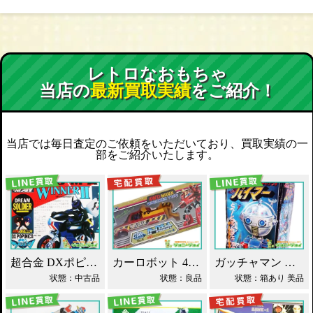
レトロなおもちゃ
当店の
最新買取実績
をご紹介！
当店では毎日査定のご依頼をいただいており、買取実績の一
部をご紹介いたします。
超合金 DXポピニカ ウィナア2世 夢戦士ウイングマン PC-46 買取！
カーロボット 4WD・レッカー車 ダイアクロン買取！
ガッチャマン パイマー DXジャンボマシンダー買取！
状態：中古品
状態：良品
状態：箱あり 美品