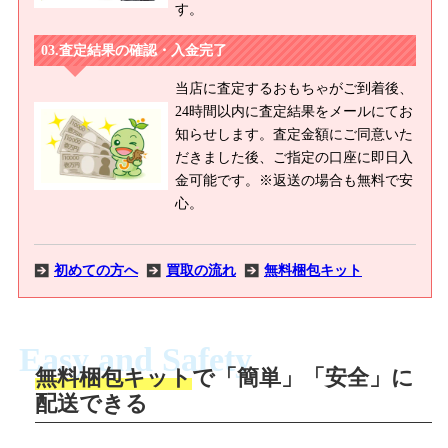
す。
査定結果の確認・入金完了
当店に査定するおもちゃがご到着後、
24時間以内に査定結果をメールにてお
知らせします。査定金額にご同意いた
だきました後、ご指定の口座に即日入
金可能です。※返送の場合も無料で安
心。
初めての方へ
買取の流れ
無料梱包キット
Easy and Safety
無料梱包キット
で「簡単」「安全」に
商品撮影
配送できる
LINEの友だち追加・査定画像を送信