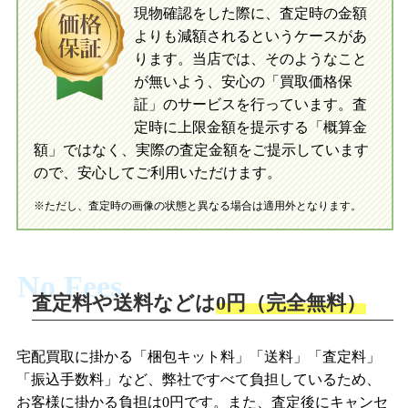
現物確認をした際に、査定時の金額
当店に査定したおもちゃがご到着後、ご
よりも減額されるというケースがあ
指定の口座に即日入金可能です。
当店に査定したおもちゃがご到着後、ご
指定の口座に即日入金可能です。
ります。当店では、そのようなこと
が無いよう、安心の「買取価格保
証」のサービスを行っています。査
初めての方へ
買取の流れ
写真の撮影方法
定時に上限金額を提示する「概算金
初めての方へ
LINE査定の流れ
写真の撮影方法
額」ではなく、実際の査定金額をご提示しています
ので、安心してご利用いただけます。
※ただし、査定時の画像の状態と異なる場合は適用外となります。
No Fees
査定料や送料などは
0円（完全無料）
宅配買取に掛かる「梱包キット料」「送料」「査定料」
「振込手数料」など、弊社ですべて負担しているため、
お客様に掛かる負担は0円です。また、査定後にキャンセ