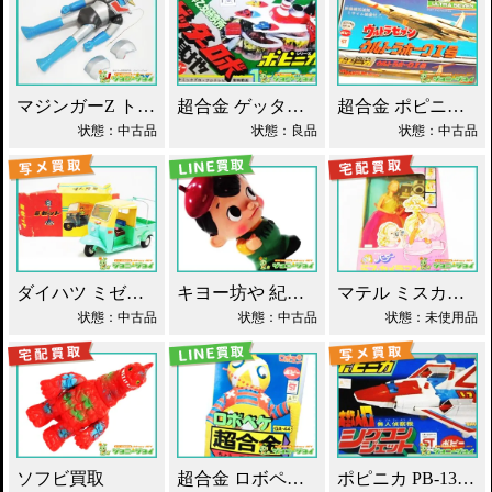
マジンガーZ トーキング ソフビ マスダヤ買取！
超合金 ゲッターロボ基地 早乙女研究所 買取！
超合金 ポピニカ ウルトラセブン ウルトラホーク1号 買取！
状態：中古品
状態：良品
状態：中古品
ダイハツ ミゼット ブリキ マスダヤ買取！
キヨー坊や 紀陽銀行 店頭用 貯金箱 ソフビ買取！
マテル ミスカメラマン バービー人形 買取！
状態：中古品
状態：中古品
状態：未使用品
ソフビ買取
超合金 ロボペケ GA-44 がんばれ!!ロボコン 買取！
ポピニカ PB-13 シグコンジェット 買取！