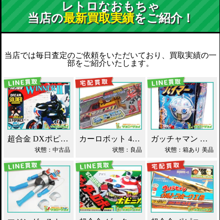
レトロなおもちゃ
当店の
最新買取実績
をご紹介！
当店では毎日査定のご依頼をいただいており、買取実績の一
部をご紹介いたします。
超合金 DXポピニカ ウィナア2世 夢戦士ウイングマン PC-46 買取！
カーロボット 4WD・レッカー車 ダイアクロン買取！
ガッチャマン パイマー DXジャンボマシンダー買取！
状態：中古品
状態：良品
状態：箱あり 美品