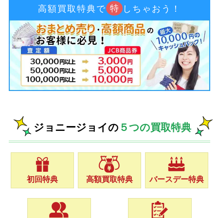
特
高額買取特典で
しちゃおう！
ジョニージョイの
５つの買取特典
初回特典
高額買取特典
バースデー特典