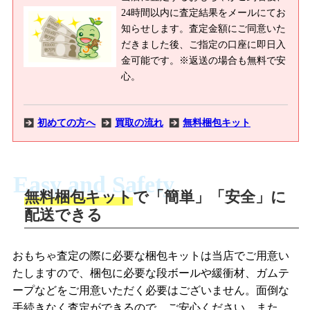
24時間以内に査定結果をメールにてお
知らせします。査定金額にご同意いた
だきました後、ご指定の口座に即日入
金可能です。※返送の場合も無料で安
心。
初めての方へ
買取の流れ
無料梱包キット
Easy and Safety
無料梱包キット
で「簡単」「安全」に
商品撮影
配送できる
LINEの友だち追加・査定画像を送信
商品を撮影して、査定フォームから画像
「ジョニージョイLINE査定」を友だちに
おもちゃ査定の際に必要な梱包キットは当店でご用意い
を送信します。
追加し、スマートフォンなどのカメラで
たしますので、梱包に必要な段ボールや緩衝材、ガムテ
撮影したおもちゃの写真をトーク中に送
ープなどをご用意いただく必要はございません。面倒な
信します。
手続きなく査定ができるので、ご安心ください。また、