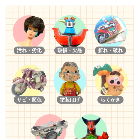
汚れ・劣化
破損・欠品
折れ・破れ
サビ・変色
塗装はげ
らくがき