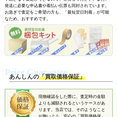
梱包キットをメールで申し込み
発送に必要な申込書や着払い伝票も同封されています。
梱包キットをLINEで申し込み
お急ぎで査定をご希望の方も、「最短翌日到着」が可能
査定結果をメールで確認し、梱包キット
なため、おすすめです。
を申し込みます。梱包キットは送料無料
査定結果をLINEで確認し、梱包キットを
でお届けします。
申し込みます。梱包キットは送料無料で
お届けします。
自宅でおもちゃを発送・梱包
自宅でおもちゃを発送・梱包
梱包キットに同封する発送ガイドの手順
に沿い、査定するおもちゃを梱包してく
梱包キットに同封する発送ガイドの手順
ださい。お電話にて集荷依頼を行い発
に沿い、査定するおもちゃを梱包してく
Price Guarantee
送。当店へ無料で発送いただけます。
ださい。お電話にて集荷依頼を行い発
送。当店へ無料で発送いただけます。
あんしんの
「買取価格保証」
入金完了
入金完了
現物確認をした際に、査定時の金額
当店に査定したおもちゃがご到着後、ご
よりも減額されるというケースがあ
指定の口座に即日入金可能です。
当店に査定したおもちゃがご到着後、ご
指定の口座に即日入金可能です。
ります。当店では、そのようなこと
が無いよう、安心の「買取価格保