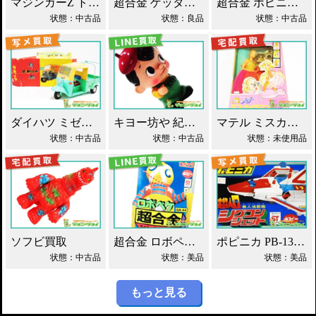
マジンガーZ トーキング ソフビ マスダヤ買取！
超合金 ゲッターロボ基地 早乙女研究所 買取！
超合金 ポピニカ ウルトラセブン ウルトラホーク1号 買取！
状態：中古品
状態：良品
状態：中古品
ダイハツ ミゼット ブリキ マスダヤ買取！
キヨー坊や 紀陽銀行 店頭用 貯金箱 ソフビ買取！
マテル ミスカメラマン バービー人形 買取！
状態：中古品
状態：中古品
状態：未使用品
ソフビ買取
超合金 ロボペケ GA-44 がんばれ!!ロボコン 買取！
ポピニカ PB-13 シグコンジェット 買取！
状態：中古品
状態：美品
状態：美品
もっと見る