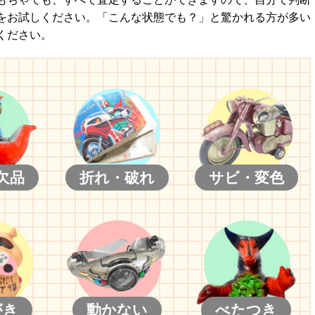
をお試しください。「こんな状態でも？」と驚かれる方が多い
ください。
欠品
折れ・破れ
サビ・変色
がき
動かない
べたつき