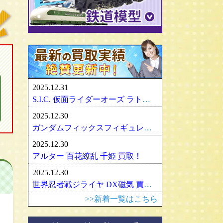
パリセイズ/PALISADES
ミニチャンプス
化物語・偽物語
ULTRA-ACT
リカちゃん
メズコ/MEZCO
hpiレーシング
ガンダム/GUNDAM
百花繚乱
SDX
バービー
プレイアーツ/PLAY ARTS
ノレブ/NOREV
ゾイド/ZOIDS
内藤ルネ/ルネドール
マスターレプリカ/MR
京商/KYOSHO
マクロス/MACROSS
シルバニアファミリー
RAH
ダイヤペット/Diapet
アーマード・コア
マドレーヌちゃん
VCD
アオシマ / DISM
アルター/ALTER
スーパーロボット大戦
カトー/KATO
ベアブリック・BE＠RBRICK
ブラーゴ/Bburago
グッドスマイルカンパニー
フレームアームズ/ガール
トミックス/TOMIX
2025.12.31
ヘルパ/herpa
マックスファクトリー
魔神英雄伝ワタル
ﾏｲｸﾛｴｰｽ/MICRO ACE
S.I.C. 仮面ライダーオーズ ラトラーターコンボ買取
大盛屋 ミクロペット
壽屋/コトブキヤ
車・バイク
ｸﾞﾘｰﾝﾏｯｸｽ/GREENMAX
2025.12.30
イクソ/IXO
グリフォンエンタープライズ
戦車・軍用機・軍艦
ボークス/ＶＯＬＫＳ
天賞堂/Tenshodo
ガンダムフィックスフィギュレーション GFF おまとめ買取！
ﾋﾞｰﾋﾞｰｱｰﾙ/BBR
フリーイング/FREEing
旅客機/飛行機
メディコムトイ
ワールド工芸
2025.12.30
やまと/YAMATO
船・ボート
セキグチ
Bトレインショーティー
アルター 百花繚乱 千姫 買取！
ダイキ工業/DAIKI
建築物
ペットワークス/PetWORKs
モデモ/MODEMO
2025.12.30
デコトラ
やまと/YAMATO
エンドウ/TER
アメリカ車
世界忍者戦ジライヤ DX磁気 買取！
ミニ四駆
ママチャップトイ
ピノチオ模型
イタリア車
>>新着一覧はこちら
オビツドール/OBITSU
ムサシノモデル
イギリス車
マテル/Mattel
アマミヤ/奄美屋
ドイツ車