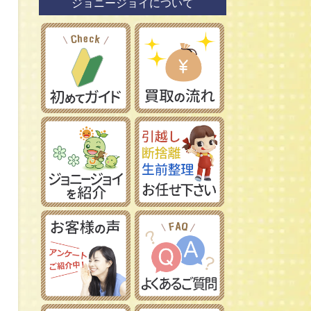
ジョニージョイについて
鉄道模型社
日本車
タミヤ/田宮模型
レーマン/LGB
フランス車
ハセガワ/長谷川製作所
フジミ模型/FUJIMI
アオシマ/青島文化教材社
イマイ/IMAI /今井科学
Ｎゲージ
コトブキヤ/壽屋
ＨＯゲージ
イタレリ/ITALERI
Ｚゲージ
レベル/Revell
車両パーツ
ストラクチャー
Ｇゲージ
Ｏゲージ