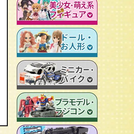
レトロプラモデル
鉄人28号
人造人間キカイダー
旧トランスフォーマー
新世紀エヴァンゲリオン
牙狼-GARO
スターウォーズ
ビンテージ セルロイド人形
AKIRA/アキラ
機動戦士ガンダム
アイアンマン/IRON MAN
仮面ライダーカード
ドラゴンクエスト
マジンガーＺ
プレデター/PREDATOR
ファイナルファンタジー/FF
ゲッターロボ
エイリアン/ALIEN
トランスフォーマー
ターミネーター
セーラームーン
マクロス
マルサン/MARUSAN
ロボコップ
初音ミク
メタルヒーローシリーズ
ブルマァク/BULLMARK
バットマン
P.O.P
魔法少女まどか☆マギカ
スーパー戦隊
ポピー/POPY
グレムリン
RAH
フェイト/Fate
旧タカラ/TAKARA
バイオハザード
CCP キン肉マン
武装神姫
ブライス/Blythe
旧バンダイ/BANDAI
ディズニー
超像可動
魔法少女リリカルなのは
プーリップ/Pullip
タカトクトイス/T.T
リビングデッドドールズ/LDD
聖闘士聖衣神話
艦隊これくしょん -艦これ-
超合金魂
スーパードルフィー/ドルフィードリーム
中嶋製作所
Figuarts/フィギュアーツ
けいおん！
ROBOT魂
アゾンドール/AZONE
ヨネザワ/米澤玩具
ワールドコレクタブル
すーぱーそに子
RAH
モモコ/momoko
トミカ/TOMICA
プレイモービル
一騎当千
マスターピース
ハイブリッドアクティブ/HAF
ホットトイズ/HOT TOYS
オートアート/AUTOart
東方Project
M1号
えっくす☆きゅーと
サイドショウ/SIDE SHOW
エブロ/EBBRO
涼宮ハルヒの憂鬱
S.H.モンスターアーツ
ピュアニーモ