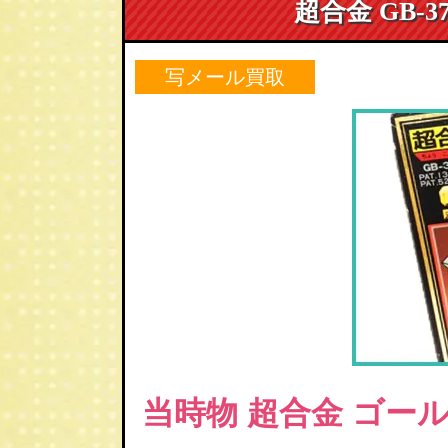
超合金 GB-
写メール買取
当時物 超合金 ゴール