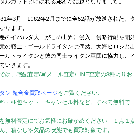
タルカットと呼ばれる彫刻が話題となりました。
1年3月～1982年2月までに全52話が放送された、
なります。
悪のイバルダ大王がこの世界に侵入、侵略行動を開
元の戦士・ゴールドライタンは偶然、大海ヒロシと
ールドライタンと彼の同士ライタン軍団に協力し、
ていきます。
は、宅配査定/写メール査定/LINE査定の3種よりお
タン 超合金買取ページ
をご覧ください。
料・梱包キット・キャンセル料など、すべて無料で
を無料査定にてお気軽にお確かめください。
１点１
ん、箱なしや欠品の状態でも買取対象です。