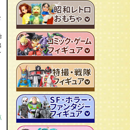
ＴＶアニメ作品 1980年代
タ
特撮・戦隊 TV番組 1960年代
特撮・戦隊 TV番組 1970年代
始
出
超合金・DX超合金
イ
ブリキおもちゃ
ソフビ
広告ノベルティグッズ
ジャンボマシンダー
ワンピース/ONE PIECE
キャラクター消しゴム
ジョジョの奇妙な冒険
ビックリマンシール
聖闘士聖矢
ダイアクロン
キン肉マン
変身サイボーグ
ドラゴンボール
仮面ライダー
点
昭和レトロなミニカー
北斗の拳
ウルトラマン・怪獣
ミクロマン
ルパン三世
ゴジラ