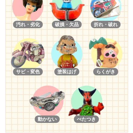
汚れ・劣化
破損・欠品
折れ・破れ
サビ・変色
塗装はげ
らくがき
動かない
べたつき