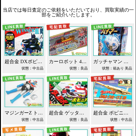
当店では毎日査定のご依頼をいただいており、買取実績の一
部をご紹介いたします。
超合金 DXポピニカ ウィナア2世 夢戦士ウイングマン PC-46 買取！
カーロボット 4WD・レッカー車 ダイアクロン買取！
ガッチャマン パイマー DXジャンボマシンダー買取！
状態：中古品
状態：良品
状態：箱あり 美品
マジンガーZ トーキング ソフビ マスダヤ買取！
超合金 ゲッターロボ基地 早乙女研究所 買取！
超合金 ポピニカ ウルトラセブン ウルトラホーク1号 買取！
状態：中古品
状態：良品
状態：中古品