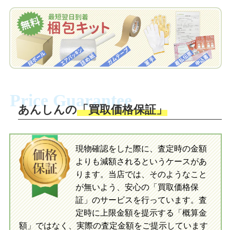
を申し込みます。梱包キットは送料無料
査定結果をLINEで確認し、梱包キットを
でお届けします。
申し込みます。梱包キットは送料無料で
お届けします。
自宅でおもちゃを発送・梱包
自宅でおもちゃを発送・梱包
梱包キットに同封する発送ガイドの手順
に沿い、査定するおもちゃを梱包してく
梱包キットに同封する発送ガイドの手順
ださい。お電話にて集荷依頼を行い発
に沿い、査定するおもちゃを梱包してく
Price Guarantee
送。当店へ無料で発送いただけます。
ださい。お電話にて集荷依頼を行い発
送。当店へ無料で発送いただけます。
あんしんの
「買取価格保証」
入金完了
入金完了
現物確認をした際に、査定時の金額
当店に査定したおもちゃがご到着後、ご
よりも減額されるというケースがあ
指定の口座に即日入金可能です。
当店に査定したおもちゃがご到着後、ご
指定の口座に即日入金可能です。
ります。当店では、そのようなこと
が無いよう、安心の「買取価格保
証」のサービスを行っています。査
初めての方へ
買取の流れ
写真の撮影方法
定時に上限金額を提示する「概算金
初めての方へ
LINE査定の流れ
写真の撮影方法
額」ではなく、実際の査定金額をご提示しています