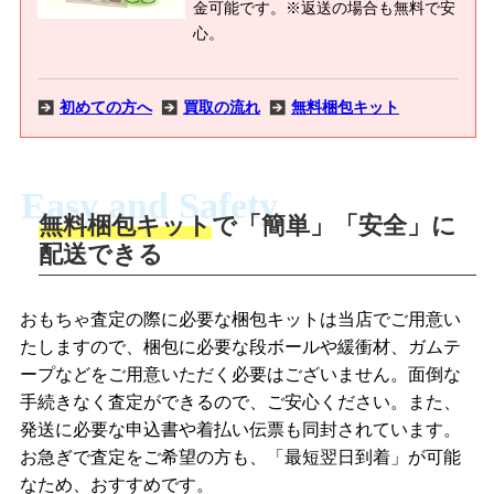
金可能です。※返送の場合も無料で安
心。
初めての方へ
買取の流れ
無料梱包キット
Easy and Safety
無料梱包キット
で「簡単」「安全」に
商品撮影
配送できる
LINEの友だち追加・査定画像を送信
商品を撮影して、査定フォームから画像
「ジョニージョイLINE査定」を友だちに
おもちゃ査定の際に必要な梱包キットは当店でご用意い
を送信します。
追加し、スマートフォンなどのカメラで
たしますので、梱包に必要な段ボールや緩衝材、ガムテ
撮影したおもちゃの写真をトーク中に送
ープなどをご用意いただく必要はございません。面倒な
信します。
手続きなく査定ができるので、ご安心ください。また、
梱包キットをメールで申し込み
発送に必要な申込書や着払い伝票も同封されています。
梱包キットをLINEで申し込み
お急ぎで査定をご希望の方も、「最短翌日到着」が可能
査定結果をメールで確認し、梱包キット
なため、おすすめです。