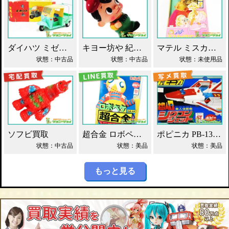
ダイハツ ミゼット ブリキ マスダヤ買取！
キヨー坊や 紀陽銀行 店頭用 貯金箱 ソフビ買取！
マテル ミスカメラマン バービー人形 買取！
状態：中古品
状態：中古品
状態：未使用品
ソフビ買取
超合金 ロボペケ GA-44 がんばれ!!ロボコン 買取！
ポピニカ PB-13 シグコンジェット 買取！
状態：中古品
状態：美品
状態：美品
もっと見る