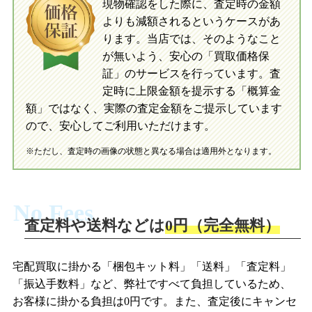
現物確認をした際に、査定時の金額
当店に査定したおもちゃがご到着後、ご
よりも減額されるというケースがあ
指定の口座に即日入金可能です。
当店に査定したおもちゃがご到着後、ご
指定の口座に即日入金可能です。
ります。当店では、そのようなこと
が無いよう、安心の「買取価格保
証」のサービスを行っています。査
初めての方へ
買取の流れ
写真の撮影方法
定時に上限金額を提示する「概算金
初めての方へ
LINE査定の流れ
写真の撮影方法
額」ではなく、実際の査定金額をご提示しています
ので、安心してご利用いただけます。
※ただし、査定時の画像の状態と異なる場合は適用外となります。
No Fees
査定料や送料などは
0円（完全無料）
宅配買取に掛かる「梱包キット料」「送料」「査定料」
「振込手数料」など、弊社ですべて負担しているため、
お客様に掛かる負担は0円です。また、査定後にキャンセ