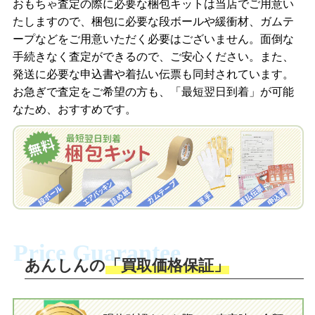
商品を撮影して、査定フォームから画像
「ジョニージョイLINE査定」を友だちに
おもちゃ査定の際に必要な梱包キットは当店でご用意い
を送信します。
追加し、スマートフォンなどのカメラで
たしますので、梱包に必要な段ボールや緩衝材、ガムテ
撮影したおもちゃの写真をトーク中に送
ープなどをご用意いただく必要はございません。面倒な
信します。
手続きなく査定ができるので、ご安心ください。また、
梱包キットをメールで申し込み
発送に必要な申込書や着払い伝票も同封されています。
梱包キットをLINEで申し込み
お急ぎで査定をご希望の方も、「最短翌日到着」が可能
査定結果をメールで確認し、梱包キット
なため、おすすめです。
を申し込みます。梱包キットは送料無料
査定結果をLINEで確認し、梱包キットを
でお届けします。
申し込みます。梱包キットは送料無料で
お届けします。
自宅でおもちゃを発送・梱包
自宅でおもちゃを発送・梱包
梱包キットに同封する発送ガイドの手順
に沿い、査定するおもちゃを梱包してく
梱包キットに同封する発送ガイドの手順
ださい。お電話にて集荷依頼を行い発
に沿い、査定するおもちゃを梱包してく
Price Guarantee
送。当店へ無料で発送いただけます。
ださい。お電話にて集荷依頼を行い発
送。当店へ無料で発送いただけます。
あんしんの
「買取価格保証」
入金完了
入金完了