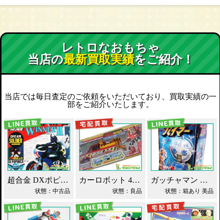
レトロなおもちゃ
当店の
最新買取実績
をご紹介！
当店では毎日査定のご依頼をいただいており、買取実績の一
部をご紹介いたします。
超合金 DXポピニカ ウィナア2世 夢戦士ウイングマン PC-46 買取！
カーロボット 4WD・レッカー車 ダイアクロン買取！
ガッチャマン パイマー DXジャンボマシンダー買取！
状態：中古品
状態：良品
状態：箱あり 美品