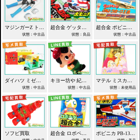
マジンガーZ トーキング ソフビ マスダヤ買取！
超合金 ゲッターロボ基地 早乙女研究所 買取！
超合金 ポピニカ ウルトラセブン ウルトラホーク1号 買取！
状態：中古品
状態：良品
状態：中古品
ダイハツ ミゼット ブリキ マスダヤ買取！
キヨー坊や 紀陽銀行 店頭用 貯金箱 ソフビ買取！
マテル ミスカメラマン バービー人形 買取！
状態：中古品
状態：中古品
状態：未使用品
ソフビ買取
超合金 ロボペケ GA-44 がんばれ!!ロボコン 買取！
ポピニカ PB-13 シグコンジェット 買取！