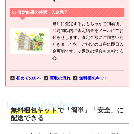
査定結果の確認・入金完了
当店に査定するおもちゃがご到着後、
24時間以内に査定結果をメールにてお
知らせします。査定金額にご同意いた
だきました後、ご指定の口座に即日入
金可能です。※返送の場合も無料で安
心。
初めての方へ
買取の流れ
無料梱包キット
Easy and Safety
無料梱包キット
で「簡単」「安全」に
商品撮影
配送できる
LINEの友だち追加・査定画像を送信