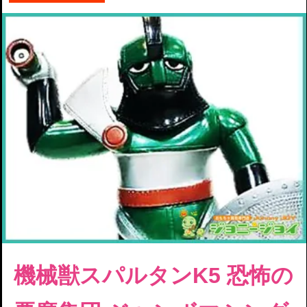
機械獣スパルタンK5
恐怖の