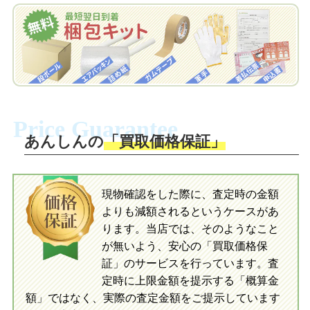
でお届けします。
申し込みます。梱包キットは送料無料で
お届けします。
自宅でおもちゃを発送・梱包
自宅でおもちゃを発送・梱包
梱包キットに同封する発送ガイドの手順
に沿い、査定するおもちゃを梱包してく
梱包キットに同封する発送ガイドの手順
ださい。お電話にて集荷依頼を行い発
に沿い、査定するおもちゃを梱包してく
Price Guarantee
送。当店へ無料で発送いただけます。
ださい。お電話にて集荷依頼を行い発
送。当店へ無料で発送いただけます。
あんしんの
「買取価格保証」
入金完了
入金完了
現物確認をした際に、査定時の金額
当店に査定したおもちゃがご到着後、ご
よりも減額されるというケースがあ
指定の口座に即日入金可能です。
当店に査定したおもちゃがご到着後、ご
指定の口座に即日入金可能です。
ります。当店では、そのようなこと
が無いよう、安心の「買取価格保
証」のサービスを行っています。査
初めての方へ
買取の流れ
写真の撮影方法
定時に上限金額を提示する「概算金
初めての方へ
LINE査定の流れ
写真の撮影方法
額」ではなく、実際の査定金額をご提示しています