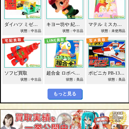
ダイハツ ミゼット ブリキ マスダヤ買取！
キヨー坊や 紀陽銀行 店頭用 貯金箱 ソフビ買取！
マテル ミスカメラマン バービー人形 買取！
状態：中古品
状態：中古品
状態：未使用品
ソフビ買取
超合金 ロボペケ GA-44 がんばれ!!ロボコン 買取！
ポピニカ PB-13 シグコンジェット 買取！
状態：中古品
状態：美品
状態：美品
もっと見る