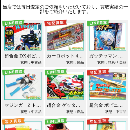
当店では毎日査定のご依頼をいただいており、買取実績の一
部をご紹介いたします。
超合金 DXポピニカ ウィナア2世 夢戦士ウイングマン PC-46 買取！
カーロボット 4WD・レッカー車 ダイアクロン買取！
ガッチャマン パイマー DXジャンボマシンダー買取！
状態：中古品
状態：良品
状態：箱あり 美品
マジンガーZ トーキング ソフビ マスダヤ買取！
超合金 ゲッターロボ基地 早乙女研究所 買取！
超合金 ポピニカ ウルトラセブン ウルトラホーク1号 買取！
状態：中古品
状態：良品
状態：中古品