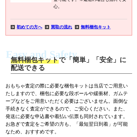
心。
初めての方へ
買取の流れ
無料梱包キット
Easy and Safety
無料梱包キット
で「簡単」「安全」に
商品撮影
配送できる
LINEの友だち追加・査定画像を送信
商品を撮影して、査定フォームから画像
「ジョニージョイLINE査定」を友だちに
おもちゃ査定の際に必要な梱包キットは当店でご用意い
を送信します。
追加し、スマートフォンなどのカメラで
たしますので、梱包に必要な段ボールや緩衝材、ガムテ
撮影したおもちゃの写真をトーク中に送
ープなどをご用意いただく必要はございません。面倒な
信します。
手続きなく査定ができるので、ご安心ください。また、
梱包キットをメールで申し込み
発送に必要な申込書や着払い伝票も同封されています。
梱包キットをLINEで申し込み
お急ぎで査定をご希望の方も、「最短翌日到着」が可能
査定結果をメールで確認し、梱包キット
なため、おすすめです。
を申し込みます。梱包キットは送料無料
査定結果をLINEで確認し、梱包キットを