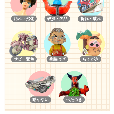
汚れ・劣化
破損・欠品
折れ・破れ
サビ・変色
塗装はげ
らくがき
動かない
べたつき